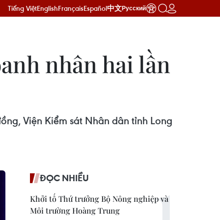
Tiếng Việt
English
Français
Español
中文
Русский
oanh nhân hai lần
ồng, Viện Kiểm sát Nhân dân tỉnh Long
ĐỌC NHIỀU
Khởi tố Thứ trưởng Bộ Nông nghiệp và
Môi trường Hoàng Trung