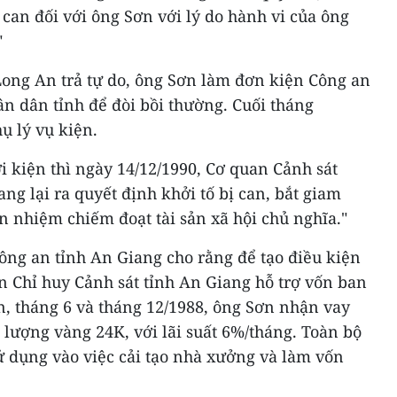
ị can đối với ông Sơn với lý do hành vi của ông
"
Long An trả tự do, ông Sơn làm đơn kiện Công an
n dân tỉnh để đòi bồi thường. Cuối tháng
hụ lý vụ kiện.
 kiện thì ngày 14/12/1990, Cơ quan Cảnh sát
ng lại ra quyết định khởi tố bị can, bắt giam
n nhiệm chiếm đoạt tài sản xã hội chủ nghĩa."
ông an tỉnh An Giang cho rằng để tạo điều kiện
n Chỉ huy Cảnh sát tỉnh An Giang hỗ trợ vốn ban
ến, tháng 6 và tháng 12/1988, ông Sơn nhận vay
5 lượng vàng 24K, với lãi suất 6%/tháng. Toàn bộ
ử dụng vào việc cải tạo nhà xưởng và làm vốn