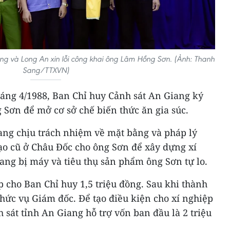
ang và Long An xin lỗi công khai ông Lâm Hồng Sơn. (Ảnh: Thanh
Sang/TTXVN)
háng 4/1988, Ban Chỉ huy Cảnh sát An Giang ký
Sơn để mở cơ sở chế biến thức ăn gia súc.
ang chịu trách nhiệm về mặt bằng và pháp lý
tạo cũ ở Châu Đốc cho ông Sơn để xây dựng xí
rang bị máy và tiêu thụ sản phẩm ông Sơn tự lo.
 cho Ban Chỉ huy 1,5 triệu đồng. Sau khi thành
chức vụ Giám đốc. Để tạo điều kiện cho xí nghiệp
 sát tỉnh An Giang hỗ trợ vốn ban đầu là 2 triệu