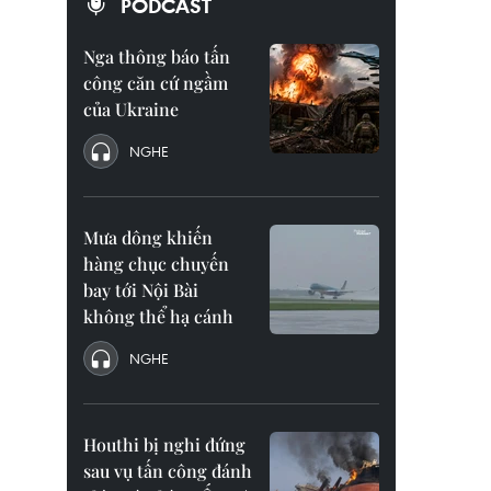
PODCAST
Nga thông báo tấn
công căn cứ ngầm
của Ukraine
NGHE
Mưa dông khiến
hàng chục chuyến
bay tới Nội Bài
không thể hạ cánh
NGHE
Houthi bị nghi đứng
sau vụ tấn công đánh