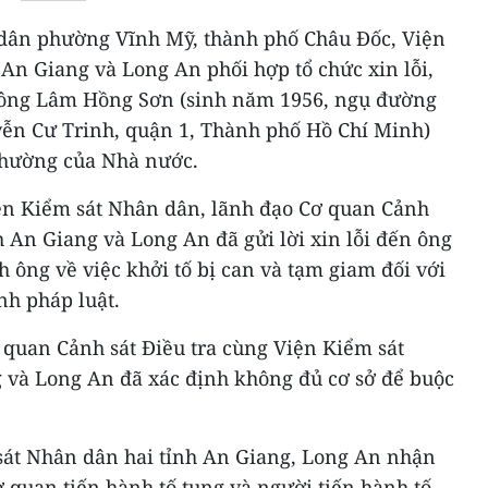
 dân phường Vĩnh Mỹ, thành phố Châu Đốc, Viện
An Giang và Long An phối hợp tổ chức xin lỗi,
i ông Lâm Hồng Sơn (sinh năm 1956, ngụ đường
ễn Cư Trinh, quận 1, Thành phố Hồ Chí Minh)
thường của Nhà nước.
Viện Kiểm sát Nhân dân, lãnh đạo Cơ quan Cảnh
nh An Giang và Long An đã gửi lời xin lỗi đến ông
ông về việc khởi tố bị can và tạm giam đối với
h pháp luật.
ơ quan Cảnh sát Điều tra cùng Viện Kiểm sát
 và Long An đã xác định không đủ cơ sở để buộc
 sát Nhân dân hai tỉnh An Giang, Long An nhận
cơ quan tiến hành tố tụng và người tiến hành tố