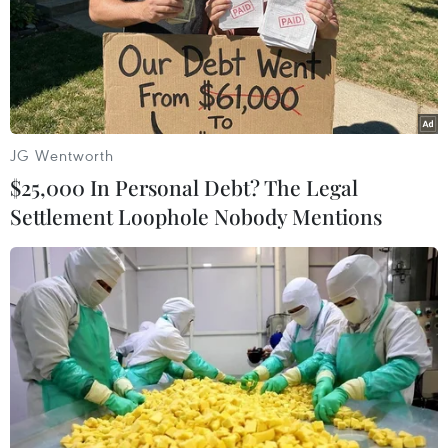
thứ ba cho những người bị suy giảm hệ miễn
dịch và nhóm đối tượng này chỉ chiếm một
phần rất nhỏ dân số thế giới./.
(TTXVN/Vietnam+)
JG Wentworth
$25,000 In Personal Debt? The Legal
Settlement Loophole Nobody Mentions