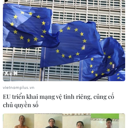
chủng
27/08/2021 09:24
Bộ Y tế Lào đã chuẩn bị cơ sở vật chất để tiếp tục ứng
phó với số ca mắc mới COVID-19 trong cộng đồng ở
mức cao, trong khi Thủ tướng Campuchia yêu cầu các
tỉnh phải đẩy nhanh tiến độ tiêm chủng.
vietnamplus.vn
EU triển khai mạng vệ tinh riêng, củng cố
chủ quyền số