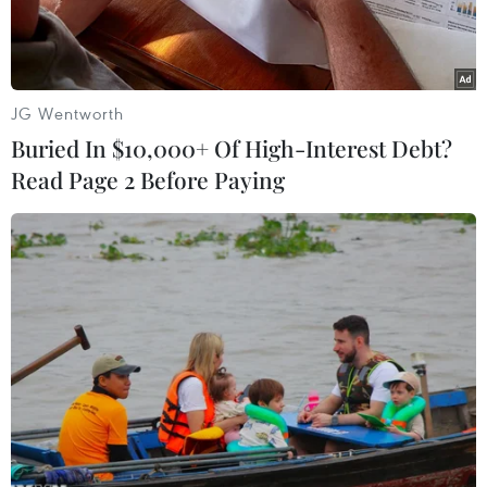
bổ sung.
JG Wentworth
Buried In $10,000+ Of High-Interest Debt?
Read Page 2 Before Paying
Nhân viên y tế tiêm vaccine ngừa COVID-19 tại Ankara (Thổ Nhĩ
Kỳ). (Ảnh: THX/TTXVN)
Lo ngại sự xuất hiện của biến thể Delta có thể
đảo ngược thành quả phòng, chống đại dịch