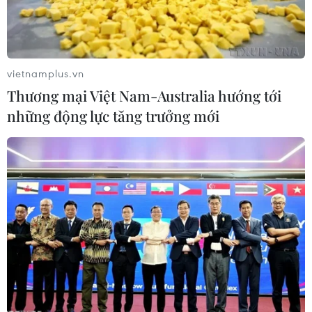
#COVID-19
#biến thể Delta
#vaccine
#tiêm chủng
#suy giảm hệ miễn dịch
vietnamplus.vn
Thương mại Việt Nam-Australia hướng tới
những động lực tăng trưởng mới
Theo dõi VietnamPlus
TIN LIÊN QUAN