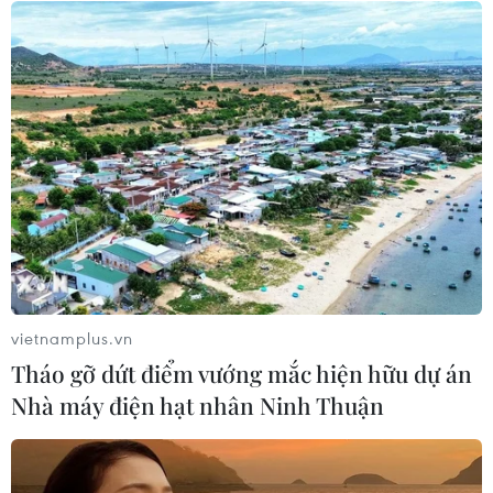
thiểu 10 công nghệ lõi
04/08/2026 15:34
Báo động xu hướng gia tăng người
trẻ mắc ung thư
04/08/2026 14:10
Tây Ban Nha phát trực tiếp nhật thực
toàn phần từ độ cao 9.000 m
vietnamplus.vn
04/08/2026 13:23
Tháo gỡ dứt điểm vướng mắc hiện hữu dự án
Nhà máy điện hạt nhân Ninh Thuận
Đại biểu Quốc hội: Nếu không có cơ
chế bảo vệ sẽ khó khuyến khích đổi