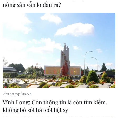
nông sản vẫn lo đầu ra?
các quỹ dự trữ.
vietnamplus.vn
Vĩnh Long: Còn thông tin là còn tìm kiếm,
Lào ứng phó lây nhiễm gia tăng,
không bỏ sót hài cốt liệt sỹ
Campuchia yêu cầu đẩy nhanh tiêm