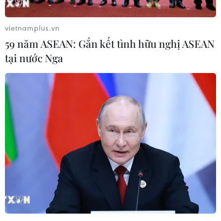
vietnamplus.vn
59 năm ASEAN: Gắn kết tình hữu nghị ASEAN
tại nước Nga
Chuyên gia Malaysia: Nên đeo 2 khẩu
trang cùng tấm chắn giọt bắn
27/08/2021 08:23
Tổng Thư ký Bộ Y tế Malaysia Noor Hisham Abdullah
cho rằng, cần phải đeo 2 khẩu trang kết hợp tấm chắn
giọt bắn để giảm sự lây truyền của virus SARS-CoV-2.