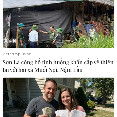
chỉ có 1% hoặc 2% dân số được hưởng quyền lợi
này.
Ông nêu rõ trong trường hợp tỷ lệ tiêm chủng
không được cải thiện trên toàn cầu, các nước sẽ
đối mặt với nguy cơ xuất hiện nhiều biến thể
mới có khả năng lây nhiễm mạnh hơn.
vietnamplus.vn
Do vậy, những mũi tiêm tăng cường nên dành
Sơn La công bố tình huống khẩn cấp về thiên
để hỗ trợ các quốc gia hiện chưa đủ vaccine để
tai với hai xã Muổi Nọi, Nậm Lầu
tiêm cho người dân ít nhất một liều hoặc tiêm
mũi thứ hai. Ông cũng nhấn mạnh rằng hiện
vẫn còn nhiều tranh cãi về hiệu quả của mũi
tiêm tăng cường.
Tuy nhiên, Tổng Giám đốc Adhanom
Ghebreyesus cũng ủng hộ quan điểm tiêm mũi