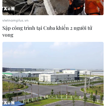
Ngày 27/6, lực lượng chức năng tỉnh Thanh Hóa đã
triệt phá đường dây mua bán trái phép chất ma túy, bắt
giữ nhiều đối tượng, thu giữ gần 5,6kg ma túy các loại,
vietnamplus.vn
1 khẩu súng với 6 viên đạn...
Sập công trình tại Cuba khiến 2 người tử
vong