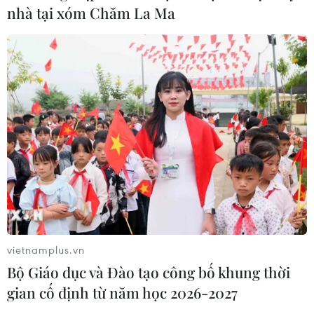
nhà tại xóm Chăm La Ma
Nâng cao hiệu quả đấu tranh phòng,
chống tội phạm và vi phạm pháp luật
06/08/2026 04:13
Cảnh báo thủ đoạn lừa đảo đưa lao
động thời vụ sang Hàn Quốc
06/08/2026 04:11
24 năm tù cho 2 vợ chồng tổ
vietnamplus.vn
chức “bay lắc” tại Hà Nội
Bộ Giáo dục và Đào tạo công bố khung thời
06/08/2026 03:46
gian cố định từ năm học 2026-2027