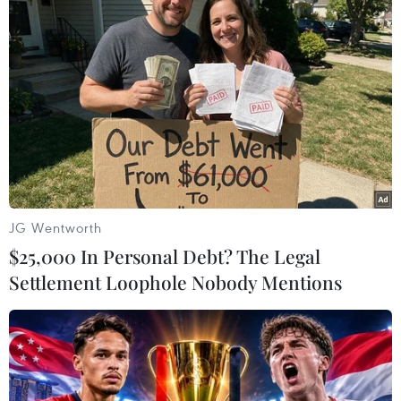
#Trấn áp
#Phạm tội
Thanh Hóa
Theo dõi VietnamPlus
JG Wentworth
TIN LIÊN QUAN
$25,000 In Personal Debt? The Legal
Settlement Loophole Nobody Mentions