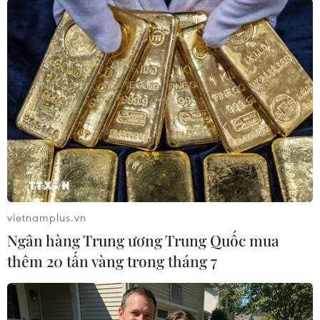
(TTXVN/Vietnam+)
vietnamplus.vn
Ngân hàng Trung ương Trung Quốc mua
thêm 20 tấn vàng trong tháng 7
#Công an Thanh Hóa
#Băng nhóm tội phạm
#Vi ngộ