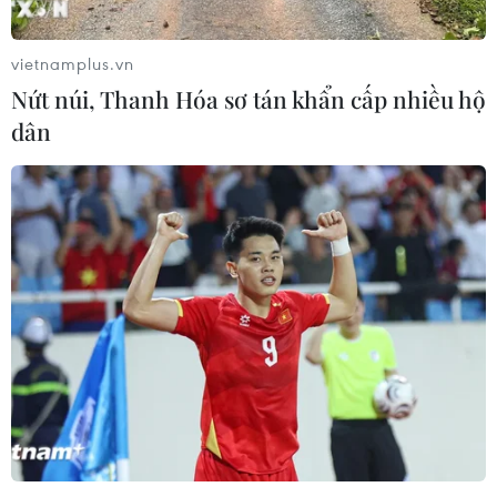
06/08/2026 15:07
vietnamplus.vn
Nứt núi, Thanh Hóa sơ tán khẩn cấp nhiều hộ
Cảnh sát khám xét nơi ở của Huấn
dân
"Hoa Hồng"
06/08/2026 15:04
Bãi bỏ một số văn bản quy phạm
pháp luật không còn phù hợp
06/08/2026 09:59
Khởi tố người đi bộ gây tai nạn chết
người trên quốc lộ ở Quảng Trị
06/08/2026 09:44