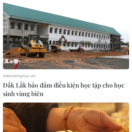
Lập kênh TikTok khởi nghiệp, lừa
đảo chiếm đoạt 15 tỷ đồng
05/08/2026 11:36
Đắk Lắk: Án phạt nghiêm minh với
đối tượng phá hoại đoàn kết dân tộc
05/08/2026 09:58
vietnamplus.vn
Đắk Lắk bảo đảm điều kiện học tập cho học
Hà Nội xét xử ổ nhóm 50 đối tượng tổ
sinh vùng biên
chức sử dụng ma túy trong quán
karaoke
05/08/2026 09:38