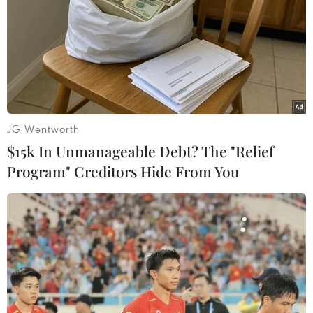
JG Wentworth
$15k In Unmanageable Debt? The "Relief
Program" Creditors Hide From You
Triệt phá băng nhóm sử dụng trái phép
thông tin hơn 21.000 thẻ tín dụng quốc tế
12/06/2025 08:37
Từ tháng 11/2024 đến khi bị phát hiện, các đối tượng đã
thu thập, tàng trữ, trao đổi, sử dụng trái phép thông tin
hơn 21.000 tài khoản thẻ tín dụng ngân hàng có chức
năng thanh toán quốc tế.