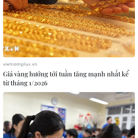
Khởi tố người đàn ông xịt vòi cao áp
vào thợ tháo dỡ nhà sát vách
05/08/2026 09:23
Khởi tố ca sĩ và giám đốc công ty giải
trí vì xâm phạm bản quyền trên
YouTube
vietnamplus.vn
05/08/2026 09:22
Giá vàng hướng tới tuần tăng mạnh nhất kể
từ tháng 1/2026
Tiếp nhận 47 công dân Việt Nam bị
Hoa Kỳ trục xuất về nước
05/08/2026 07:38
Đồng Nai phát hiện 7 cơ sở nuôi lợn