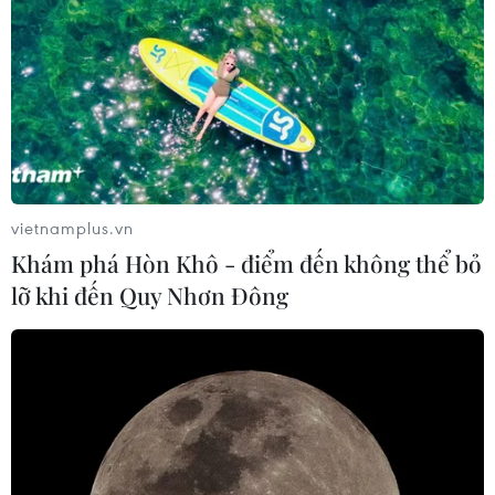
vietnamplus.vn
Khám phá Hòn Khô - điểm đến không thể bỏ
lỡ khi đến Quy Nhơn Đông
TIN CÙNG CHUYÊN MỤC
Bế mạc Hội thi lực lượng tham gia