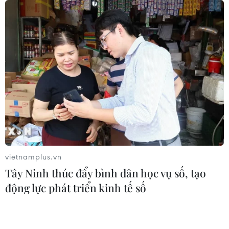
Khởi tố thêm 6 đối tượng vụ lập
khống hồ sơ bảo hiểm y tế ở Đắk Lắk
05/08/2026 14:55
Vận chuyển quá cảnh hàng giả và
xâm phạm sở hữu trí tuệ diễn biến
phức tạp
05/08/2026 13:44
vietnamplus.vn
24 năm tù cho đôi vợ chồng tổ chức
Tây Ninh thúc đẩy bình dân học vụ số, tạo
“bay lắc” trong quán karaoke
động lực phát triển kinh tế số
05/08/2026 13:41