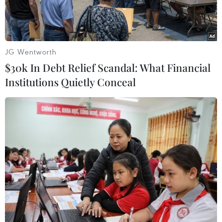
loạt địa điểm.
JG Wentworth
$30k In Debt Relief Scandal: What Financial
Institutions Quietly Conceal
Khám xét nơi ở của đối tượng Nguyễn Văn Vi (tức Vi ngộ).
(Ảnh: TTXVN phát)
Ngày 29/6, dưới sự chỉ đạo trực tiếp của Giám
đốc và Thủ trưởng Cơ quan Cảnh sát điều tra
Công an tỉnh Thanh Hóa, Phòng Cảnh sát hình
sự Công an tỉnh Thanh Hóa đã chủ trì phối hợp