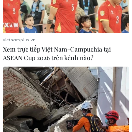
vietnamplus.vn
Xem trực tiếp Việt Nam-Campuchia tại
ASEAN Cup 2026 trên kênh nào?
Thanh Hóa: Triệt phá đường dây mua bán
trái phép ma túy đặc biệt nghiêm trọng
27/06/2025 14:31