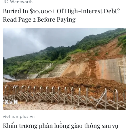
JG Wentworth
xebuýt, tàu điện ngầm và taxi, sẽ chuyên chở
Buried In $10,000+ Of High-Interest Debt?
khoảng 20 triệu lượt người mỗi ngày,với khoảng
800.000 người sẽ sử dụng phương tiện công
Read Page 2 Before Paying
cộng trong những ngày caođiểm./.
(TTXVN)
vietnamplus.vn
Khẩn trương phân luồng giao thông sau vụ