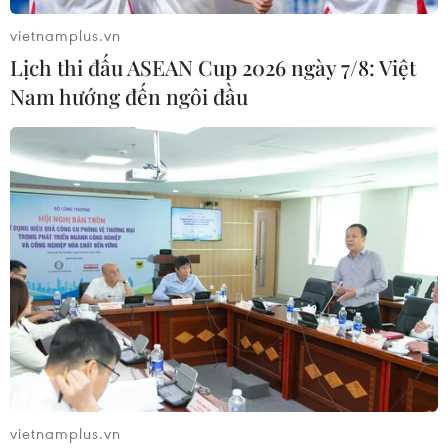
vietnamplus.vn
ASEAN Cup 2026: Tuyển Việt Nam
Lịch thi đấu ASEAN Cup 2026 ngày 7/8: Việt
bước vào thử thách lớn nhất
Nam hướng đến ngôi đầu
03/08/2026 13:04
Xem trực tiếp Indonesia-Việt Nam tại
ASEAN Cup 2026 trên kênh nào?
03/08/2026 09:21
Đội tuyển Việt Nam đặt mục
tiêu 3 điểm, cảnh báo Indonesia
trước giờ G
03/08/2026 07:39
vietnamplus.vn