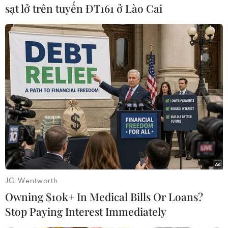
sạt lở trên tuyến ĐT161 ở Lào Cai
#Olympic 2012
#Công nhân viên chức
#Phương tiện vận tải
Anh
Theo dõi VietnamPlus
JG Wentworth
Owning $10k+ In Medical Bills Or Loans?
TIN CÙNG CHUYÊN MỤC
Stop Paying Interest Immediately
Cục diện ASEAN Cup: Việt Nam