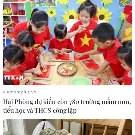
(TTXVN)
vietnamplus.vn
Hải Phòng dự kiến còn 780 trường mầm non,
tiểu học và THCS công lập
#Costa Rica
#Mexico
#Quan hệ đối tác
#Chống tội phạm
Costa Rica
Mexico