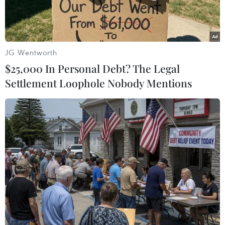
phương.
Trong phiên họp thứ nhất của hội đồng nói trên,
diễn ra hai ngày tại thủđô San Jose của Costa
JG Wentworth
Rica giữa Ngoại trưởng nước chủ nhà Enrique
$25,000 In Personal Debt? The Legal
CastilloBarrantes và người đồng cấp Mexico
Settlement Loophole Nobody Mentions
Patricia Espinosa Cantellano, hai bên đã ràsoát
lại các chương trình hợp tác trên lĩnh vực chống
ma túy, chống tội phạm cótổ chức xuyên quốc
gia.
Ngoại trưởng hai nước cũng đánh giá cao
những thành tựu đạt được trongthời gian qua và
cam kết tiếp tục tích cực tham gia việc thực hiện
Chiến lượcanh ninh khu vực Trung Mỹ (ESCA).