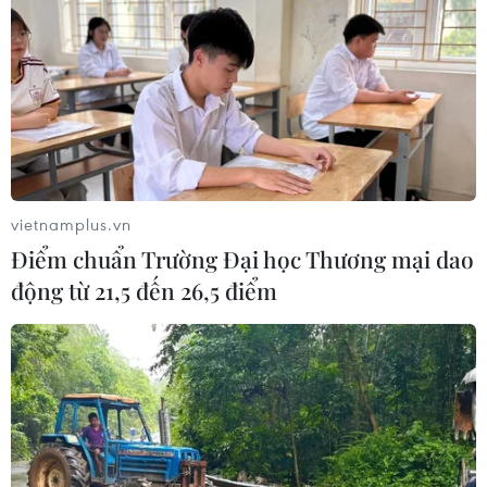
dọa của IS đối với hòa bình, an ninh
quốc tế
05/08/2026 23:15
Mỹ hoàn trả khoảng 100 tỷ USD thuế
quan sau phán quyết của Tòa án Tối
cao
vietnamplus.vn
05/08/2026 22:58
Điểm chuẩn Trường Đại học Thương mại dao
động từ 21,5 đến 26,5 điểm
Tổng Bí thư, Chủ tịch nước tiếp Tư
lệnh Bộ Chỉ huy Thái Bình Dương
Hoa Kỳ
05/08/2026 12:29
Mỹ truy tố đối tượng bị bắt tại sân