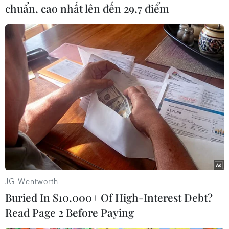
Mexico và các quốc gia Trung Mỹ, gồm Costa
chuẩn, cao nhất lên đến 29,7 điểm
Rica, El Salvador, Guatemala,Honduras và
Nicaragua.
Kể từ khi Mexico và Costa Rica ký và đưa vào
thực hiện Hiệp định tự dothương mại song
phương (FTA) từ năm 1994, hai nước đã có
những bước tiến dàitrong quan hệ kinh tế-
thương mại với tốc độ tăng trưởng trên
20%/năm.
Riêng trong năm 2011, kim ngạch thương mại
hai chiều đạt trên 3,6 tỷ USDtrong năm 2011 và
JG Wentworth
Costa Rica hiện đang là bạn hàng số một của
Buried In $10,000+ Of High-Interest Debt?
Mexico tại khu vựcTrung Mỹ./.
Read Page 2 Before Paying