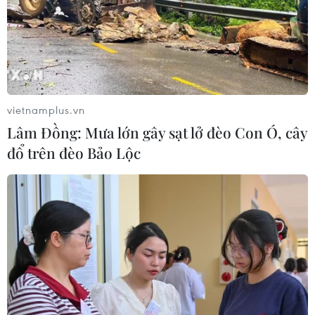
golf của Tổng thống Trump
05/08/2026 06:57
Xem thêm
vietnamplus.vn
Lâm Đồng: Mưa lớn gây sạt lở đèo Con Ó, cây
đổ trên đèo Bảo Lộc
CƠ QUAN CHỦ QUẢN: THÔNG TẤN XÃ VIỆT NAM
Tổng Biên tập: TRẦN TIẾN DUẨN
Phó Tổng Biên tập: NGUYỄN THỊ TÁM, KHÚC THANH
THỦY
Sở hữu trí tuệ
Quy định sử dụng