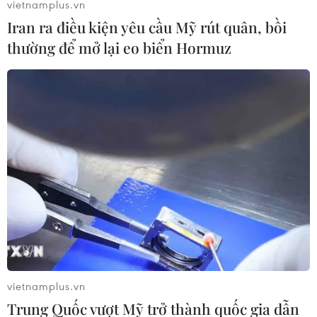
vietnamplus.vn
Iran ra điều kiện yêu cầu Mỹ rút quân, bồi
Sập công trình tại Cuba khiến 2
thường để mở lại eo biển Hormuz
người tử vong
07/08/2026 01:48
Đảng Cộng hòa đề xuất dự luật trao
thêm thẩm quyền thuế quan cho ông
Trump
07/08/2026 00:33
Cựu Giám đốc Viện Quốc gia về Dị
ứng của Mỹ bị buộc tội khinh thường
Quốc hội
vietnamplus.vn
07/08/2026 00:25
Trung Quốc vượt Mỹ trở thành quốc gia dẫn