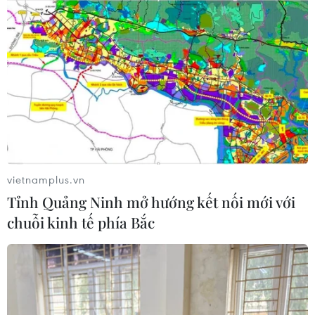
Mỹ điều tra sự cố hàng không liên
quan đến trực thăng chở Tổng thống
Trump
06/08/2026 04:38
Tòa án Mỹ chỉ định hội đồng thẩm
phán xét xử các vụ kiện về thuế quan
Mục 301
06/08/2026 02:23
vietnamplus.vn
Tỉnh Quảng Ninh mở hướng kết nối mới với
Cuba nỗ lực khôi phục hệ thống điện
chuỗi kinh tế phía Bắc
sau các sự cố toàn quốc
05/08/2026 23:16
Hội đồng Bảo an đánh giá về mối đe