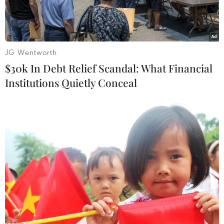
JG Wentworth
$30k In Debt Relief Scandal: What Financial
Institutions Quietly Conceal
Bộ trưởng Bruno Rodríguez Parrilla phát biểu tại cuộc họp báo.
(Ảnh: TTXVN)
Tại cuộc họp báo chiều 19/10 tại thủ đô La
Habana, Ngoại trưởng Cuba Bruno Rodriguez
khẳng định “Cuba có quyền được sống mà
không bị bao vây cấm vận, Cuba có quyền được
sống trong hòa bình.”