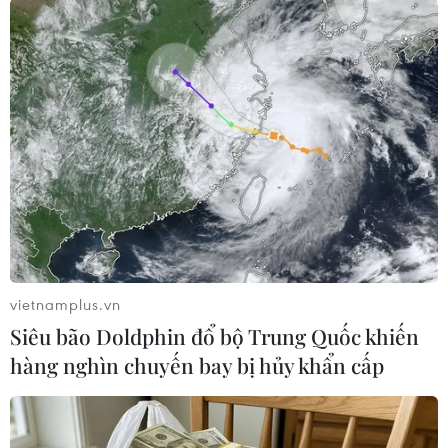
dỡ bỏ lệnh cấm vận và hàng năm đều được
thông qua với số phiếu thuận áp đảo. Tuy nhiên,
văn bản này không có tính ràng buộc. Năm
2021, Đại hội đồng Liên hợp quốc đã thông qua
nghị quyết này lần thứ 29 với 184 phiếu thuận,
3 phiếu trắng của Colombia, Ukraine, Các tiểu
vương quốc Arập Thống nhất (UAE) và 2 phiếu
chống của Mỹ, Israel./.
(TTXVN/Vietnam+)
vietnamplus.vn
Siêu bão Doldphin đổ bộ Trung Quốc khiến
hàng nghìn chuyến bay bị hủy khẩn cấp
#Bruno Rodriguez
#Lệnh trừng phạt
#Mỹ-Cuba
Cuba