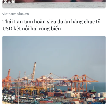
mất tích” hay “trẻ vị thành niên bị giam giữ” trong các
vụ việc bạo lực tại Cuba ngày 11-12/7.
vietnamplus.vn
Thái Lan tạm hoãn siêu dự án hàng chục tỷ
USD kết nối hai vùng biển
Cuba lên án Tu chính án của Mỹ về thúc