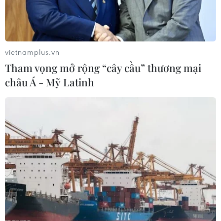
vietnamplus.vn
Tham vọng mở rộng “cây cầu” thương mại
châu Á - Mỹ Latinh
Cuba bác bỏ việc Mỹ phán xét tình hình
nhân quyền của nước này
23/07/2021 03:46
Ngoại trưởng Cuba bác bỏ hoàn toàn lời cáo buộc của
các quan chức và truyền thông Mỹ về “trường hợp bị