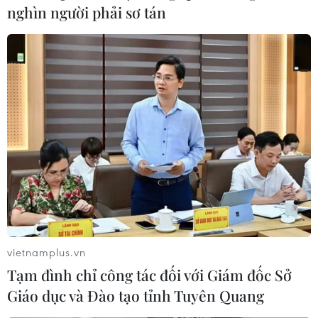
nghìn người phải sơ tán
Ngoại trưởng Cuba lên án các biện pháp
trừng phạt mới của Mỹ
21/08/2021 02:05
Người đứng đầu ngành ngoại giao Cuba khẳng định:
“Chính phủ Mỹ thiếu thẩm quyền đạo đức để trừng phạt
các quan chức cấp cao của FAR và Minint."
vietnamplus.vn
Tạm đình chỉ công tác đối với Giám đốc Sở
Giáo dục và Đào tạo tỉnh Tuyên Quang