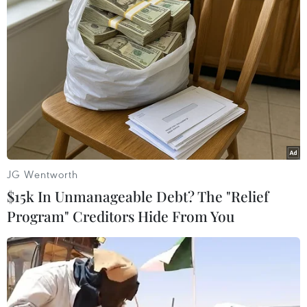
Theo dõi VietnamPlus
TIN LIÊN QUAN
JG Wentworth
$15k In Unmanageable Debt? The "Relief
Program" Creditors Hide From You