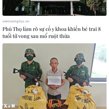
"Doanh nghiệp phải là lực lượng
nòng cốt phát triển công nghệ chiến
lược"
vietnamplus.vn
07/08/2026 07:09
Phú Thọ làm rõ sự cố y khoa khiến bé trai 8
tuổi tử vong sau mổ ruột thừa
Meta bồi thường gần 600 triệu USD
vì gây tổn hại sức khỏe tâm thần trẻ
em
07/08/2026 04:28
Mỹ áp thuế 15% đối với nguyên liệu
quan trọng để sản xuất chip
07/08/2026 00:56