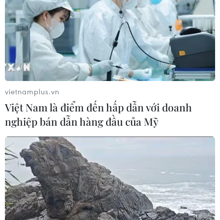
Chọn đúng đầu tàu: Danh mục
doanh nghiệp nhà nước mạnh và bài
toán giao nhiệm vụ
06/08/2026 00:56
vietnamplus.vn
Xem thêm
Việt Nam là điểm đến hấp dẫn với doanh
nghiệp bán dẫn hàng đầu của Mỹ
CƠ QUAN CHỦ QUẢN: THÔNG TẤN XÃ VIỆT NAM
Tổng Biên tập: TRẦN TIẾN DUẨN
Phó Tổng Biên tập: NGUYỄN THỊ TÁM, KHÚC THANH