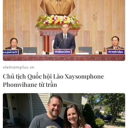
Ngăn chặn tin nhắn, cuộc gọi không mong
muốn, bảo vệ quyền lợi người tiêu dùng
07/12/2023 14:55
vietnamplus.vn
Thời gian tới, Bộ Thông tin và Truyền thông phối hợp với
Chủ tịch Quốc hội Lào Xaysomphone
các nhà mạng tiếp tục chuẩn hóa thông tin; yêu cầu
Phomvihane từ trần
khóa hai chiều và thu hồi sim kích hoạt sẵn; tăng định
danh cuộc gọi cho cơ quan nhà nước.