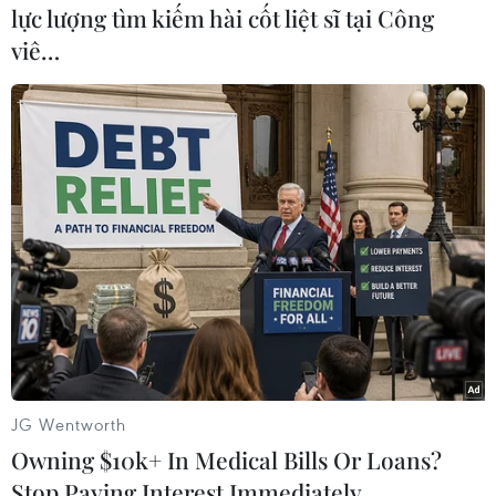
lực lượng tìm kiếm hài cốt liệt sĩ tại Công
viê…
#Cục Viễn thông
#Công ty SPT
#không nộp phí sử dụng cho kho số
#Luật Viễn thông
#thu hồi kho số
Tp. Hồ Chí Minh
JG Wentworth
Owning $10k+ In Medical Bills Or Loans?
Stop Paying Interest Immediately