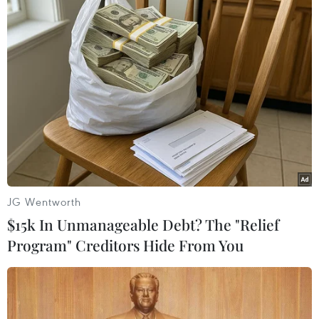
Tổ chức đấu giá quyền sử dụng "tần số
vàng" để phát triển mạng 5G
18/01/2024 02:27
Bộ Thông tin và Truyền thông đã tổ chức đấu giá quyền
sử dụng tần số vô tuyến điện đối với băng tần 2500-
2600 MHz và 3700-3900 MHz cho hệ thống thông tin di
động mặt đất theo tiêu chuẩn IMT.
JG Wentworth
$15k In Unmanageable Debt? The "Relief
Program" Creditors Hide From You