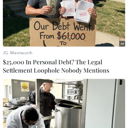
JG Wentworth
$25,000 In Personal Debt? The Legal
Settlement Loophole Nobody Mentions
Luật Viễn thông: Cần siết bảo mật thông
tin, chặt chẽ trong đấu giá
25/10/2023 10:20
Bảo vệ quyền lợi của người sử dụng dịch vụ viễn thông,
điều chỉnh trong quy định đấu giá thuê bao là những
vấn đề được nhiều đại biểu Quốc hội quan tâm thảo
luận tại nghị trường.