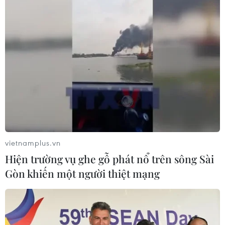
vietnamplus.vn
TIN CÙNG CHUYÊN MỤC
Hiện trường vụ ghe gỗ phát nổ trên sông Sài
Gòn khiến một người thiệt mạng
EU triển khai mạng vệ tinh riêng,
củng cố chủ quyền số
08/08/2026 04:15