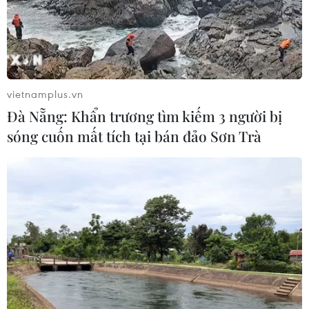
THỦY
Sở hữu trí tuệ
Quy định sử dụng
RSS
Hỗ trợ
vietnamplus.vn
Ngôn ngữ
TTXVN
Đà Nẵng: Khẩn trương tìm kiếm 3 người bị
Dịch vụ tin
Quảng cáo
sóng cuốn mất tích tại bán đảo Sơn Trà
Liên hệ
Giấy phép số: 1374/GP-BTTTT do Bộ Thông tin và Truyền thông
cấp ngày 11/9/2008.
Quảng cáo: Phó TBT Nguyễn Thị Tám: 093.5958688, Email:
tamvna@gmail.com
Điện thoại: (024) 39411349 - (024) 39411348, Fax: (024)
39411348