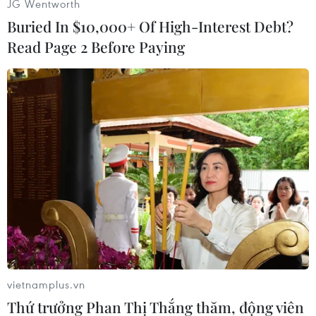
JG Wentworth
gây ra./.
Buried In $10,000+ Of High-Interest Debt?
Read Page 2 Before Paying
10 sự kiện Công nghệ
Thông tin nổi bật năm
2023 do các nhà báo bình
chọn
Quốc hội thông qua Luật Viễn thông sửa đổi,
chuẩn hóa thông tin thuê bao điện thoại hay bùng
phát lừa đảo trên không gian mạng... là những sự
kiện công nghệ thông tin nổi bật của Việt Nam
năm 2023.
(TTXVN/Vietnam+)
vietnamplus.vn
Thứ trưởng Phan Thị Thắng thăm, động viên