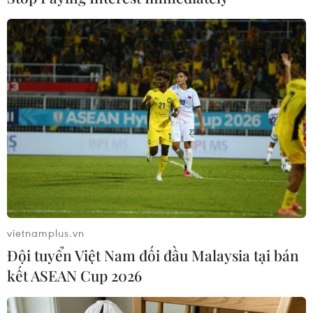
Theo dõi VietnamPlus
TIN LIÊN QUAN
vietnamplus.vn
Đội tuyển Việt Nam đối đầu Malaysia tại bán
kết ASEAN Cup 2026