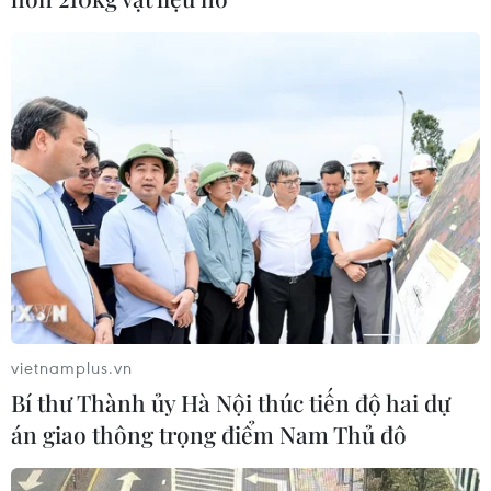
về kiểm soát biên giới
08/08/2026 07:27
EU triển khai mạng vệ tinh riêng,
củng cố chủ quyền số
08/08/2026 04:15
Liên hợp quốc kêu gọi chấm dứt tấn
công dân thường trong xung đột
Nga-Ukraine
vietnamplus.vn
07/08/2026 04:29
Bí thư Thành ủy Hà Nội thúc tiến độ hai dự
án giao thông trọng điểm Nam Thủ đô
Chính sách nhà ở của nước Anh -
Góc tham chiếu cho Việt Nam