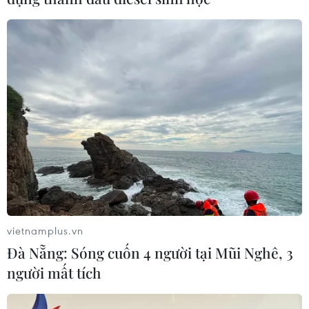
Dịch COVID-19: Nhiều nước muốn EC cấp
phép thêm vắcxin chống dịch
06/02/2021 02:34
Trong thư gửi Chủ tịch EC Ursula von der Leyen, Thủ
tướng các nước Cộng hòa Séc, Đan Mạch, Áo, Hy Lạp
kêu gọi cần đảm bảo nguồn cung cấp vắcxin từ
Johnson & Johnson.
vietnamplus.vn
Đà Nẵng: Sóng cuốn 4 người tại Mũi Nghê, 3
người mất tích