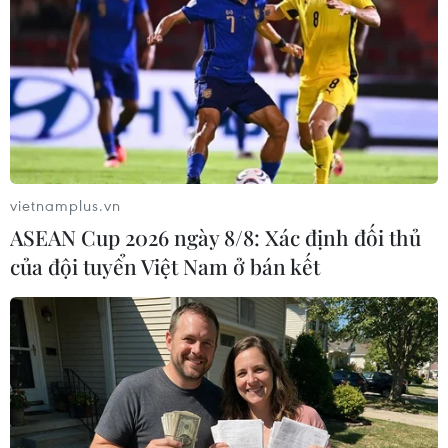
Nga khiến phương Tây ngỡ ngàng với
vắcxin Sputnik V
04/02/2021 07:47
Báo Đức Die Welt ngày 4/2 đăng bài của nhà báo
Jacques Schuster cho rằng có thể Nga đã gây bất ngờ
cho các nước phương Tây khi điều chế ra vắcxin
vietnamplus.vn
Sputnik V ngừa virus SARS-CoV-2.
ASEAN Cup 2026 ngày 8/8: Xác định đối thủ
của đội tuyển Việt Nam ở bán kết