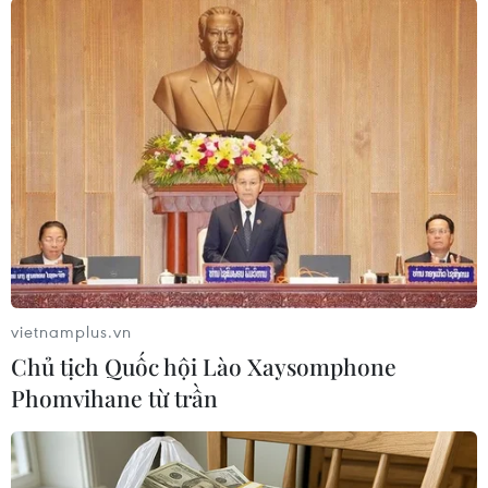
#COVID-19
#Vắcxin
#Sputnik V
#Pfizer/BioNTech
#Moderna
#AstraZeneca
#Thử nghiệm lâm sàng
vietnamplus.vn
Chủ tịch Quốc hội Lào Xaysomphone
Nga
Séc
Phomvihane từ trần
Theo dõi VietnamPlus