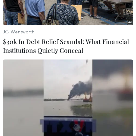
JG Wentworth
$30k In Debt Relief Scandal: What Financial
Institutions Quietly Conceal
Vắcxin phòng COVID-19 Sputnik V của Nga. (Ảnh: THX/TTXVN)
Hãng tin TASS của Nga ngày 6/2 đưa tin, Bộ Y tế
Cộng hòa Séc đang nghiên cứu các khía cạnh
pháp lý để có thể mua trực tiếp vắcxin ngừa
COVID-19 Sputnik V của Nga mà không cần