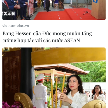
vietnamplus.vn
Bang Hessen của Đức mong muốn tăng
cường hợp tác với các nước ASEAN
Vắcxin phòng COVID-19 của AstraZeneca
cho kết quả thử nghiệm khả quan
05/02/2021 05:41
Phân tích chính của các thử nghiệm lâm sàng giai đoạn
III từ Anh, Brazil và Nam Phi mới được công bố xác
nhận COVID-19 Vaccine AstraZeneca an toàn và hiệu
quả trong việc ngăn ngừa COVID-19.