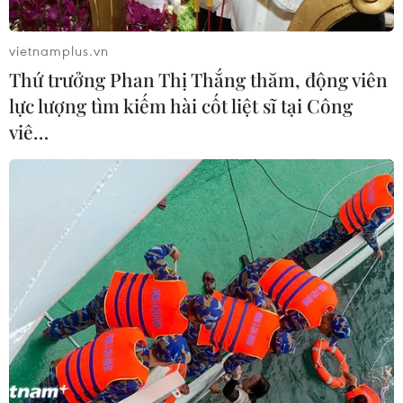
vietnamplus.vn
Thứ trưởng Phan Thị Thắng thăm, động viên
lực lượng tìm kiếm hài cốt liệt sĩ tại Công
viê…
Hàn Quốc và Hà Lan khuyến cáo về độ tuổi
tiêm vắcxin của AstraZeneca
05/02/2021 06:49
Hàng loạt quốc gia trên thế giới tiếp tục đưa ra những