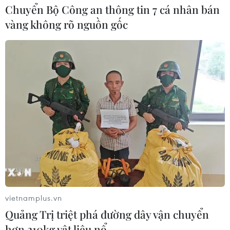
Chuyển Bộ Công an thông tin 7 cá nhân bán
vàng không rõ nguồn gốc
TIN CÙNG CHUYÊN MỤC
Iceland trước cuộc trưng cầu ý dân
về nối lại đàm phán gia nhập EU
08/08/2026 07:54
vietnamplus.vn
Quảng Trị triệt phá đường dây vận chuyển
Italy bác tối hậu thư của Tây Ban Nha
hơn 210kg vật liệu nổ