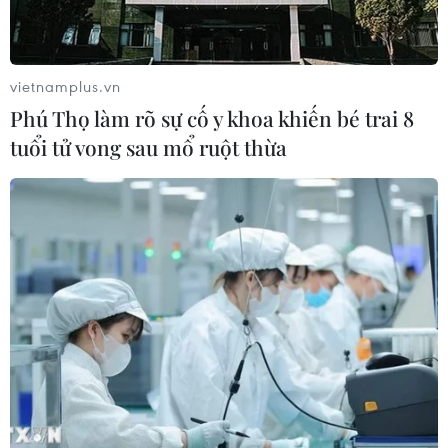
vietnamplus.vn
Phú Thọ làm rõ sự cố y khoa khiến bé trai 8
tuổi tử vong sau mổ ruột thừa