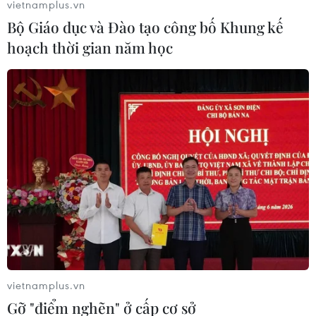
vietnamplus.vn
Bộ Giáo dục và Đào tạo công bố Khung kế
hoạch thời gian năm học
#Cắt điện luân phiên
#Thiếu điện
#EVN
#Điện mùa khô
Anh
Theo dõi VietnamPlus
TIN CÙNG CHUYÊN MỤC
vietnamplus.vn
Thổ Nhĩ Kỳ tăng cường truy quét IS,
Gỡ "điểm nghẽn" ở cấp cơ sở