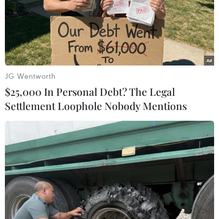
doanh nghiệp phải lên kế hoạch làm việc để đối
phó với việc thiếu điện. Tuy nhiên, khi chạy
máy phát điện công suất không đủ để cung ứng
cho sản xuất nên doanh nghiệp thất thu không
nhỏ.
JG Wentworth
Báo cáo của Tập đoàn điện lực Việt Nam (EVN)
$25,000 In Personal Debt? The Legal
cho thấy, do khô hạn kéo dài, mực nước về các
Settlement Loophole Nobody Mentions
hồ thủy điện thấp hơn rất nhiều so với mọi năm.
Mặc dù đã huy động tối đa công suất các nhà
máy nhiệt điện, thậm chí mua điện với giá cao,
nhưng do nắng nóng gay gắt khiến việc cung
cấp điện hiện nay hết sức căng thẳng.
Theo ông Đậu Đức Khởi, Phó Tổng giám đốc
EVN, tuy nước đã về các hồ thủy điện, song chỉ