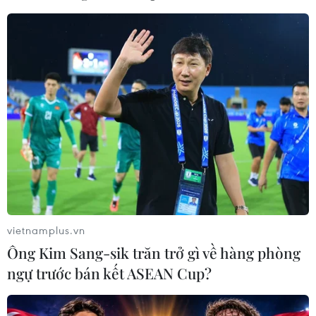
bắt giữ hơn 100 nghi phạm
07/08/2026 14:55
Tây Ban Nha triệt phá đường dây
buôn người xuyên Địa Trung Hải
07/08/2026 12:13
Hy Lạp tạm giam một thị trưởng tình
nghi gây thảm họa cháy rừng
07/08/2026 12:02
vietnamplus.vn
Ông Kim Sang-sik trăn trở gì về hàng phòng
ngự trước bán kết ASEAN Cup?
Sri Lanka tăng cường ngăn chặn
trang web cá cược trực tuyến