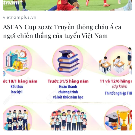
ông Khởi, một mình ngành điện khó có thể giải
quyết được, mà cần có sự chung tay giúp sức
vietnamplus.vn
của mọi tầng lớp nhân dân và doanh nghiệp và
ASEAN Cup 2026: Truyền thông châu Á ca
“tiết kiệm vẫn là giải pháp tối ưu”./.
ngợi chiến thắng của tuyển Việt Nam
Đức Duy (Vietnam+)