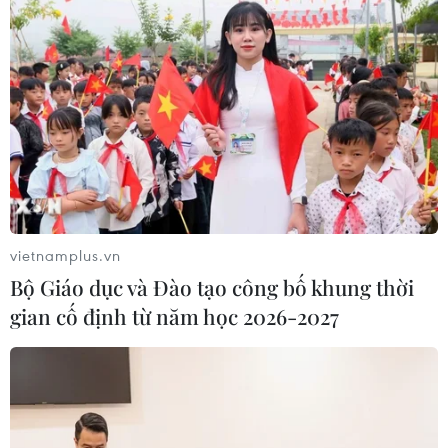
Bão Dolphin càn quét các đảo miền
Nam Nhật Bản, sân bay Okinawa
phải đóng cửa
07/08/2026 09:10
Thái Lan: Ôtô lao vào trung tâm
chăm sóc trẻ làm khoảng nạn nhân
vietnamplus.vn
bị thương
Bộ Giáo dục và Đào tạo công bố khung thời
07/08/2026 08:13
gian cố định từ năm học 2026-2027
Thủ tướng Thái Lan chỉ đạo khẩn sau
vụ xả súng tại trường học
07/08/2026 06:37