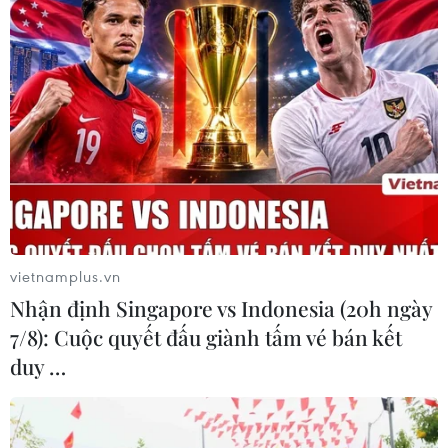
07/08/2026 11:39
Indonesia nỗ lực khống chế cháy
rừng tại Vườn Quốc gia Núi Bromo
07/08/2026 10:56
Sri Lanka triển khai quân đội sau làn
sóng vượt ngục bất thành
vietnamplus.vn
07/08/2026 10:35
Nhận định Singapore vs Indonesia (20h ngày
7/8): Cuộc quyết đấu giành tấm vé bán kết
duy …
Thụy Sĩ khó đạt mục tiêu giảm phát
thải khí nhà kính vào năm 2030
07/08/2026 09:42