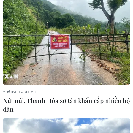
05/08/2026 23:27
Đâm dao ở trung tâm London, một
nữ nghi phạm bị bắt giữ
05/08/2026 15:07
Xem thêm
vietnamplus.vn
Nứt núi, Thanh Hóa sơ tán khẩn cấp nhiều hộ
dân
CƠ QUAN CHỦ QUẢN: THÔNG TẤN XÃ VIỆT NAM
Tổng Biên tập: TRẦN TIẾN DUẨN