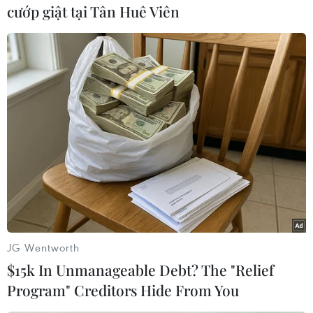
mất điện, đâu cũng thấy tiếng máy nổ, máy phát
cướp giật tại Tân Huê Viên
điện chạy xình xịch.
Bà Lê Thị Thảo trên ngõ 1, đường Trần Hưng
Đạo, phường Đông Thành than thở: “Một ngày
gia đình tôi chạy máy phát điện phải tốn từ
120.000 - 200.000 đồng. Đó là chưa kể giữa trưa
nắng nóng còn phải nghe tiếng ồn và khói bụi
từ máy phát thải ra...”
Hiện tượng mất điện diện rộng cũng lan ra cả
các thành phố lớn như Hà Nội làm cuộc sống
của hàng nghìn người dân Thủ đô cũng như lên
JG Wentworth
cơn sốt vì "cắt điện luân phiên."
$15k In Unmanageable Debt? The "Relief
Program" Creditors Hide From You
Làm công chức tại một cơ quan Hà Nội, do nhà