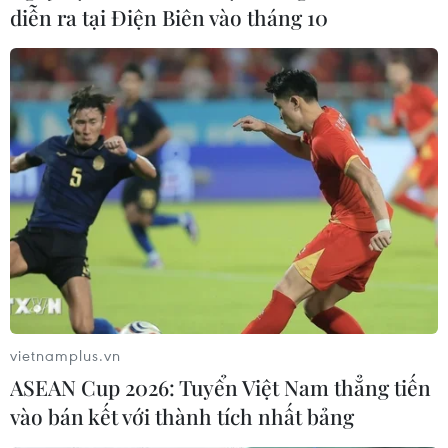
diễn ra tại Điện Biên vào tháng 10
Đoàn thể thao Việt Nam lên đường sang
Philippines dự SEA Games 30
26/11/2019 05:47
Trước giờ lên đường, toàn bộ các thành viên của đoàn
thể thao Việt Nam đều đã hoàn tất quá trình chuẩn bị
chuyên môn, đồng thời có được sự quyết tâm và tự tin
cao nhất để bước vào thi đấu.
vietnamplus.vn
ASEAN Cup 2026: Tuyển Việt Nam thẳng tiến
vào bán kết với thành tích nhất bảng