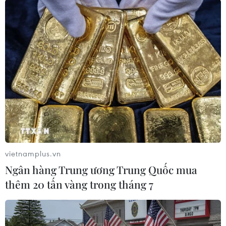
Theo lịch thi đấu, sau môn bóng đá, đoàn Thể
thao Việt Nam sẽ chính thức vào cuộc thi đấu tại
SEA Games 30 kể từ ngày 1/12 và có thể giành
được huy chương Vàng ngay trong ngày đầu
tiên với hy vọng ở các môn cử tạ, Wushu,
Kurash và Arnis./.
vietnamplus.vn
Ngân hàng Trung ương Trung Quốc mua
thêm 20 tấn vàng trong tháng 7
Đoàn thể thao Việt Nam thể hiện quyết tâm giành ít nhất 65 huy