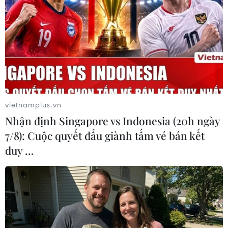
#Đoàn thể thao
#Huy chương Vàng
#Trần Đức Phấn
Philippines
Theo dõi VietnamPlus
vietnamplus.vn
Nhận định Singapore vs Indonesia (20h ngày
7/8): Cuộc quyết đấu giành tấm vé bán kết
duy …
TIN LIÊN QUAN