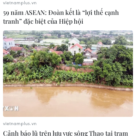
vietnamplus.vn
ASEAN Cup 2026 trên kênh nào?
59 năm ASEAN: Đoàn kết là “lợi thế cạnh
03/08/2026 09:21
tranh” đặc biệt của Hiệp hội
Đội tuyển Việt Nam đặt mục
tiêu 3 điểm, cảnh báo Indonesia
trước giờ G
03/08/2026 07:39
ASEAN Cup 2026: Indonesia tổn thất
lực lượng trước trận quyết đấu tuyển
Việt Nam
03/08/2026 07:21
vietnamplus.vn
Xem thêm
Cảnh báo lũ trên lưu vực sông Thao tại trạm