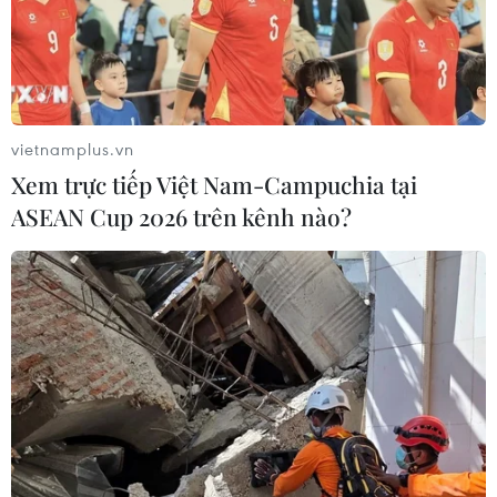
vietnamplus.vn
Xem trực tiếp Việt Nam-Campuchia tại
ASEAN Cup 2026 trên kênh nào?
Lễ xuất quân Đoàn Thể thao Việt Nam
tham dự SEA Games 30
16/11/2019 15:00
Tối 16/11, Lễ xuất quân Đoàn thể thao Việt Nam tham dự
SEA Games 30 đã diễn ra tại Trung tâm Huấn luyện Thể