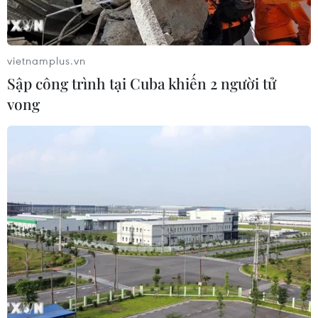
thao Quốc gia Hà Nội.
vietnamplus.vn
Sập công trình tại Cuba khiến 2 người tử
vong
Họp mặt tiễn Đoàn thể thao Việt Nam khu
vực phía Nam dự SEA Games 30
22/11/2019 15:03