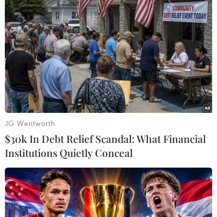
chương Vàng. (Ảnh: TTXVN)
(TTXVN/Vietnam+)
JG Wentworth
$30k In Debt Relief Scandal: What Financial
Institutions Quietly Conceal
#Thể thao Việt nam
#Lễ thượng cờ
#SEA Games 30