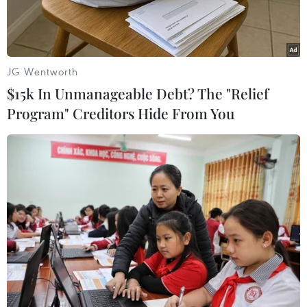
JG Wentworth
$15k In Unmanageable Debt? The "Relief
Program" Creditors Hide From You
Quốc kỳ Việt Nam được kéo lên trong lễ thượng cờ. (Ảnh:
TTXVN)
Sáng 29/11, lễ thượng cờ đoàn Thể thao Việt
Nam và các quốc gia tham dự SEA Games 30 đã
diễn ra tại Làng Vận động viên nằm tại tổ hợp
thể thao New Clark City (Philippines).