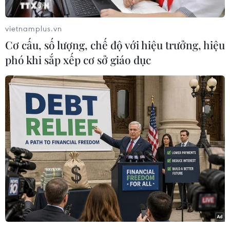
Đây là một trong những nghi thức quan trọng
nhằm đánh dấu sự có mặt chính thức của các
vietnamplus.vn
đoàn thể thao tham dự đại hội.
Cơ cấu, số lượng, chế độ với hiệu trưởng, hiệu
Đoàn Thể thao Việt Nam với Trưởng đoàn Trần
phó khi sắp xếp cơ sở giáo dục
Đức Phấn cùng 20 vận động viên của đội tuyển
Kurash và Arnis đã tham dự lễ thượng cờ.
Trong không khí trang nghiêm và tiếng nhạc
quốc ca hùng tráng, quốc kỳ Việt Nam được kéo
lên và tung bay trên bầu trời khu liên hợp thể
thao New Clark City.
Trưởng đoàn Trần Đức Phấn phát biểu đầy xúc
động sau lễ thượng cờ: "Lá cờ Tổ quốc luôn
trong tim mỗi thành viên Đoàn Thể thao Việt
Nam và chúng tôi nguyện thi đấu hết mình vì