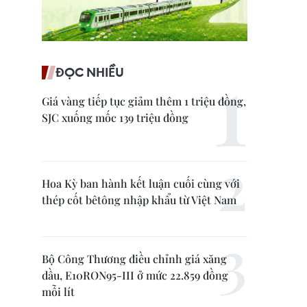
ĐỌC NHIỀU
Giá vàng tiếp tục giảm thêm 1 triệu đồng,
SJC xuống mốc 139 triệu đồng
Hoa Kỳ ban hành kết luận cuối cùng với
thép cốt bêtông nhập khẩu từ Việt Nam
Bộ Công Thương điều chỉnh giá xăng
dầu, E10RON95-III ở mức 22.859 đồng
mỗi lít