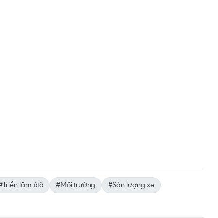
#Triển lãm ôtô
#Môi trường
#Sản lượng xe