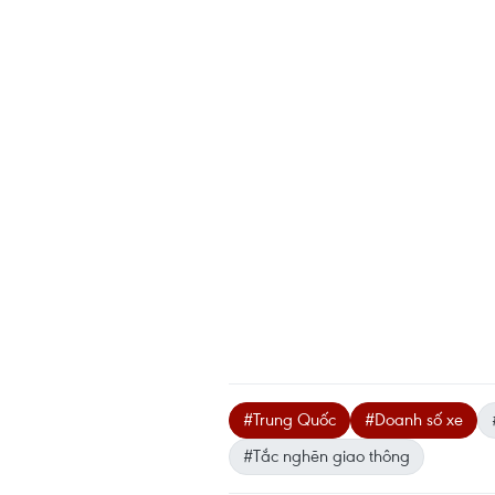
#Trung Quốc
#Doanh số xe
#Tắc nghẽn giao thông