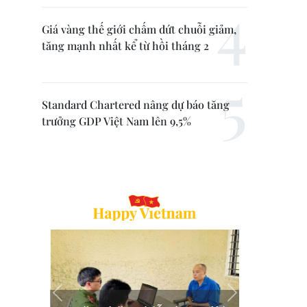
Giá vàng thế giới chấm dứt chuỗi giảm,
tăng mạnh nhất kể từ hồi tháng 2
Standard Chartered nâng dự báo tăng
trưởng GDP Việt Nam lên 9,5%