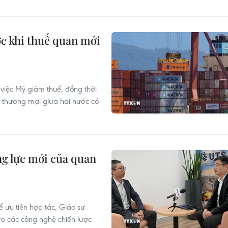
ớc khi thuế quan mới
việc Mỹ giảm thuế, đồng thời
 thương mại giữa hai nước có
ng lực mới của quan
ể ưu tiên hợp tác, Giáo sư
õ các công nghệ chiến lược