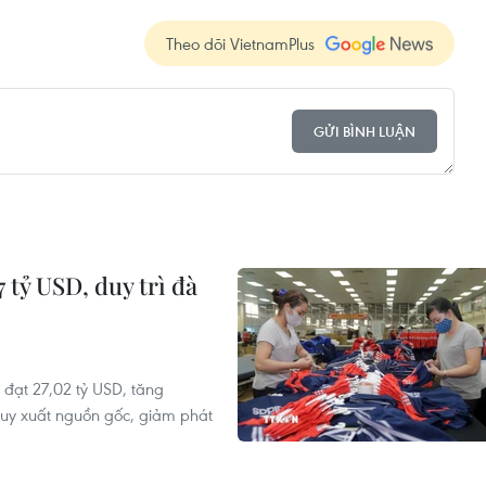
Theo dõi VietnamPlus
GỬI BÌNH LUẬN
 tỷ USD, duy trì đà
đạt 27,02 tỷ USD, tăng
ruy xuất nguồn gốc, giảm phát