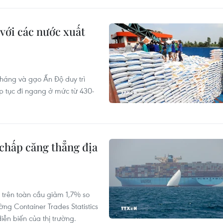
với các nước xuất
tháng và gạo Ấn Độ duy trì
p tục đi ngang ở mức từ 430-
 chấp căng thẳng địa
 trên toàn cầu giảm 1,7% so
ờng Container Trades Statistics
ễn biến của thị trường.