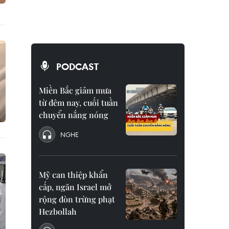
PODCAST
Miền Bắc giảm mưa
từ đêm nay, cuối tuần
chuyển nắng nóng
NGHE
Mỹ can thiệp khẩn
cấp, ngăn Israel mở
rộng đòn trừng phạt
Hezbollah