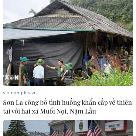
Theo dõi VietnamPlus
TIN LIÊN QUAN
vietnamplus.vn
Sơn La công bố tình huống khẩn cấp về thiên
tai với hai xã Muổi Nọi, Nậm Lầu