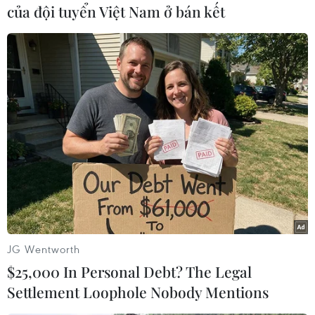
của đội tuyển Việt Nam ở bán kết
#Twitter
#Donald Trump
#Trang web
#Mạng xã hội
JG Wentworth
#Bộ Quốc phòng
#Quyền lực
#Nhà Trắng
Mỹ
$25,000 In Personal Debt? The Legal
Settlement Loophole Nobody Mentions