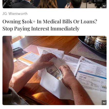
Theo đó, khi truy cập vào trang web
"greatagain.gov," người dùng có thể tìm thấy
JG Wentworth
những thông tin cần thiết về các chính sách của
Owning $10k+ In Medical Bills Or Loans?
tân Tổng thống Trump, cũng như các thông tin
Stop Paying Interest Immediately
tiểu sử của "ông trùm" bất động sản này.
Trong khi đó, tài khoản Twitter của đội ngũ
chuyển giao quyền lực của ông Trump là
@transition2017 cũng đã đăng tải dòng trạng
thái đầu tiên vào đêm 9/11 với nội dung: "Hợp
tác cùng nhau, chúng ta sẽ bắt đầu nhiệm vụ
cấp bách là xây dựng đất nước và làm hồi sinh
giấc mơ Mỹ."
Đứng đầu đội ngũ chuyển giao quyền lực của
ông Trump là Thống đốc bang New Jersey Chris