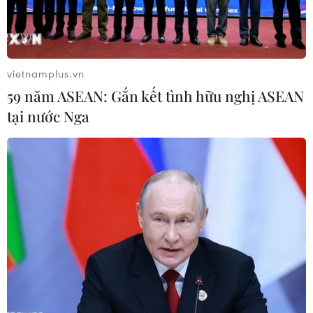
toàn quốc để phản đối tỷ phú này.
vietnamplus.vn
59 năm ASEAN: Gắn kết tình hữu nghị ASEAN
tại nước Nga
Mỹ: Hé lộ danh sách Nội các của Tổng
thống đắc cử Donald Trump