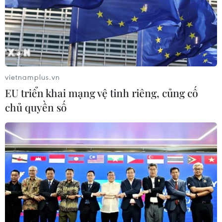
vietnamplus.vn
EU triển khai mạng vệ tinh riêng, củng cố
chủ quyền số
Hàng nghìn người xuống đường biểu tình
phản đối ông Donald Trump
10/11/2016 07:27
Chỉ vài tiếng sau khi kết quả kiểm phiếu cho thấy ứng
cử viên Donald Trump đắc cử tổng thống thứ 45 của Mỹ,
hàng chục cuộc biểu tình đã bùng phát trên phạm vi