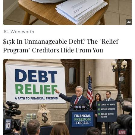
JG Wentworth
$15k In Unmanageable Debt? The "Relief
Program" Creditors Hide From You
Giao diện trang web về ông Trump. (Nguồn: greatagain.gov)
Ngày 10/11, đội ngũ chuyển giao quyền lực của
Tổng thống đắc cử Mỹ Donald Trump đã công
bố một trang web và một tài khoản mạng xã hội
Twitter mới trong bối cảnh vị tỷ phú này đang
chuẩn bị tiếp quản cương vị chủ nhân Nhà
Trắng.