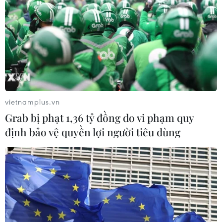
Phản ứng của Việt Nam trước kết quả bầu
vietnamplus.vn
cử Tổng thống Hoa Kỳ
Grab bị phạt 1,36 tỷ đồng do vi phạm quy
10/11/2016 05:23
định bảo vệ quyền lợi người tiêu dùng
Người Phát ngôn Bộ Ngoại giao Việt Nam Lê Hải Bình
trả lời câu hỏi của phóng viên đề nghị cho biết phản
ứng của Việt Nam trước việc ngài Donald Trump được
bầu làm Tổng thống Hợp chúng quốc Hoa Kỳ.