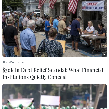
Nhà Trắng trấn an đồng minh sau khi ông
Donald Trump đắc cử
10/11/2016 04:27
Ngày 9/11, Bộ Ngoại giao Mỹ nhấn mạnh quan hệ Mỹ-
Nhật Bản là nền tảng cho sự hiện diện của Mỹ tại châu
Á và là một trong những lợi ích đối ngoại cốt lõi đối với
JG Wentworth
Washington.
$30k In Debt Relief Scandal: What Financial
Institutions Quietly Conceal