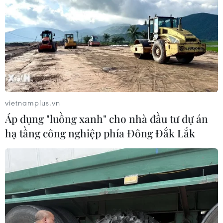
vietnamplus.vn
Áp dụng "luồng xanh" cho nhà đầu tư dự án
hạ tầng công nghiệp phía Đông Đắk Lắk
TIN CÙNG CHUYÊN MỤC
Dắt chó đi dạo không đúng quy
định, bị phạt đến 2 triệu đồng?