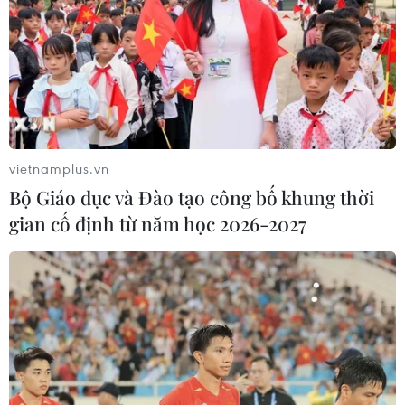
Hàn Quốc tăng cường giải pháp
ngăn chặn đánh bạc trực tuyến trong
quân đội
06/08/2026 04:52
vietnamplus.vn
Bộ Giáo dục và Đào tạo công bố khung thời
Khẩn trường khám nghiệm
gian cố định từ năm học 2026-2027
hiện trường, điều tra nguyên nhân
vụ cháy chợ Biên Hòa
06/08/2026 04:37
Pháp mở các điểm tắm sông
phục vụ người dân trong mùa Hè
nắng nóng