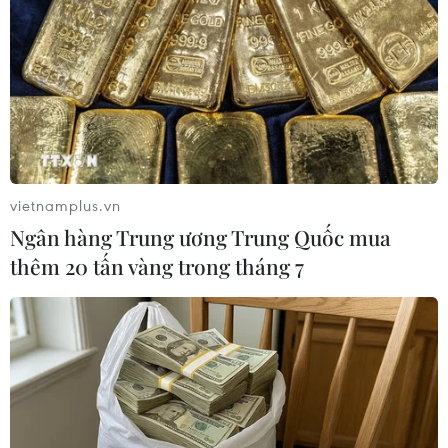
với trận hòa 2-2 ở lượt đi.
(Ảnh: PV/Vietnam+)
(Vietnam+)
vietnamplus.vn
Ngân hàng Trung ương Trung Quốc mua
thêm 20 tấn vàng trong tháng 7