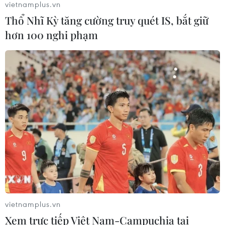
vietnamplus.vn
Thổ Nhĩ Kỳ tăng cường truy quét IS, bắt giữ
hơn 100 nghi phạm
Xem trực tiếp Indonesia-Việt Nam tại
ASEAN Cup 2026 trên kênh nào?
03/08/2026 09:21
Đội tuyển Việt Nam đặt mục
tiêu 3 điểm, cảnh báo Indonesia
trước giờ G
03/08/2026 07:39
ASEAN Cup 2026: Indonesia tổn thất
lực lượng trước trận quyết đấu tuyển
vietnamplus.vn
Việt Nam
Xem trực tiếp Việt Nam-Campuchia tại