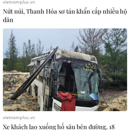
năm gắn bó cùng bóng đá Việt Nam với đầy ắp những
vietnamplus.vn
vinh quang từ khu vực cho đến châu lục.
Nứt núi, Thanh Hóa sơ tán khẩn cấp nhiều hộ
dân
Tuyển Việt Nam lỡ cơ hội vô địch AFF Cup
vietnamplus.vn
trong ngày chia tay thầy Park
Xe khách lao xuống hố sâu bên đường, 18