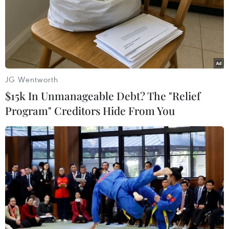
#đội tuyển Việt Nam
#AFF Cup 2022
#Đỗ Hùng Dũng
#Thái Lan
#Park Hang-seo
Theo dõi VietnamPlus
JG Wentworth
$15k In Unmanageable Debt? The "Relief
Program" Creditors Hide From You
TIN LIÊN QUAN