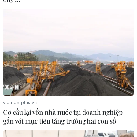
Không khí sôi động của CĐV Việt
Nam trước trận chung kết AFF Cup 2022
16/01/2023 11:07
Không ít cổ động viên bay từ Việt Nam sang Thái Lan
để theo dõi, cổ vũ cho đoàn quân áo đỏ sao vàng ở
trận chung kết lượt về AFF Cup 2022 vào tối nay (16/1).
vietnamplus.vn
Cơ cấu lại vốn nhà nước tại doanh nghiệp
gắn với mục tiêu tăng trưởng hai con số