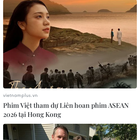
Trong khi đó, chia sẻ với báo chí sau lễ trao giải
AFF Cup 2022, huấn luyện viên Park Hang-seo
nói: “Tôi muốn vô địch để gửi món quà đẹp nhất
cho người hâm mộ, nhưng tôi không làm được.
Tôi thật sự xin lỗi.”
“Kết quả trận chung kết lượt về không được
như mong muốn vì năng lực cá nhân tôi còn
thiếu. Các cầu thủ nỗ lực hết sức rồi. Mong
người hâm mộ tiếp tục khích lệ, động viên để
họ tiến bộ thay vì phê phán họ,” ông Park chia
vietnamplus.vn
sẻ.
Phim Việt tham dự Liên hoan phim ASEAN
Đội tuyển Việt Nam kết thúc AFF Cup 2022 đồng
2026 tại Hong Kong
thời cũng khép lại quãng thời gian 5 năm gắn
bó cùng với huấn luyện viên Park Hang-seo.
Chung kết lượt về trước Thái Lan trở thành trận