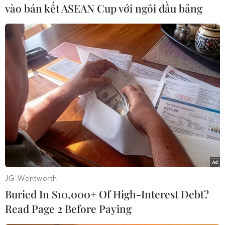
Việt Nam trên khán đài. Lần lượt Quế Ngọc Hải,
vào bán kết ASEAN Cup với ngôi đầu bảng
Tiến Linh và nhiều cầu thủ đã khóc vì thất bại
trước Thái Lan.
JG Wentworth
Buried In $10,000+ Of High-Interest Debt?
Đội tuyển Việt Nam chưa thể vô địch AFF Cup lần thứ ba trong
lịch sử. (Ảnh: PV/Vietnam+)
Read Page 2 Before Paying