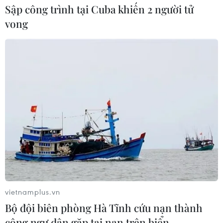
Sập công trình tại Cuba khiến 2 người tử
vong
TIN CÙNG CHUYÊN MỤC
ASEAN Cup 2026: Tuyển Việt Nam
thẳng tiến vào bán kết với thành tích
nhất bảng
07/08/2026 15:58
Đình Bắc rực sáng với cú
đúp, tuyển Việt Nam vào bán kết
ASEAN Cup với ngôi đầu bảng
vietnamplus.vn
07/08/2026 15:49
Bộ đội biên phòng Hà Tĩnh cứu nạn thành
công ngư dân gặp tai nạn trên biển