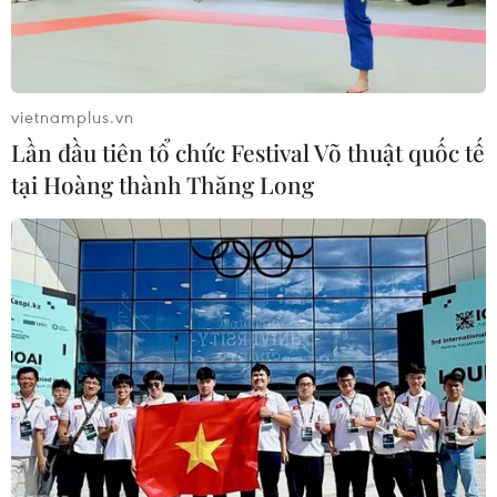
vietnamplus.vn
Lần đầu tiên tổ chức Festival Võ thuật quốc tế
tại Hoàng thành Thăng Long
Trận chung kết lượt về AFF
Cup 2022: Việt Nam vô địch?
15/01/2023 23:11
Ở trận chung kết lượt về lúc 19h30 ngày 16/1 trên sân
Thammasat, thầy trò HLV Park Hang-seo buộc phải
giành chiến thắng hoặc hòa với tỷ số từ 3-3 trở lên mới
có thể vô địch AFF Cup 2022.