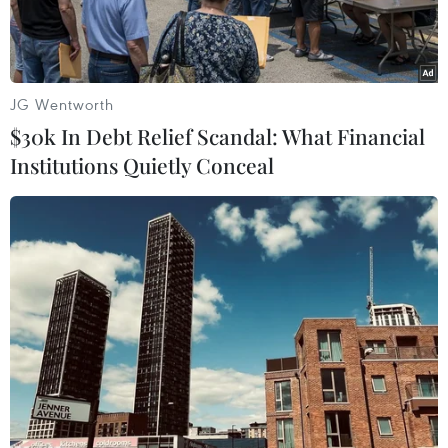
JG Wentworth
$30k In Debt Relief Scandal: What Financial
Institutions Quietly Conceal
Đội tuyển Việt Nam hy vọng người hâm mộ luôn đồng hành và
ủng hộ dù chiến thắng hay thất bại. (Ảnh: PV/Vietnam+)
Đội tuyển Việt Nam khép lại hành trình tại AFF
Cup 2022 với ngôi vị á quân bởi thất bại trước
Thái Lan sau hai lượt trận chung kết với tỷ số