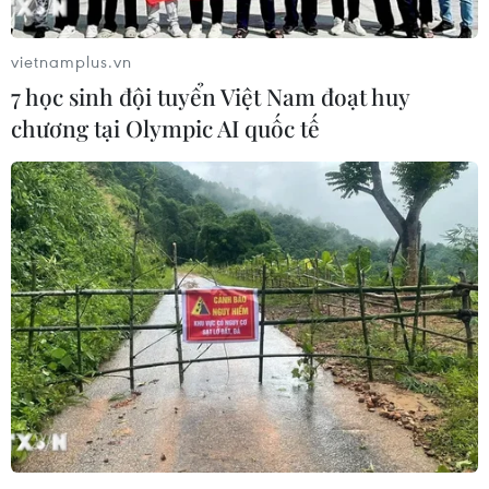
vietnamplus.vn
7 học sinh đội tuyển Việt Nam đoạt huy
chương tại Olympic AI quốc tế
Chung kết Thái Lan-Việt Nam: Chờ hồi kết
đẹp cho HLV Park Hang-seo
16/01/2023 04:23
Chức vô địch AFF Cup 2022 sẽ là cái kết đẹp đối với
huấn luyện viên Park Hang-seo, khép lại hành trình 5