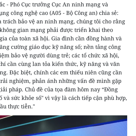
Bắc - Phó Cục trưởng Cục An ninh mạng và
ng công nghệ cao (A05 - Bộ Công an) chia sẻ:
n trách bảo vệ an ninh mạng, chúng tôi cho rằng
 không gian mạng phải được triển khai theo
gia của toàn xã hội. Gia đình cần đồng hành và
tăng cường giáo dục kỹ năng số; nền tảng công
ệm bảo vệ người dùng trẻ; các tổ chức xã hội,
hí cần cùng lan tỏa kiến thức, kỹ năng và văn
ng. Đặc biệt, chính các em thiếu niên cũng cần
 trải nghiệm, phản ánh những vấn đề mình gặp
giải pháp. Chủ đề của tọa đàm hôm nay “Đồng
ố và sức khỏe số" vì vậy là cách tiếp cận phù hợp,
ầu thực tiễn."