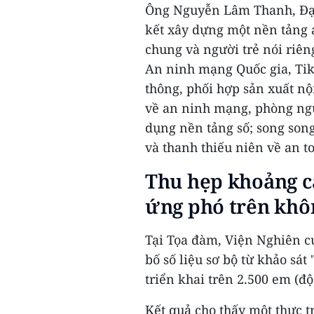
Ông Nguyễn Lâm Thanh, Đại
kết xây dựng một nền tảng 
chung và người trẻ nói riên
An ninh mạng Quốc gia, TikT
thông, phối hợp sản xuất n
về an ninh mạng, phòng ngừa
dụng nền tảng số; song son
và thanh thiếu niên về an to
Thu hẹp khoảng c
ứng phó trên khô
Tại Tọa đàm, Viện Nghiên c
bố số liệu sơ bộ từ khảo sá
triển khai trên 2.500 em (độ 
Kết quả cho thấy một thực t