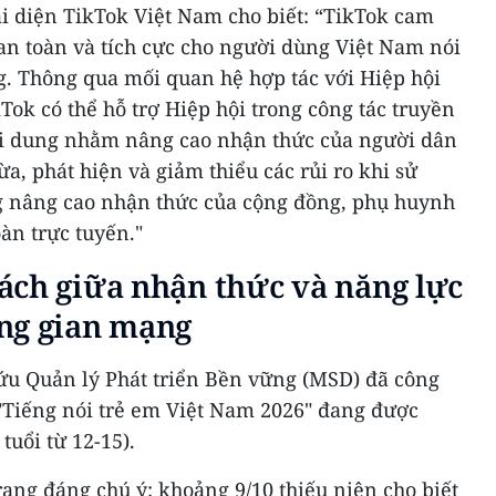
 diện TikTok Việt Nam cho biết: “TikTok cam
an toàn và tích cực cho người dùng Việt Nam nói
g. Thông qua mối quan hệ hợp tác với Hiệp hội
ok có thể hỗ trợ Hiệp hội trong công tác truyền
ội dung nhằm nâng cao nhận thức của người dân
, phát hiện và giảm thiểu các rủi ro khi sử
g nâng cao nhận thức của cộng đồng, phụ huynh
àn trực tuyến."
ách giữa nhận thức và năng lực
ng gian mạng
ứu Quản lý Phát triển Bền vững (MSD) đã công
t "Tiếng nói trẻ em Việt Nam 2026" đang được
tuổi từ 12-15).
rạng đáng chú ý: khoảng 9/10 thiếu niên cho biết