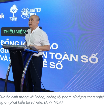
 Cục An ninh mạng và Phòng, chống tội phạm sử dụng công nghệ
g an phát biểu tại sự kiện. (Ảnh: NCA)