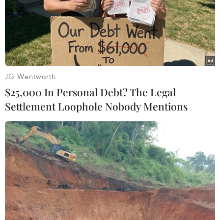
#Dàn dựng kịch bản
#Bắt cóc
#Tống tiền mẹ ruột
#Tống tiền mẹ ruột
#Công an tỉnh Đồng Nai
#Cưỡng đoạt tài sản
Đồng Nai
JG Wentworth
$25,000 In Personal Debt? The Legal
Theo dõi VietnamPlus
Settlement Loophole Nobody Mentions
TIN LIÊN QUAN