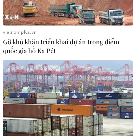
vietnamplus.vn
Gỡ khó khăn triển khai dự án trọng điểm
quốc gia hồ Ka Pét
Tây Ninh: Triệt xóa tụ điểm đánh bạc và
cưỡng đoạt tài sản
02/05/2023 07:05
Công an thị xã Hòa Thành vừa triệt xóa một tụ điểm
đánh bạc ở phường Hiệp Tân, tạm giữ hình sự 9 đối
tượng để làm rõ hành vi đánh bạc và bắt giữ 2 đối
tượng có hành vi cưỡng đoạt tài sản.