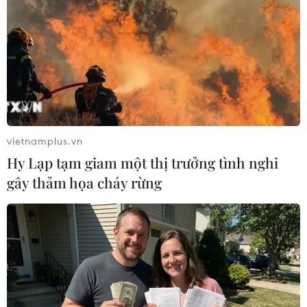
tạm giữ hình sự Minh và Quyến về hành vi
cưỡng đoạt tài sản theo điều 170 Bộ luật Hình sự
để tiếp tục điều tra làm rõ vụ việc./.
(TTXVN/Vietnam+)
vietnamplus.vn
Hy Lạp tạm giam một thị trưởng tình nghi
gây thảm họa cháy rừng