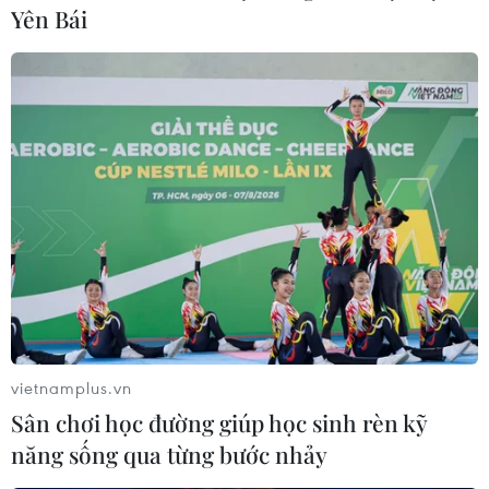
Một cán bộ UBND thành phố Hà Giang bị
Yên Bái
bắt vì cưỡng đoạt tài sản
05/05/2023 04:02
Công an tỉnh Hà Giang xác định đối tượng Lê Văn
Dũng, cán bộ UBND thành phố Hà Giang, đã cưỡng
đoạt 200 triệu đồng để làm giấy tờ chuyển nhượng
quyền sử dụng đất cho một công dân.
vietnamplus.vn
Sân chơi học đường giúp học sinh rèn kỹ
năng sống qua từng bước nhảy