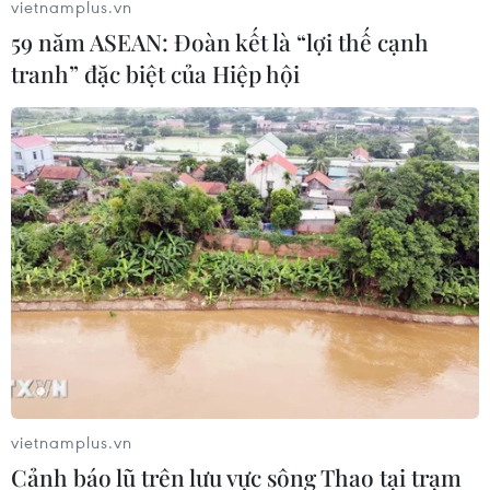
vietnamplus.vn
chụp ảnh các công trình có dấu hiệu vi phạm trên địa
59 năm ASEAN: Đoàn kết là “lợi thế cạnh
bàn thành phố Hà Nội, đưa thông tin lại cho Quang D
tranh” đặc biệt của Hiệp hội
để viết và đăng bài trên trang web.
vietnamplus.vn
Cảnh báo lũ trên lưu vực sông Thao tại trạm