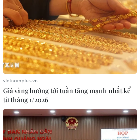
Hồng
04/08/2026 13:44
Xem thêm
vietnamplus.vn
CƠ QUAN CHỦ QUẢN: THÔNG TẤN XÃ VIỆT NAM
Giá vàng hướng tới tuần tăng mạnh nhất kể
Tổng Biên tập: TRẦN TIẾN DUẨN
từ tháng 1/2026
Phó Tổng Biên tập: NGUYỄN THỊ TÁM, KHÚC THANH
THỦY
Sở hữu trí tuệ
Quy định sử dụng