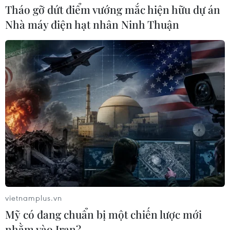
Tháo gỡ dứt điểm vướng mắc hiện hữu dự án
Nhà máy điện hạt nhân Ninh Thuận
TIN CÙNG CHUYÊN MỤC
Bảo mẫu tại cơ sở mầm non thừa
nhận hành vi bạo hành hai trẻ
07/08/2026 12:27
vietnamplus.vn
Mỹ có đang chuẩn bị một chiến lược mới
nhằm vào Iran?
Phát hiện đối tượng tàng trữ trái