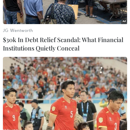
JG Wentworth
$30k In Debt Relief Scandal: What Financial
Institutions Quietly Conceal
Đối tượng Trần Công Minh (trái) và Võ Gia Quyến. (Ảnh: TTXVN
phát)
Ngày 21/5, Công an tỉnh Đồng Nai cho biết ngày
20/5, Công an huyện Tân Phú, tỉnh Đồng Nai đã
tiến hành bắt giữ khẩn cấp hai đối tượng Trần