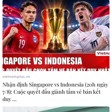
Bắt 2 đối tượng lợi dụng danh nghĩa nhà
báo để cưỡng đoạt tài sản
13/05/2023 11:54
Ngày 13/5, Công an quận Nam Từ Liêm, Hà Nội, cho
biết vừa bắt giữ đối tượng Nguyễn Trung Sáng, Thư ký
tòa soạn Báo Sức khỏe Việt và đối tượng Bùi Minh
Ngọc, cộng tác viên Báo Sức khỏe Việt.
vietnamplus.vn
Nhận định Singapore vs Indonesia (20h ngày
7/8): Cuộc quyết đấu giành tấm vé bán kết
duy …