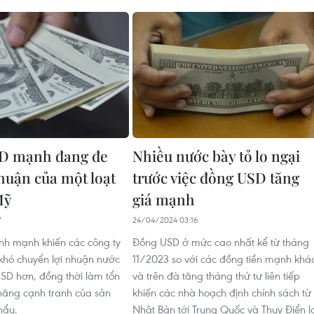
D mạnh đang đe
Nhiều nước bày tỏ lo ngại
nhuận của một loạt
trước việc đồng USD tăng
Mỹ
giá mạnh
7
24/04/2024 03:16
h mạnh khiến các công ty
Đồng USD ở mức cao nhất kể từ tháng
khó chuyển lợi nhuận nước
11/2023 so với các đồng tiền mạnh khá
SD hơn, đồng thời làm tổn
và trên đà tăng tháng thứ tư liên tiếp
năng cạnh tranh của sản
khiến các nhà hoạch định chính sách từ
hẩu.
Nhật Bản tới Trung Quốc và Thụy Điển l