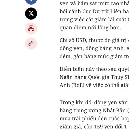
yen và bám sát mức cao nhất
bối cảnh Cục Dự trữ Liên b
trong việc cắt giảm lãi suấ
quan điểm nới lỏng hơn.
Chỉ số USD, thước đo giá tr
đồng yen, đồng bảng Anh, eu
đêm, gần bằng mức giảm tr
Diễn biến này theo sau quyết
Ngân hàng Quốc gia Thụy Sĩ
Anh (BoE) về việc có thể giả
Trong khi đó, đồng yen vẫn
hàng trung ương Nhật Bản (B
mua trái phiếu đến cuộc họp
giảm giá, còn 159 yen đổi 