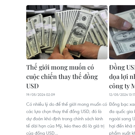
Thế giới mong muốn có
Đồng US
cuộc chiến thay thế đồng
dọa lợi 
USD
công ty 
19/05/2024 02:09
12/05/2024 13:1
Có nhiều lý do để thế giới mong muốn có
Đồng bạc xan
các lựa chọn thay thế đồng USD; đó là
đa quốc gia 
dự đoán khó định trong chính sách kinh
ngoài sang U
tế dài hạn của Mỹ, kéo theo đó là giá trị
hại đến khả 
của đồng USD...
phẩm xuất k