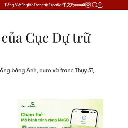
Tiếng Việt
English
Français
Español
中文
Русский
 của Cục Dự trữ
ồng bảng Anh, euro và franc Thụy Sĩ,