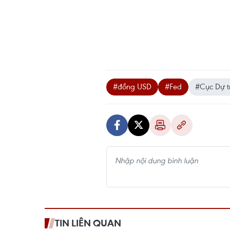
#đồng USD
#Fed
#Cục Dự t
TIN LIÊN QUAN