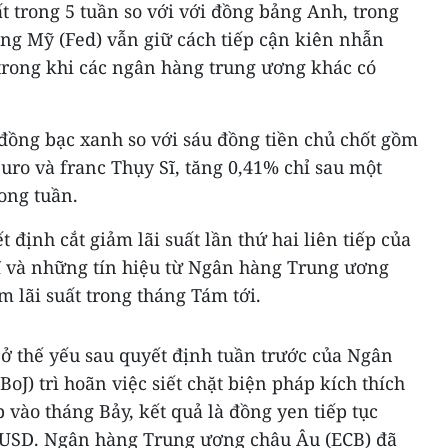
 trong 5 tuần so với với đồng bảng Anh, trong
ang Mỹ (Fed) vẫn giữ cách tiếp cận kiên nhẫn
t trong khi các ngân hàng trung ương khác có
ị đồng bạc xanh so với sáu đồng tiền chủ chốt gồm
ro và franc Thụy Sĩ, tăng 0,41% chỉ sau một
ong tuần.
 định cắt giảm lãi suất lần thứ hai liên tiếp của
 và những tín hiệu từ Ngân hàng Trung ương
m lãi suất trong tháng Tám tới.
 ở thế yếu sau quyết định tuần trước của Ngân
oJ) trì hoãn việc siết chặt biện pháp kích thích
 vào tháng Bảy, kết quả là đồng yen tiếp tục
1 USD. Ngân hàng Trung ương châu Âu (ECB) đã