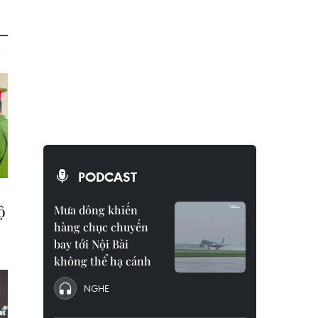
PODCAST
Mưa dông khiến
hàng chục chuyến
bay tới Nội Bài
không thể hạ cánh
NGHE