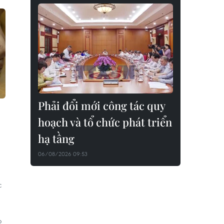
Phải đổi mới công tác quy
hoạch và tổ chức phát triển
hạ tầng
06/08/2026 09:53
c
o