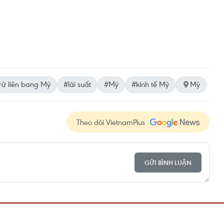
rữ liên bang Mỹ
#lãi suất
#Mỹ
#kinh tế Mỹ
Mỹ
Theo dõi VietnamPlus
GỬI BÌNH LUẬN