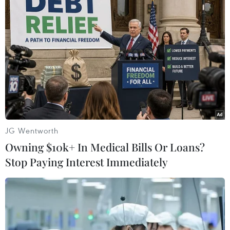
#Berlin
#hỏa hoạn
#cháy rừng
#vụ nổ
#đạn dược
#nắng nóng
Đức
JG Wentworth
Theo dõi VietnamPlus
Owning $10k+ In Medical Bills Or Loans?
Stop Paying Interest Immediately
TIN LIÊN QUAN