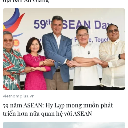
sóng vượt ngục bất thành
07/08/2026 10:35
Thụy Sĩ khó đạt mục tiêu giảm phát
thải khí nhà kính vào năm 2030
07/08/2026 09:42
Bão Dolphin càn quét các đảo miền
Nam Nhật Bản, sân bay Okinawa
phải đóng cửa
vietnamplus.vn
07/08/2026 09:10
59 năm ASEAN: Hy Lạp mong muốn phát
triển hơn nữa quan hệ với ASEAN
Thái Lan: Ôtô lao vào trung tâm
chăm sóc trẻ làm khoảng nạn nhân