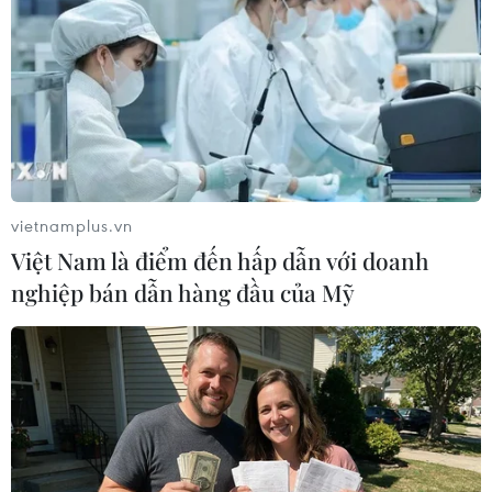
vietnamplus.vn
Việt Nam là điểm đến hấp dẫn với doanh
nghiệp bán dẫn hàng đầu của Mỹ
Mỹ: Bang California đối mặt nguy cơ một
mùa cháy rừng khốc liệt hơn
10/07/2022 07:59
Cal Fire ước tính, trong năm nay số vụ bắt giữ những kẻ
phóng hỏa sẽ lớn hơn nữa vì toàn bang California sẽ