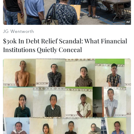
JG Wentworth
$30k In Debt Relief Scandal: What Financial
Institutions Quietly Conceal
Lính cứu hỏa làm việc tại hiện trường vụ hỏa hoạn. (Ảnh: AP)
Sáng 4/8 theo giờ địa phương, một đám cháy đã
bùng phát trong khu rừng Grunewald ở phía
Tây thủ đô Berlin. Hơn 100 lính cứu hỏa và
nhân viên cứu hộ đã được huy động đến hiện