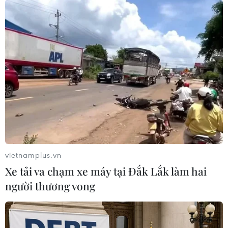
nắng nóng với mức nhiệt cao tới 40 độ C trong
những ngày tới.
Riêng tại thủ đô Berlin, nền nhiệt cao nhất có
thể chạm ngưỡng 38 độ C. Trong khi đó, nhiều
ngày qua, bang Brandenburg gần Berlin phải
ứng phó với hàng loạt vụ cháy rừng./.
(TTXVN/Vietnam+)
vietnamplus.vn
Xe tải va chạm xe máy tại Đắk Lắk làm hai
người thương vong