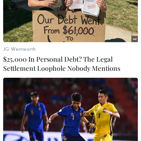
trải qua một mùa cháy rừng kéo dài hơn do tác động
của tình trạng biến đổi khí hậu.
JG Wentworth
$25,000 In Personal Debt? The Legal
Settlement Loophole Nobody Mentions
Cháy rừng "gần đây" tại châu Âu nghiêm