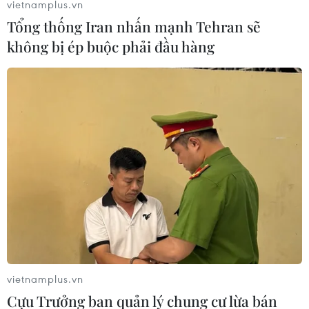
vietnamplus.vn
Tổng thống Iran nhấn mạnh Tehran sẽ
không bị ép buộc phải đầu hàng
Nga: Cháy lớn tại kho hàng ở Moskva, hơn
10 người thương vong
03/08/2022 22:40
Theo Bộ Tình trạng khẩn cấp Nga, ngọn lửa đã lan ra
một khu vực rộng 35.000m2. Một trực thăng Mi-8, 2 trực
thăng Ka-32, 150 lính cứu hỏa và 40 thiết bị chữa cháy
khác đã được huy động để dập lửa.
vietnamplus.vn
Cựu Trưởng ban quản lý chung cư lừa bán