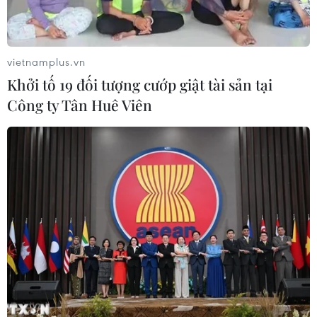
Italy và Hy Lạp trở thành điểm nóng
của virus Tây sông Nile
vietnamplus.vn
06/08/2026 13:24
Khởi tố 19 đối tượng cướp giật tài sản tại
Công ty Tân Huê Viên
Bão Dolphin hướng vào miền Đông
Trung Quốc, cảnh báo mưa lớn trên
diện rộng
06/08/2026 08:36
Làn sóng tấn công mạng nhằm vào
các quỹ đầu cơ lớn của Mỹ
06/08/2026 06:47