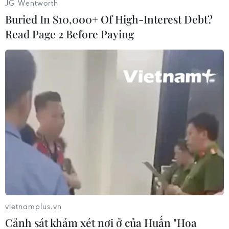
JG Wentworth
Cũng nhằm nâng cao hiệu quả hoạt động của
Buried In $10,000+ Of High-Interest Debt?
các văn phòng ở nước ngoài, Tổng thốngCorrea
Read Page 2 Before Paying
cho biết sẽ giảm số văn phòng tổng lãnh sự từ
48 hiện nay xuống còn 5,trong khi tăng số văn
phòng lãnh sự hoặc tổ lãnh sự.
Mặt khác, trước cuối nămnay Ecuador sẽ đưa
vào hoạt động các văn phòng lãnh sự ảo, nhằm
tạo thuận lợithực hiện các thủ tục này./.
Quang Sơn/Buenos Aires (Vietnam+)
vietnamplus.vn
Cảnh sát khám xét nơi ở của Huấn "Hoa