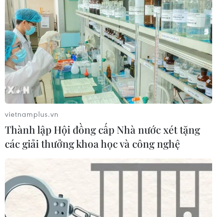
Xem thêm
CƠ QUAN CHỦ QUẢN: THÔNG TẤN XÃ VIỆT NAM
vietnamplus.vn
Tổng Biên tập: TRẦN TIẾN DUẨN
Thành lập Hội đồng cấp Nhà nước xét tặng
Phó Tổng Biên tập: NGUYỄN THỊ TÁM, KHÚC THANH
các giải thưởng khoa học và công nghệ
THỦY
Sở hữu trí tuệ
Quy định sử dụng
RSS
Hỗ trợ
Ngôn ngữ
TTXVN