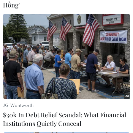
Hồng"
#Ecuador
#Sứ quán
#Đóng cửa
#Tương hỗ
Áo
Australia
Ba Lan
Bỉ
Bồ Đào Nha
Ecuador
Hà Lan
Hungary
Malaysia
Nga
Thụy Điển
JG Wentworth
$30k In Debt Relief Scandal: What Financial
Institutions Quietly Conceal
Theo dõi VietnamPlus