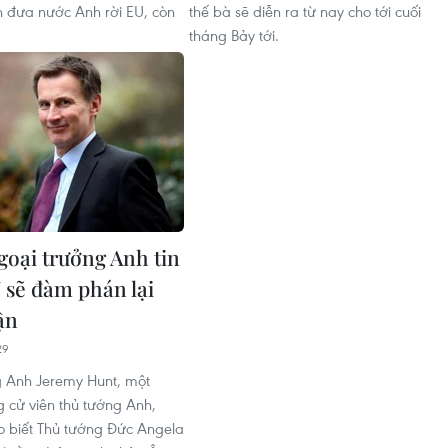
n đưa nước Anh rời EU, còn
thế bà sẽ diễn ra từ nay cho tới cuối
tháng Bảy tới.
goại trưởng Anh tin
 sẽ đàm phán lại
ận
29
 Anh Jeremy Hunt, một
g cử viên thủ tướng Anh,
 biết Thủ tướng Đức Angela