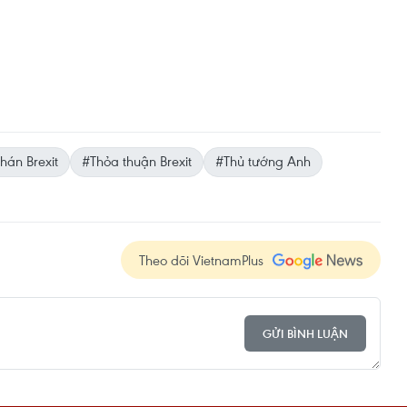
án Brexit
#Thỏa thuận Brexit
#Thủ tướng Anh
Theo dõi VietnamPlus
GỬI BÌNH LUẬN