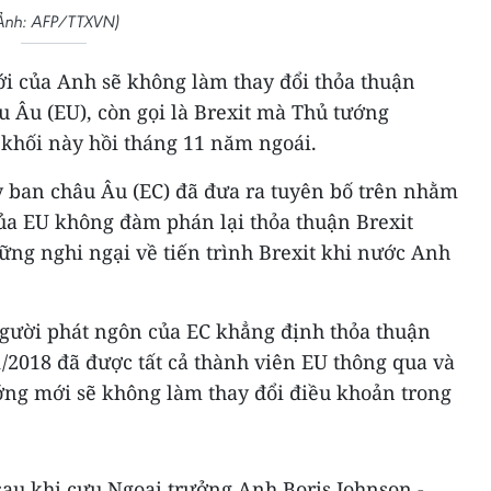
Ảnh: AFP/TTXVN)
i của Anh sẽ không làm thay đổi thỏa thuận
 Âu (EU), còn gọi là Brexit mà Thủ tướng
 khối này hồi tháng 11 năm ngoái.
 ban châu Âu (EC) đã đưa ra tuyên bố trên nhằm
của EU không đàm phán lại thỏa thuận Brexit
ững nghi ngại về tiến trình Brexit khi nước Anh
người phát ngôn của EC khẳng định thỏa thuận
1/2018 đã được tất cả thành viên EU thông qua và
ướng mới sẽ không làm thay đổi điều khoản trong
sau khi cựu Ngoại trưởng Anh Boris Johnson -