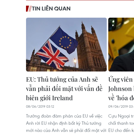
TIN LIÊN QUAN
EU: Thủ tướng của Anh sẽ
Ứng viên
vẫn phải đối mặt với vấn đề
Johnson 
biên giới Ireland
về 'hóa đ
08/06/2019 03:12
09/06/2019 03:
Trưởng đoàn đàm phán của EU về việc
Cựu Ngoại tr
Anh rời EU nhận định bất kỳ Thủ tướng
chối thanh to
mới nào của Anh vẫn sẽ phải đối mặt với
EU cho đến k