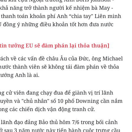
 khả năng trở thành người kế nhiệm bà May -
i thanh toán khoản phí Anh “chia tay" Liên minh
U đồng ý những điều khoản tốt hơn đưa nước
 tin tưởng EU sẽ đàm phán lại thỏa thuận]
rách về các vấn đề châu Âu của Đức, ông Michael
nước thành viên sẽ không tái đàm phán về thỏa
tướng Anh là ai.
 cử viên đang chạy đua để giành vị trí lãnh
quyền và "chủ nhân" số 10 phố Downing cần nắm
ong các chiến dịch vận động tranh cử.
 lãnh đạo đảng Bảo thủ hôm 7/6 trong bối cảnh
dở sau 3 năm nước này tiến hành cuộc trưng cầu