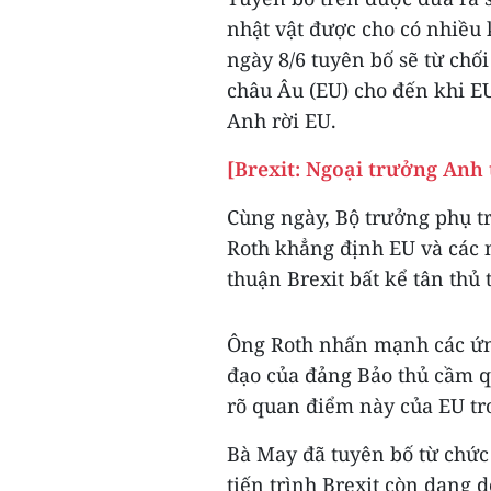
nhật vật được cho có nhiều
ngày 8/6 tuyên bố sẽ từ chố
châu Âu (EU) cho đến khi E
Anh rời EU.
[Brexit: Ngoại trưởng Anh
Cùng ngày, Bộ trưởng phụ t
Roth khẳng định EU và các 
thuận Brexit bất kể tân thủ 
Ông Roth nhấn mạnh các ứng
đạo của đảng Bảo thủ cầm 
rõ quan điểm này của EU tr
Bà May đã tuyên bố từ chức
tiến trình Brexit còn dang 