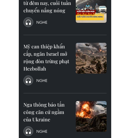
từ đêm nay, cuối tuần
chuyển nắng nóng
NGHE
Mỹ can thiệp khẩn
cấp, ngăn Israel mở
rộng đòn trừng phạt
Hezbollah
NGHE
Nga thông báo tấn
công căn cứ ngầm
của Ukraine
NGHE