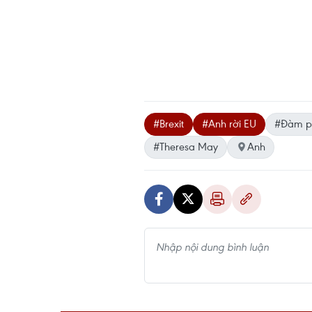
#Brexit
#Anh rời EU
#Đàm ph
#Theresa May
Anh