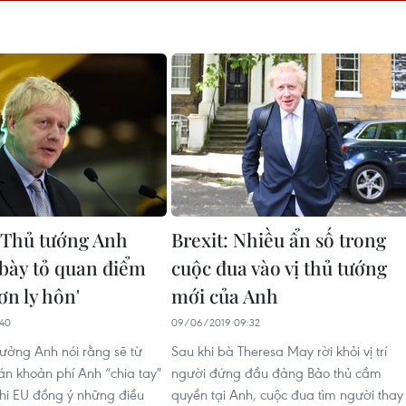
 Thủ tướng Anh
Brexit: Nhiều ẩn số trong
bày tỏ quan điểm
cuộc đua vào vị thủ tướng
ơn ly hôn'
mới của Anh
40
09/06/2019 09:32
ưởng Anh nói rằng sẽ từ
Sau khi bà Theresa May rời khỏi vị trí
án khoản phí Anh “chia tay"
người đứng đầu đảng Bảo thủ cầm
hi EU đồng ý những điều
quyền tại Anh, cuộc đua tìm người thay