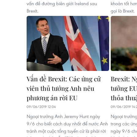
vấn đề đường biên giới Ireland sau
khoản tốt hơ
Brexit.
gọi là Brexit.
Vấn đề Brexit: Các ứng cử
Brexit: N
viên thủ tướng Anh nêu
tưởng EU
phương án rời EU
thỏa thu
09/06/2019 12:04
09/06/2019 14:
Ngoại trưởng Anh Jeremy Hunt ngày
Ngoại trưởng
9/6 cho biết cách duy nhất để nước Anh
trong các ứn
tránh một cuộc tổng tuyển cử là phải rời
ngày 9/6 cho