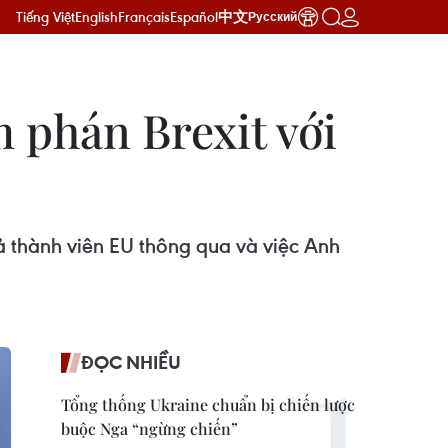
Tiếng Việt
English
Français
Español
中文
Русский
m phán Brexit với
ả thành viên EU thông qua và việc Anh
ĐỌC NHIỀU
Tổng thống Ukraine chuẩn bị chiến lược
buộc Nga “ngừng chiến”