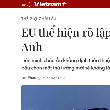
THẾ GIỚI
CHÂU ÂU
EU thể hiện rõ lậ
Anh
Liên minh châu Âu khẳng định thỏa thuậ
bầu chọn một thủ tướng mới sẽ không là
Lan Phương
11/06/2019 13:07