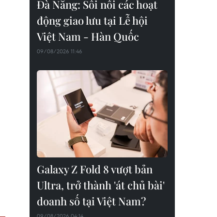
Đà Nẵng: Sôi nổi các hoạt
động giao lưu tại Lễ hội
Việt Nam - Hàn Quốc
09/08/2026 11:46
Galaxy Z Fold 8 vượt bản
Ultra, trở thành 'át chủ bài'
doanh số tại Việt Nam?
09/08/2026 04:14