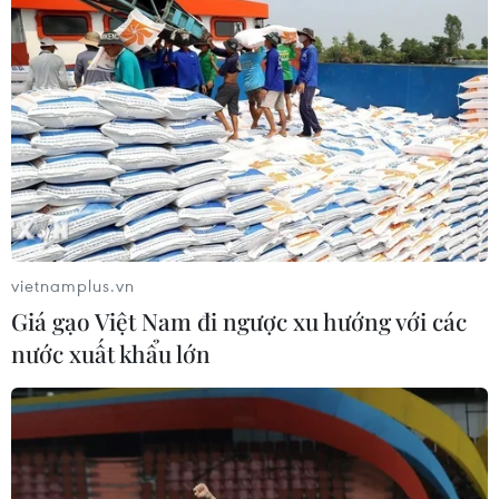
Chủ sân Azteca lỗ hơn 47 triệu USD vì
World Cup 2026
08/08/2026 06:43
Dữ liệu việc làm Mỹ mở thêm dư địa
cho giá vàng trong tuần qua
vietnamplus.vn
08/08/2026 04:29
Giá gạo Việt Nam đi ngược xu hướng với các
nước xuất khẩu lớn
Thương mại Việt Nam-Australia
hướng tới những động lực tăng
trưởng mới
08/08/2026 03:29