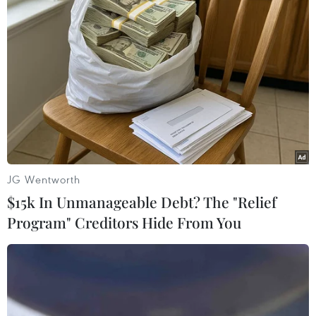
JG Wentworth
#Giá dầu châu Á
#OPEC+
#OPEC
#Kinh tế vĩ mô
$15k In Unmanageable Debt? The "Relief
Program" Creditors Hide From You
#Lãi suất cao
Theo dõi VietnamPlus