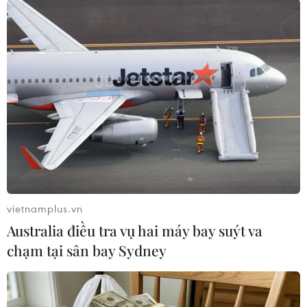
đó giá dầu Brent dự kiến giao dịch trung bình ở
mức 93 USD/thùng trong quý 4/2023.
Thị trường cũng chờ đợi dữ liệu lạm phát của
Mỹ trong ngày 13/9 theo giờ địa phương, với chỉ
số giá tiêu dùng cốt lõi dự kiến sẽ tăng ở mức
4,3% trong tháng 8/2023 so với mức tăng 4,7%
trong tháng 7/2023.
Các nhà đầu tư sẽ tập trung vào việc liệu chỉ số
lạm phát cơ bản dịu xuống có đủ để Cục Dự trữ
Liên bang Mỹ (Fed) giữ lãi suất trong năm tới
vietnamplus.vn
hay không./.
Australia điều tra vụ hai máy bay suýt va
chạm tại sân bay Sydney
(TTXVN/Vietnam+)