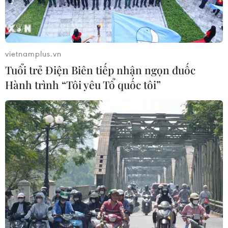
vietnamplus.vn
Mối lo ngại về nguồn cung vẫn ám ảnh thị
Tuổi trẻ Điện Biên tiếp nhận ngọn đuốc
trường dầu mỏ
Hành trình “Tôi yêu Tổ quốc tôi”
09/09/2023 09:06
Tính chung trong cả tuần này, giá dầu Brent và WTI đều
tăng khoảng 2%. Tuy nhiên, con số trên vẫn còn khiêm
tốn nếu so với mức tăng 5% của dầu Brent và 7% của
dầu WTI vào tuần trước.