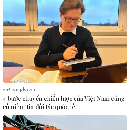
bán dẫn
08/08/2026 13:28
Nông sản Việt Nam còn nhiều dư địa
tại thị trường Algeria
08/08/2026 12:55
Động lực mới cho hợp tác thương
mại Việt Nam-Australia
08/08/2026 12:20
vietnamplus.vn
4 bước chuyển chiến lược của Việt Nam củng
cố niềm tin đối tác quốc tế
Mỹ chi hơn 2 tỷ USD thúc đẩy ngành
pin và khoáng sản nội địa
08/08/2026 08:16