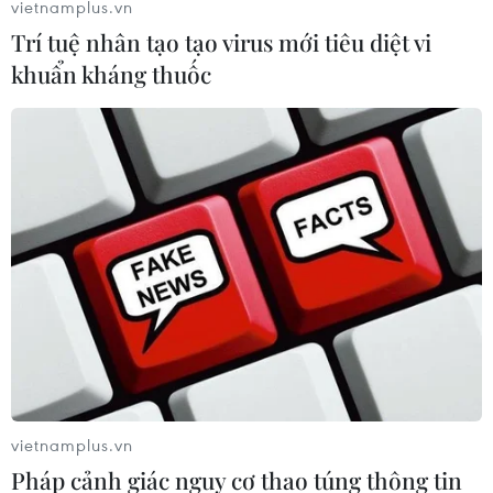
vietnamplus.vn
Trí tuệ nhân tạo tạo virus mới tiêu diệt vi
khuẩn kháng thuốc
Diễn biến bất ngờ của giá dầu trước
những nỗi lo về nguồn cung
12/09/2023 01:52
vietnamplus.vn
Kết thúc phiên giao dịch ngày 11/9, giá dầu thô Brent
Pháp cảnh giác nguy cơ thao túng thông tin
giảm 1 xu xuống 90,64 USD/thùng trong khi dầu thô