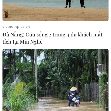
vietnamplus.vn
Đà Nẵng: Cứu sống 2 trong 4 du khách mất
tích tại Mũi Nghê