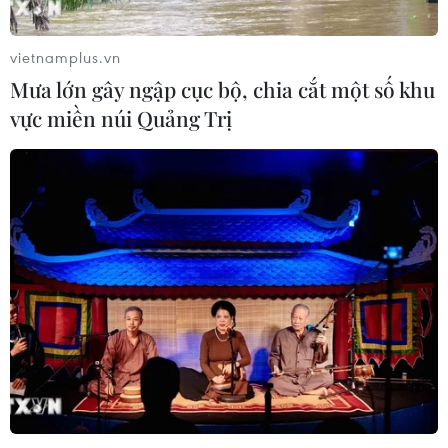
vietnamplus.vn
Mưa lớn gây ngập cục bộ, chia cắt một số khu
vực miền núi Quảng Trị
TIN CÙNG CHUYÊN MỤC
Trung Quốc công bố kế hoạch phát