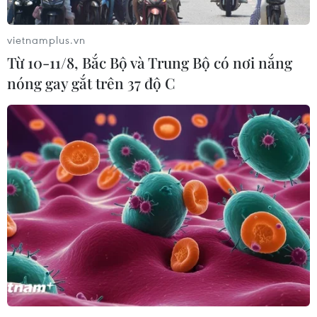
vietnamplus.vn
Từ 10-11/8, Bắc Bộ và Trung Bộ có nơi nắng
nóng gay gắt trên 37 độ C
Giá dầu diesel và dầu hỏa tăng, các mặt
hàng khác giữ ổn định
11/09/2023 08:00
Từ 15 giờ ngày 11/9, giá xăng E5 RON92, xăng RON95-
III và dầu mazut không thay đổi, trong khi dầu diesel
tăng 410 đồng/lít và dầu hỏa tăng 374 đồng/lít sau khi
chi sử dụng quỹ bình ổn (BOG).