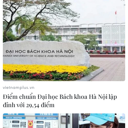
12/09/2023 23:29
OPEC dự báo cầu dầu thô toàn cầu sẽ tăng 2,25 triệu
thùng/ngày trong năm 2024, so với mức dự báo tăng
2,44 triệu thùng/ngày của năm 2023.
vietnamplus.vn
Điểm chuẩn Đại học Bách khoa Hà Nội lập
đỉnh với 29,54 điểm