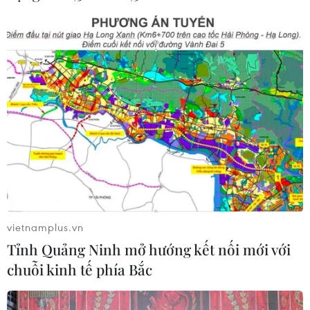
Ninh
07/08/2026 08:33
Canh tác biển - động lực mới cho
kinh tế biển Việt Nam
07/08/2026 08:14
Xem thêm
vietnamplus.vn
Tỉnh Quảng Ninh mở hướng kết nối mới với
chuỗi kinh tế phía Bắc
CƠ QUAN CHỦ QUẢN: THÔNG TẤN XÃ VIỆT NAM