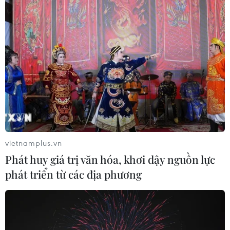
Tổng Biên tập: TRẦN TIẾN DUẨN
Phó Tổng Biên tập: NGUYỄN THỊ TÁM, KHÚC THANH
THỦY
Sở hữu trí tuệ
Quy định sử dụng
RSS
Hỗ trợ
Ngôn ngữ
TTXVN
Dịch vụ tin
Quảng cáo
Liên hệ
vietnamplus.vn
Phát huy giá trị văn hóa, khơi dậy nguồn lực
phát triển từ các địa phương
Giấy phép số: 1374/GP-BTTTT do Bộ Thông tin và Truyền thông
cấp ngày 11/9/2008.
Quảng cáo: Phó TBT Nguyễn Thị Tám: 093.5958688, Email:
tamvna@gmail.com