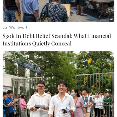
JG Wentworth
$30k In Debt Relief Scandal: What Financial
Institutions Quietly Conceal
Bơm xăng cho phương tiện tại Colombo, Sri Lanka ngày
29/3/2023. (Ảnh: THX/TTXVN)
Giá dầu châu Á tăng trong phiên ngày 13/9
“đứng vững” gần mức cao nhất trong 10 tháng
đạt được trong phiên trước đó, thị trường cân