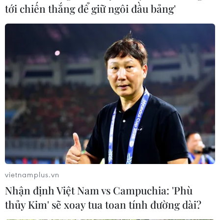
tới chiến thắng để giữ ngôi đầu bảng'
vietnamplus.vn
Nhận định Việt Nam vs Campuchia: 'Phù
thủy Kim' sẽ xoay tua toan tính đường dài?