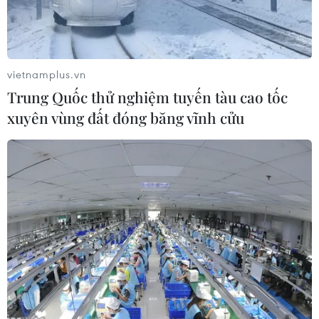
vietnamplus.vn
Trung Quốc thử nghiệm tuyến tàu cao tốc
xuyên vùng đất đóng băng vĩnh cửu
Vàng trang sức được bày bán tại cửa hàng ở California, Mỹ.
(Ảnh: AFP/TTXVN)
Trong phiên giao dịch 22/4, giá vàng thế giới
giảm hơn 2% xuống mức thấp nhất trong một
tuần khi lo ngại về xung đột Trung Đông dịu