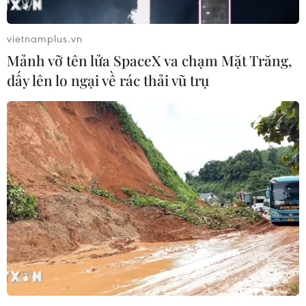
vietnamplus.vn
Mảnh vỡ tên lửa SpaceX va chạm Mặt Trăng,
dấy lên lo ngại về rác thải vũ trụ
Sáng 22/4, vàng SJC được bán với giá từ
83,75 triệu đồng mỗi lượng
22/04/2024 00:37
Công ty Vàng bạc Bảo Tín Minh Châu niêm yết giá
vàng SJC ở mức 81,8-83,75 triệu đồng/lượng (mua vào-
bán ra); Công ty Vàng bạc đá quý Sài Gòn niêm yết giá
vàng SJC ở mức 82-84,02 triệu đồng/lượng.