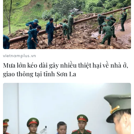
vietnamplus.vn
Mưa lớn kéo dài gây nhiều thiệt hại về nhà ở,
TIN CÙNG CHUYÊN MỤC
giao thông tại tỉnh Sơn La
Lâm Đồng vào cao điểm vụ cá Nam,
ngư dân phấn khởi vươn khơi
06/08/2026 09:06
Giá dầu tăng khi nhà đầu tư thận