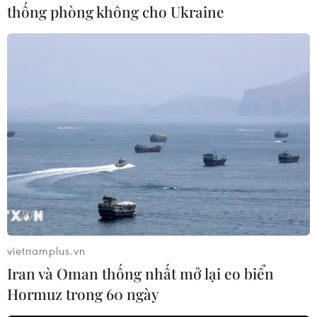
thống phòng không cho Ukraine
trường Hà Nội được Công ty Vàng bạc đá quý
Sài Gòn niêm yết ở mức 81,00-83,50 triệu
đồng/lượng (mua vào-bán ra)./.
Sáng 23/4: Đấu thầu
16.800 lượng vàng miếng
SJC, hạ giá khởi điểm 1,1
triệu đồng
Ngân hàng Nhà nước thông báo sẽ tổ chức phiên
đấu thầu vàng vào 9 giờ sáng ngày 23/4, khối
lượng vàng miếng dự kiến đấu thầu là 16.800
lượng, giá tham chiếu là 80,7 triệu đồng/lượng.
vietnamplus.vn
Iran và Oman thống nhất mở lại eo biển
Hormuz trong 60 ngày
(TTXVN/Vietnam+)