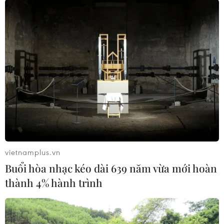
vietnamplus.vn
#Giá vàng
#Fed
Buổi hòa nhạc kéo dài 639 năm vừa mới hoàn
thành 4% hành trình
Theo dõi VietnamPlus