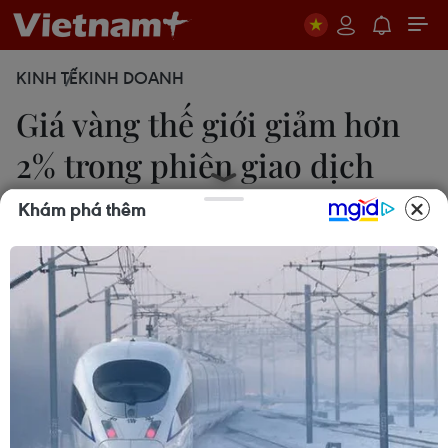
KINH TẾ
KINH DOANH
Giá vàng thế giới giảm hơn
2% trong phiên giao dịch
22/4
Khám phá thêm
Trà My
23/04/2024 00:32
Giá vàng thế giới giảm hơn 2% xuống mức thấp
nhất trong một tuần khi lo ngại về xung đột Trung
Đông dịu bớt, khiến các nhà đầu tư chuyển hướng
từ tài sản an toàn sang các tài sản rủi ro hơn.