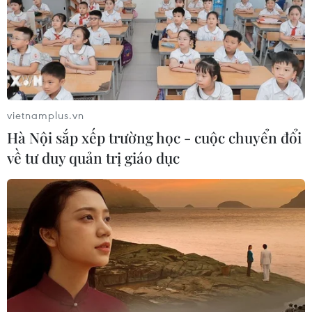
06/08/2026 08:25
HLV Kim Sang-sik: 'Tuyển Việt Nam
hướng tới chiến thắng để giữ ngôi
đầu bảng'
06/08/2026 07:25
vietnamplus.vn
Hà Nội sắp xếp trường học - cuộc chuyển đổi
Chủ tịch Liên đoàn Bóng đá thế giới
về tư duy quản trị giáo dục
chịu sức ép chưa từng có
06/08/2026 04:12
Futsal Việt Nam bất bại sau trận hòa
khó tin trước chủ nhà Thái Lan
06/08/2026 02:38