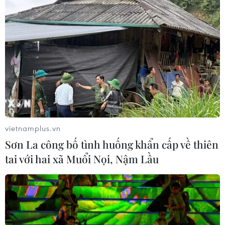
vietnamplus.vn
Sơn La công bố tình huống khẩn cấp về thiên
tai với hai xã Muổi Nọi, Nậm Lầu