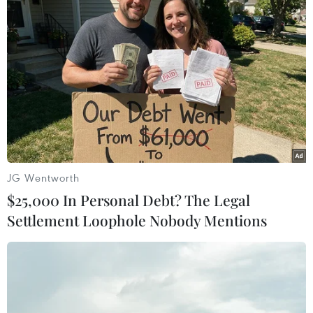
#ô nhiễm không khí
#giải đua xe F1
#khói mù
#El Nino
#thu hoạch dầu cọ
Indonesia
Malaysia
Singapore
JG Wentworth
$25,000 In Personal Debt? The Legal
Settlement Loophole Nobody Mentions
Theo dõi VietnamPlus