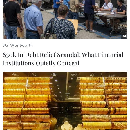
Dữ liệu vệ tinh ngày 12/9 cho thấy số đám cháy tại các
khu rừng mưa nhiệt đới của Indonesia đã tăng vọt, làm
khói bụi lan truyền khắp Đông Nam Á và có thể dẫn
đến tình trạng tăng nhiệt độ toàn cầu.
JG Wentworth
$30k In Debt Relief Scandal: What Financial
Institutions Quietly Conceal