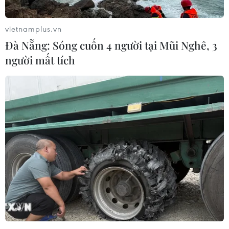
vietnamplus.vn
Đà Nẵng: Sóng cuốn 4 người tại Mũi Nghê, 3
người mất tích
Cháy rừng tại Indonesia ảnh hưởng tới
nhiều nước láng giềng
14/09/2019 12:36
Các hình ảnh chụp từ vệ tinh cho thấy khói mù dày đặc
do cháy rừng ở Indonesia đã bao trùm một khu vực
rộng lớn Eo biển Malacca cùng Singapore và Malaysia.