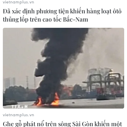
vietnamplus.vn
Đã xác định phương tiện khiến hàng loạt ôtô
thủng lốp trên cao tốc Bắc-Nam
Chất lượng không khí tại Singapore thấp
nhất trong nhiều năm qua
14/09/2019 13:38
Ô nhiễm khói bụi từ các đám cháy rừng ở Indonesia đã
khiến chất lượng không khí tại Singapore xuống mức
không an toàn cho sức khỏe con người.
vietnamplus.vn
Ghe gỗ phát nổ trên sông Sài Gòn khiến một