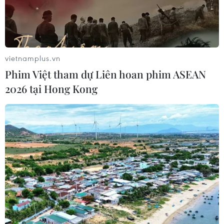
Khai mạc Vòng loại môn Bóng rổ Đại
hội Thể thao sinh viên toàn quốc
năm 2026
vietnamplus.vn
05/08/2026 11:57
Phim Việt tham dự Liên hoan phim ASEAN
2026 tại Hong Kong
Toàn cảnh ASEAN Cup: Thái
Lan "thắng như chẻ tre", thách thức
tuyển Việt Nam
05/08/2026 07:15
Nhận định Philippines vs
Thái Lan: Madam Pang treo thưởng
tiền tỷ, "Voi chiến" quyết thắng
04/08/2026 09:19