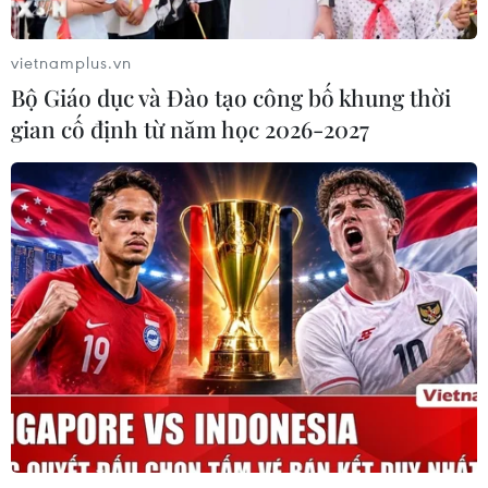
vietnamplus.vn
Bộ Giáo dục và Đào tạo công bố khung thời
gian cố định từ năm học 2026-2027
TIN CÙNG CHUYÊN MỤC
Chủ sân Azteca lỗ hơn 47 triệu USD vì
World Cup 2026
08/08/2026 06:43
ASEAN Cup 2026 ngày 8/8: Xác định