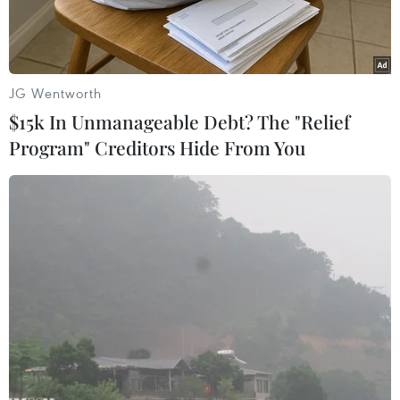
JG Wentworth
$15k In Unmanageable Debt? The "Relief
Program" Creditors Hide From You
Khói mù do ô nhiễm bao trùm đường phố ở Pontianak, Tây
Kalimantan, Indonesia. (Ảnh: AFP/TTXVN)
Trong khi đó, chất lượng không khí tại
Singapore cũng xuống dưới mức an toàn cho
sức khỏe con người, đe dọa tới giải đua xe F1,
dự kiến diễn ra trong các ngày từ 20-22/9 tới.