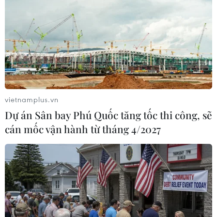
TIN LIÊN QUAN
vietnamplus.vn
Dự án Sân bay Phú Quốc tăng tốc thi công, sẽ
cán mốc vận hành từ tháng 4/2027
Cháy rừng ở Indonesia gây lo ngại tăng
nhiệt độ toàn cầu
12/09/2019 11:19