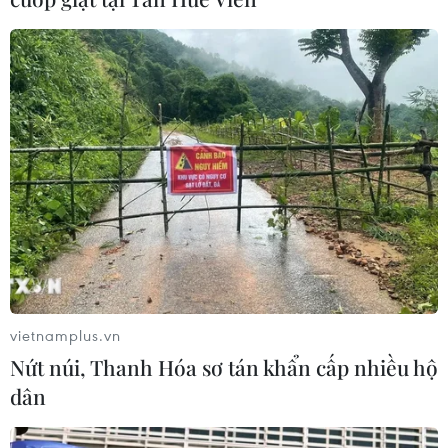
nhất bảng
07/08/2026 15:58
Đình Bắc rực sáng với cú
đúp, tuyển Việt Nam vào bán kết
ASEAN Cup với ngôi đầu bảng
07/08/2026 15:49
Lần đầu tiên tổ chức Festival Võ
thuật quốc tế tại Hoàng thành Thăng
Long
vietnamplus.vn
07/08/2026 15:36
Nứt núi, Thanh Hóa sơ tán khẩn cấp nhiều hộ
dân
Sân chơi học đường giúp học sinh
rèn kỹ năng sống qua từng bước