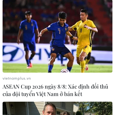
Tình trạng này đã buộc hơn 1.200 trường học
phải đóng cửa do ô nhiễm không khí.
Hai bang chịu ảnh hưởng nặng nề nhất là
Selangor với 538 trường học phải đóng cửa, và
Sarawak trên đảo Borneo với 337 trường. Ngoài
ra, hàng trăm trường học tại một số bang khác
trên Bán đảo Malaysia cũng bị ảnh hưởng./.
(TTXVN/Vietnam+)
vietnamplus.vn
ASEAN Cup 2026 ngày 8/8: Xác định đối thủ
của đội tuyển Việt Nam ở bán kết