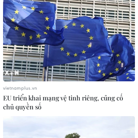
nhảy
07/08/2026 11:38
Xem trực tiếp Việt Nam-Campuchia
tại ASEAN Cup 2026 trên kênh nào?
07/08/2026 09:49
Nhận định Singapore vs
Indonesia (20h ngày 7/8): Cuộc quyết
vietnamplus.vn
đấu giành tấm vé bán kết duy nhất
EU triển khai mạng vệ tinh riêng, củng cố
07/08/2026 08:41
chủ quyền số
Cục diện ASEAN Cup: Việt Nam
quyết giành ngôi đầu, Thái Lan vẫn