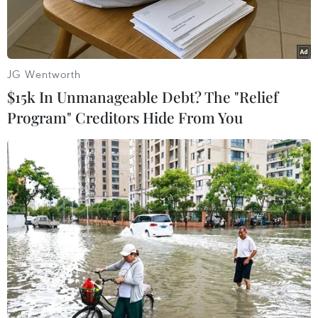
JG Wentworth
$15k In Unmanageable Debt? The "Relief
Program" Creditors Hide From You
Cảnh sát giao thông hướng dẫn, phân luồng giao thông trên
một tuyến phố của Hà Nội. (Ảnh: Minh Sơn/Vietnam+)
Sở Giao thông Vận tải Hà Nội vừa ban hành
phương án thí điểm điều chỉnh tổ chức giao
thông trên tuyến phố Đội Cấn, đoạn từ Văn Cao
đến Giang Văn Minh (quận Ba Đình). Thời gian