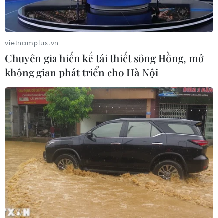
05/08/2026 07:14
Sân bay Nội Bài cho xe biển vàng đón
vietnamplus.vn
trả, khách trước sảnh tại Nhà ga T1
Chuyên gia hiến kế tái thiết sông Hồng, mở
05/08/2026 04:01
không gian phát triển cho Hà Nội
Lâm Đồng: Bám sát tiến độ để sân
bay Liên Khương mở cửa đúng hạn
19/8
05/08/2026 02:19
Sẽ nghiên cứu tìm nguồn vốn đầu tư
cao tốc Hà Tiên-Rạch Giá-Bạc Liêu
05/08/2026 01:43