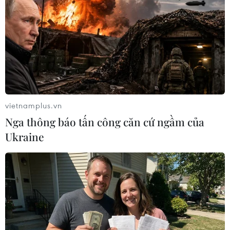
vietnamplus.vn
Nga thông báo tấn công căn cứ ngầm của
Ukraine
Hà Nội đã giải phóng hơn 80% mặt bằng
dự án đường Vành đai 4
21/06/2023 10:48
Dự án đường Vành đai 4 đoạn qua địa bàn thành phố
Hà Nội đã giải phóng mặt bằng và đủ điều kiện để