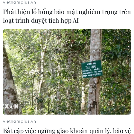
vietnamplus.vn
Phát hiện lỗ hổng bảo mật nghiêm trọng trên
loạt trình duyệt tích hợp AI
Thực hiện phân luồng giao thông mới trên
cầu Vĩnh Tuy từ ngày 18/10
18/10/2023 06:31
Phương án phân luồng tổ chức giao thông trên cầu Vĩnh
Tuy mới (cầu Vĩnh Tuy giai đoạn 2) và cầu Vĩnh Tuy cũ
(cầu Vĩnh Tuy giai đoạn 1) có hiệu lực từ ngày 18/10.
vietnamplus.vn
Bất cập việc ngừng giao khoán quản lý, bảo vệ