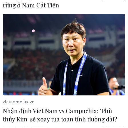
rừng ở Nam Cát Tiên
vietnamplus.vn
Nhận định Việt Nam vs Campuchia: 'Phù
thủy Kim' sẽ xoay tua toan tính đường dài?