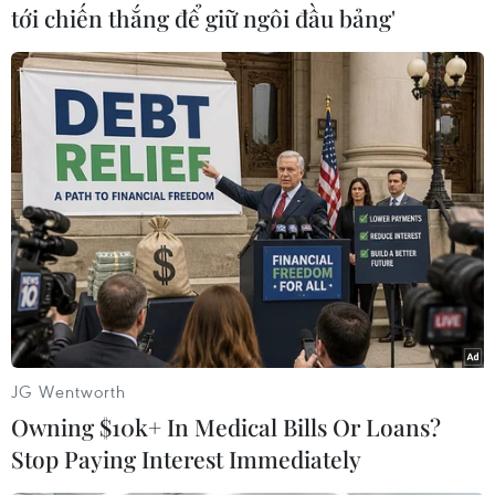
tới chiến thắng để giữ ngôi đầu bảng'
và lưu lượng phương tiện sau khi điều chỉnh thí
điểm tổ chức giao thông./.
(Vietnam+)
JG Wentworth
Owning $10k+ In Medical Bills Or Loans?
Stop Paying Interest Immediately