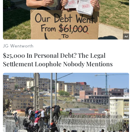
khởi công trong thời gian tới đây.
JG Wentworth
$25,000 In Personal Debt? The Legal
Settlement Loophole Nobody Mentions
Hạ tầng giao thông Thủ đô có
những bước phát triển vượt bậc
28/07/2023 03:24