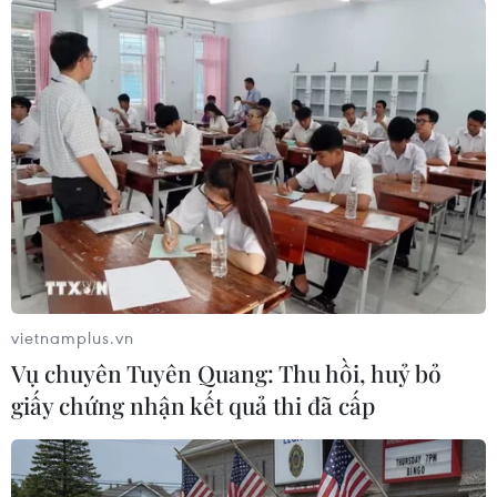
#Phố đội cấn
#phân luồng giao thông
#giao thông hà nội
#biển báo đường
#đèn tín hiệu giao thông
TP. Hà Nội
Theo dõi VietnamPlus
vietnamplus.vn
Vụ chuyên Tuyên Quang: Thu hồi, huỷ bỏ
TIN LIÊN QUAN
giấy chứng nhận kết quả thi đã cấp