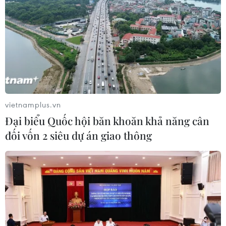
thành phố Huế
06/08/2026 03:01
Dự án cao tốc Châu Đốc-Cần Thơ-
Sóc Trăng thiếu nguồn vật liệu thi
công
06/08/2026 02:33
vietnamplus.vn
Đại biểu Quốc hội băn khoăn khả năng cân
Sắp thu phí thêm 5 dự án thành phần
đối vốn 2 siêu dự án giao thông
cao tốc đoạn từ Quảng Ngãi-Nha
Trang
06/08/2026 02:27
Hà Tĩnh nguy cơ sạt lở trên
nhiều tuyến giao thông trước mùa