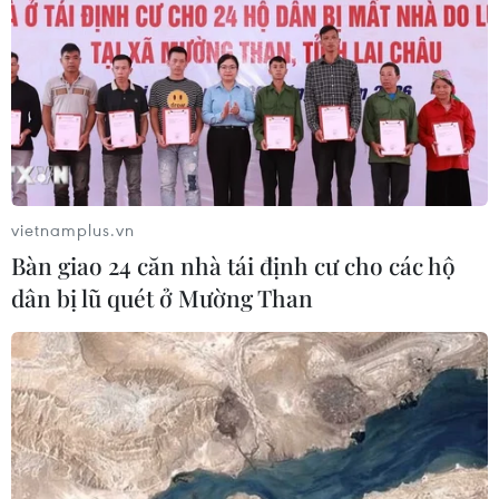
vietnamplus.vn
Bàn giao 24 căn nhà tái định cư cho các hộ
dân bị lũ quét ở Mường Than