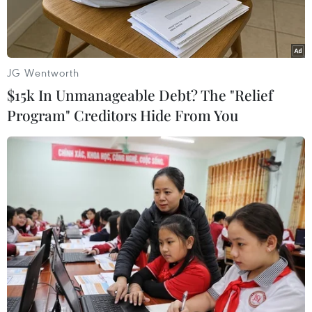
JG Wentworth
$15k In Unmanageable Debt? The "Relief
Program" Creditors Hide From You
Lắp đặt camera trên xe du lịch. (Ảnh: Nguyễn Sơn/TTXVN)
Sở Giao thông Vận tải Hà Nội có Công văn số
4155/SGTVT-QLVT yêu cầu các đơn vị kinh
doanh vận tải bằng xe ôtô (xe ôtô kinh doanh
vận tải hành khách có sức chứa từ 9 chỗ (kể cả