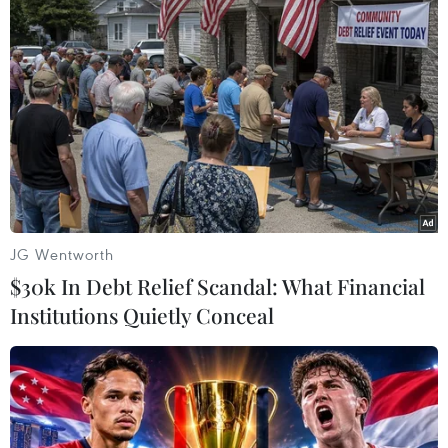
JG Wentworth
#lắp camera trên xe ôtô
#kinh doanh vận tải bằng xe ôtô
$30k In Debt Relief Scandal: What Financial
#Sở Giao thông Vận tải Hà Nội
Institutions Quietly Conceal
#kinh doanh vận tải hành khách
#Hà Nội
TP. Hà Nội