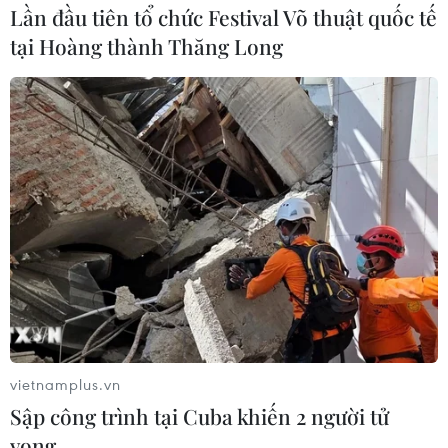
Lần đầu tiên tổ chức Festival Võ thuật quốc tế
Sau khi Hà Nội tiến hành bỏ 39 chốt kiểm soát, vào giờ
tại Hoàng thành Thăng Long
cao điểm các tuyến đường lớn như đường Láng, Ô Chợ
Dừa, Giải Phóng… mật độ giao thông khá dày đặc, các
phương tiện nối đuôi nhau trên đường.
vietnamplus.vn
Sập công trình tại Cuba khiến 2 người tử
vong