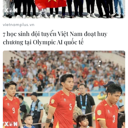
vietnamplus.vn
7 học sinh đội tuyển Việt Nam đoạt huy
chương tại Olympic AI quốc tế
Lắp camera giám sát hành trình xe ôtô
vận tải: Vẫn chờ quy chuẩn
16/09/2021 02:54
Theo các chuyên gia, việc bắt buộc doanh nghiệp vận
tải lắp camera đối với xe trên 9 chỗ và xe container chỉ
còn thời hạn gần 4 tháng trong khi quy chuẩn và hướng
dẫn việc lắp đặt này chưa có.