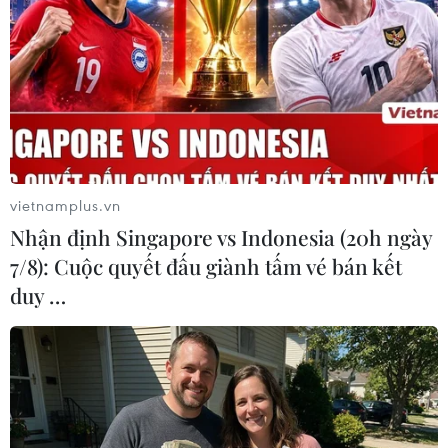
Theo dõi VietnamPlus
TIN LIÊN QUAN
vietnamplus.vn
Nhận định Singapore vs Indonesia (20h ngày
7/8): Cuộc quyết đấu giành tấm vé bán kết
duy …