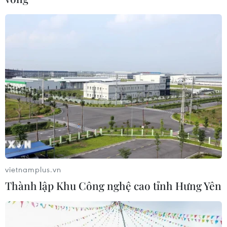
Hà Nội xây dựng phương án mở lại dịch vụ
vận tải theo từng giai đoạn
18/09/2021 03:24
Phó Giám đốc Sở Giao thông Vận tải Hà Nội Đào Việt
Long cho biết Sở đang tập trung xây dựng phương án
để mở lại các loại hình vận tải hành khách công cộng
và liên tỉnh theo từng giai đoạn.
vietnamplus.vn
Thành lập Khu Công nghệ cao tỉnh Hưng Yên