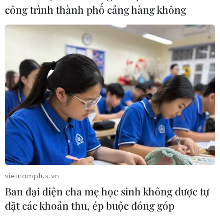
công trình thành phố cảng hàng không
nhiều tuyến giao thông trước mùa
mưa bão
06/08/2026 04:34
Đồng Nai cảnh báo người dân không
ném vật thể vào phương tiện trên cao
tốc
06/08/2026 04:24
Tăng tốc giải phóng mặt bằng mở
rộng cao tốc Cam Lộ-La Sơn qua
thành phố Huế
vietnamplus.vn
06/08/2026 03:01
Ban đại diện cha mẹ học sinh không được tự
đặt các khoản thu, ép buộc đóng góp
Xem thêm