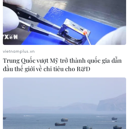
vietnamplus.vn
Trung Quốc vượt Mỹ trở thành quốc gia dẫn
đầu thế giới về chi tiêu cho R&D
Lâm Đồng: Tìm thấy thi thể bé trai 13 tuổi
mất tích do lật xuồng ở hồ thủy lợi
26/03/2024 08:25
Sau 2 ngày nỗ lực tìm kiếm trong lòng hồ thủy lợi rộng