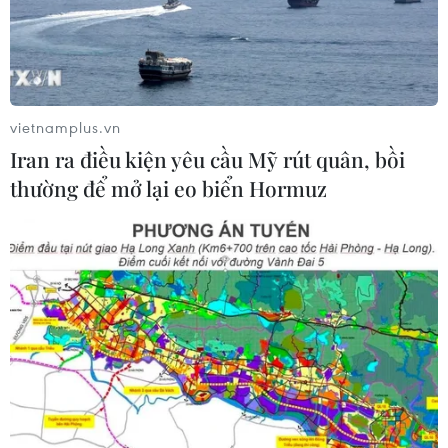
tới 16ha, lực lượng cứu hộ mới tìm thấy thi thể cháu
K’Khương, nạn nhân mất tích sau vụ lật xuồng trưa
24/3.
vietnamplus.vn
Iran ra điều kiện yêu cầu Mỹ rút quân, bồi
thường để mở lại eo biển Hormuz