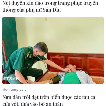
Nét duyên kín đáo trong trang phục truyền
Kết luận số 75-KL/TW: Cà Mau chủ
thống của phụ nữ Sán Dìu
động thích ứng với biến đổi khí hậu
08/08/2026 02:53
Quảng Trị quyết tâm bàn giao sớm
mặt bằng Dự án Nhà máy điện gió
LIG-Hướng Hóa 1
08/08/2026 02:33
Áp thấp nhiệt đới đổi hướng trên
vùng biển phía Đông khu vực vịnh
Bắc Bộ
vietnamplus.vn
07/08/2026 23:29
Ngư dân trôi dạt trên biển được các tàu cá
cứu vớt, đưa vào bờ an toàn