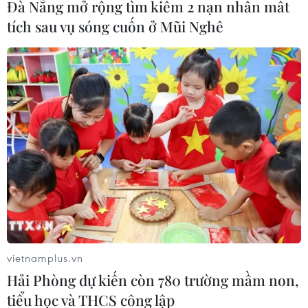
Đà Nẵng mở rộng tìm kiếm 2 nạn nhân mất
tích sau vụ sóng cuốn ở Mũi Nghê
#Sở Nông nghiệp và Phát triển Nông thôn Hà Nội
vietnamplus.vn
#Hồ thủy lợi
#Mùa mưa bão
#An toàn hồ đập
Hải Phòng dự kiến còn 780 trường mầm non,
TP. Hà Nội
tiểu học và THCS công lập