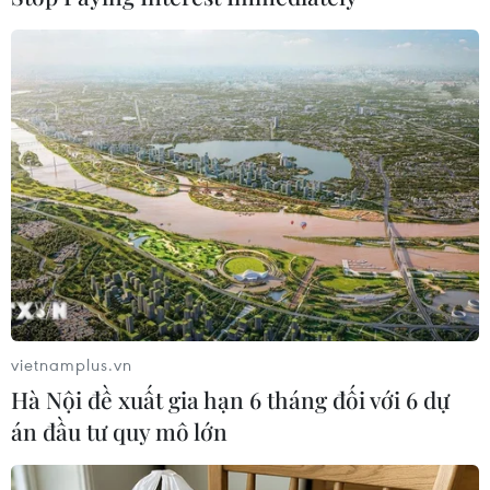
được xây dựng năm 2006 với 8 tổ máy, công suất
1.000 m3/giờ/máy, có nhiệm vụ tiêu úng cho
700ha diện tích sản xuất nông nghiệp và dân
sinh các xã Thanh Văn, Tân Ước, Liên Châu
(huyện Thanh Oai) và xã Tân Minh (huyện
Thường Tín).
Sau 18 năm khai thác, nhiều hạng mục công
trình đã bị xuống cấp nghiêm trọng, như bể xả
nằm trên bề mặt cống tiêu tự chảy bị lún, nứt,
nghiêng, ống hút bị mọt thủng...
Ngoài ra, trạm lại không có nhà quản lý, nền đặt
vietnamplus.vn
máy bơm nằm trên cơ đê hữu Nhuệ, có nguy cơ
Hà Nội đề xuất gia hạn 6 tháng đối với 6 dự
cao xảy ra sự cố khi mực nước sông dâng cao…
án đầu tư quy mô lớn
“Nếu vận hành 8 tổ máy, mực nước sông Nhuệ
lên cao trong nhiều ngày có thể dẫn đến trôi