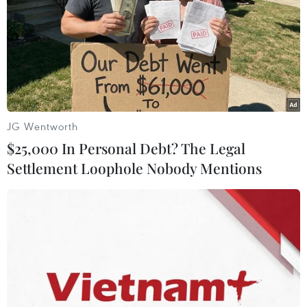
dân thành phố Hà Nội tiếp tục quan tâm, bố trí
kinh phí đầu tư xây dựng, sửa chữa, nâng cấp,
xây mới, bảo đảm an toàn, phát huy năng lực
của công trình thủy lợi phục vụ sản xuất, dân
sinh, phòng chống thiên tai trong năm 2024 và
những năm tiếp theo.
JG Wentworth
Để đảm bảo an toàn an toàn công trình phòng,
$25,000 In Personal Debt? The Legal
chống thiên tai, phục vụ sản xuất nông nghiệp,
Settlement Loophole Nobody Mentions
dân sinh, Sở Nông nghiệp và Phát triển Nông
thôn Hà Nội đề nghị các tổ chức thủy lợi thực
hiện đầy đủ trách nhiệm trong việc tu bổ, sửa
chữa hư hỏng tại các trạm bơm, cống tiêu, hồ,
đập, thiết bị điện; nạo vét bể hút trạm bơm,
kênh, mương, đặc biệt là hệ thống công trình
phục vụ chống úng.