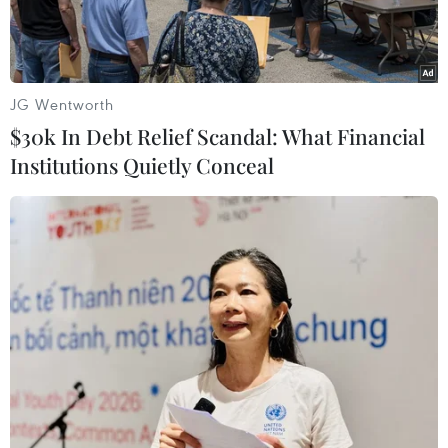
lợi.
JG Wentworth
$30k In Debt Relief Scandal: What Financial
Institutions Quietly Conceal
Công trình nâng cấp, cải tạo hệ thống tưới và Trạm bơm Đông
Sơn, xã Đông Sơn, huyện Chương Mỹ, Hà Nội. (Ảnh: Vũ
Sinh/TTXVN)
Thống kê của các tổ chức thủy lợi cho thấy trên
địa bàn thành phố Hà Nội hiện có 405 công
trình thủy lợi bị hư hỏng, xuống cấp, cần đầu tư