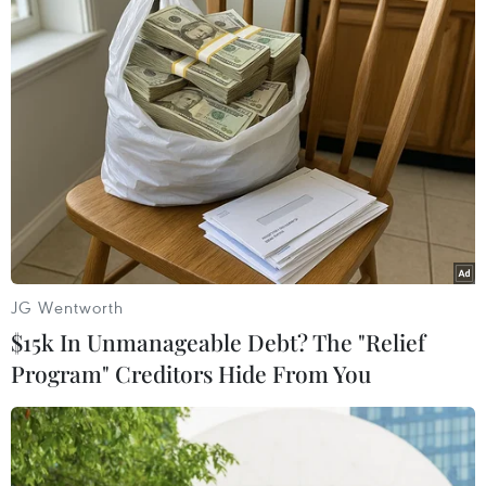
cống, vỡ đê,” ông Nguyễn Hữu Vĩnh lo ngại.
Bên cạnh đó, nhiều trục kênh tiêu nằm trên địa
bàn các quận, huyện Hà Đông, Bắc Từ Liêm,
Thường Tín, Phú Xuyên, Ứng Hòa, Mỹ Đức,
Chương Mỹ, như: Sông Nhuệ, Vân Từ, Ngọ Hạ,
Máng 7, Cầu Nẩy, Yên Cốc, Phụ Chính, Hạ Dục-
Thượng Vực, Phù Lưu Tế, Bạch Tuyết... đều
trong tình trạng sụt sạt, lòng dẫn bị bồi lắng,
mặt cắt không bảo đảm so với thiết kế ban đầu.
JG Wentworth
Không chỉ có trạm bơm, trục kênh tiêu xuống
$15k In Unmanageable Debt? The "Relief
cấp mà nhiều hạng mục thuộc các hồ thủy lợi:
Program" Creditors Hide From You
Suối Hai (huyện Ba Vì), Văn Sơn (huyện Chương
Mỹ), Quan Sơn (huyện Mỹ Đức)... cũng bị xuống
cấp, tồn tại nhiều ẩn họa.