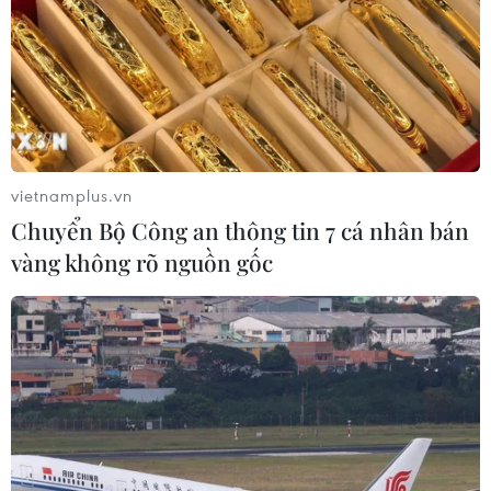
07/08/2026 08:21
Hạn hán nghiêm trọng đe dọa "huyết
mạch" kinh tế châu Âu
07/08/2026 07:58
vietnamplus.vn
Chuyển Bộ Công an thông tin 7 cá nhân bán
Xem thêm
vàng không rõ nguồn gốc
CƠ QUAN CHỦ QUẢN: THÔNG TẤN XÃ VIỆT NAM
Tổng Biên tập: TRẦN TIẾN DUẨN