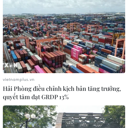
vietnamplus.vn
Hải Phòng điều chỉnh kịch bản tăng trưởng,
quyết tâm đạt GRDP 13%
TIN CÙNG CHUYÊN MỤC
Quảng Trị: Mưa lớn gây ngập cục bộ,