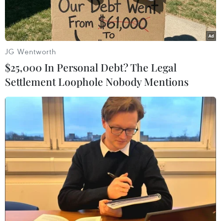
của thành phố.
Theo đó, từ nay đến cuối năm, các đơn vị tập
trung năm giải pháp như thực hiện nghiêm túc
JG Wentworth
việc xây dựng các kế hoạch chi tiết, biện pháp
$25,000 In Personal Debt? The Legal
nâng cao chỉ số PCI như tăng cường cải cách
Settlement Loophole Nobody Mentions
hành chính; rút ngắn thời gian thực hiện việc
cấp giấy phép đăng ký sau giấy chứng nhận
đăng ký doanh nghiệp; đấu tranh chống các
biểu hiện tiêu cực, phiền hà, nhũng nhiễu trong
giải quyết thủ tục.
Các đơn vị, địa phương cũng cần triển khai
nhanh công tác rà soát, xây dựng cơ chế, chính
sách của thành phố theo kế hoạch đã đề ra; tập
trung tháo gỡ khó khăn cho doanh nghiệp sản