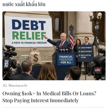
nước xuất khẩu lớn
Theo dõi VietnamPlus
TIN CÙNG CHUYÊN MỤC
Trung Quốc công bố kế hoạch phát
triển ngành hàng không dân dụng
09/08/2026 05:12
JG Wentworth
Owning $10k+ In Medical Bills Or Loans?
Stop Paying Interest Immediately
Giá gạo Việt Nam đi ngược xu hướng