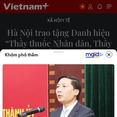
XÃ HỘI
Y TẾ
Hà Nội trao tặng Danh hiệu
“Thầy thuốc Nhân dân, Thầy
thuốc Ưu tú"
Khám phá thêm
24/02/2021 10:01
Chiều 24/2, UBND thành phố Hà Nội tổ chức Hội
nghị biểu dương và trao tặng Danh hiệu “Thầy
thuốc Nhân dân, Thầy thuốc Ưu tú" lần thứ 13 cho
46 cá nhân.