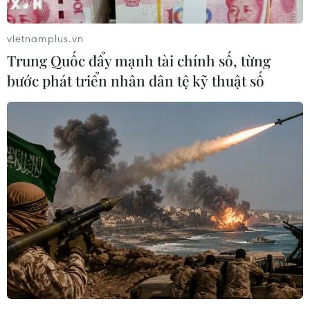
vietnamplus.vn
Trung Quốc đẩy mạnh tài chính số, từng
bước phát triển nhân dân tệ kỹ thuật số
Ủy viên Bộ Chính trị, Bí thư Thành ủy Hà Nội Vương Đình Huệ
trao danh hiệu Thầy thuốc Nhân dân cho Tiến sỹ Hoàng Đức
Hạnh, Phó Giám đốc Sở Y tế Hà Nội. (Ảnh: Minh Quyết/TTXVN)