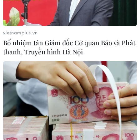
vietnamplus.vn
Bổ nhiệm tân Giám đốc Cơ quan Báo và Phát
thanh, Truyền hình Hà Nội
Chủ tịch UBND thành phố Hà Nội Chu Ngọc Anh phát hiểu.
(Ảnh: Minh Quyết/TTXVN)