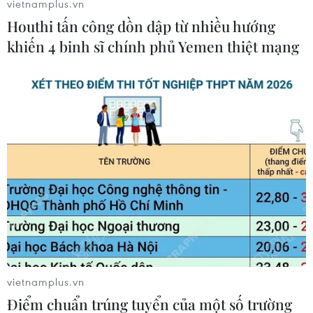
vietnamplus.vn
Houthi tấn công dồn dập từ nhiều hướng
khiến 4 binh sĩ chính phủ Yemen thiệt mạng
Ủy viên Bộ Chính trị, Bí thư Thành ủy Hà Nội Vương Đình Huệ
trao danh hiệu Thầy thuốc Nhân dân cho 3 cá nhân: Tiến sỹ,
bác sỹ Nguyễn Khắc Hiền, Giám đốc Sở Y tế Hà Nội; Phó Giáo
sư, Tiến sỹ Hoàng Đức Hạnh, Phó Giám đốc Sở Y tế Hà Nội và
Thạc sỹ, bác sỹ chuyên khoa I Nguyễn Văn Dung, nguyên Phó
Giám đốc Sở Y tế Hà Nội. (Ảnh: Minh Quyết/TTXVN)
vietnamplus.vn
Điểm chuẩn trúng tuyển của một số trường