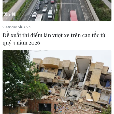
Tiến sỹ, bác sỹ Nguyễn Khắc Hiền, Giám đốc Sở Y tế Hà Nội,
đại diện Thầy thuốc Nhân dân, Thầy thuốc Ưu tú phát biểu.
(Ảnh: Minh Quyết/TTXVN)
vietnamplus.vn
Đề xuất thí điểm làn vượt xe trên cao tốc từ
(TTXVN/Vietnam+)
quý 4 năm 2026