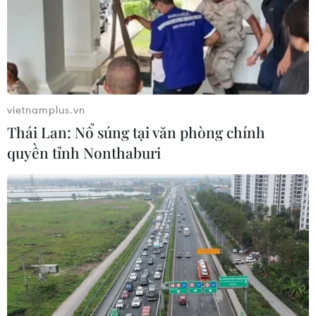
Ủy viên Bộ Chính trị, Bí thư Thành ủy Hà Nội Vương Đình Huệ và
các đại biểu chụp ảnh chung với Thầy thuốc Nhân dân, Thầy
thuốc Ưu tú. (Ảnh: Minh Quyết/TTXVN)
vietnamplus.vn
Thái Lan: Nổ súng tại văn phòng chính
quyền tỉnh Nonthaburi