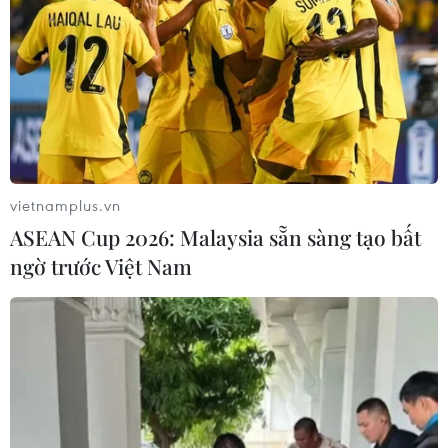
Lãnh đạo thành phố Hà Nội trao danh hiệu Thầy thuốc Ưu tú
vietnamplus.vn
cho 43 cá nhân. (Ảnh: Minh Quyết/TTXVN)
ASEAN Cup 2026: Malaysia sẵn sàng tạo bất
ngờ trước Việt Nam