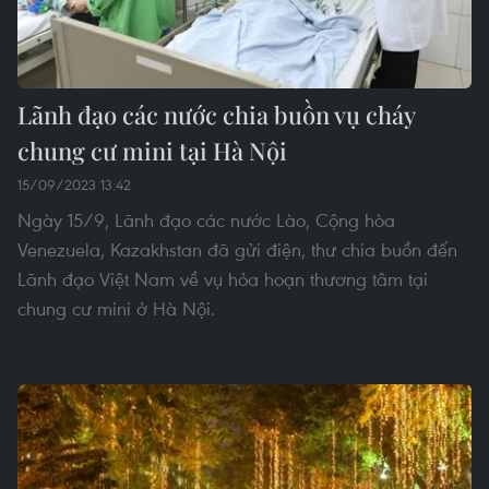
Lãnh đạo các nước chia buồn vụ cháy
chung cư mini tại Hà Nội
15/09/2023 13:42
Ngày 15/9, Lãnh đạo các nước Lào, Cộng hòa
Venezuela, Kazakhstan đã gửi điện, thư chia buồn đến
Lãnh đạo Việt Nam về vụ hỏa hoạn thương tâm tại
chung cư mini ở Hà Nội.