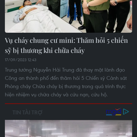
Vụ cháy chung cư mini: Thăm hỏi 5 chiến
sỹ bị thương khi chữa cháy
17/09/2023 12:43
Trung tướng Nguyễn Hải Trung đã thay mặt lãnh đạo
Công an thành phố đến thăm hỏi 5 Chiến sỹ Cảnh sát
Phòng cháy Chữa cháy bị thương trong quá trình thực
hiện nhiệm vụ chữa cháy và cứu nạn, cứu hộ.