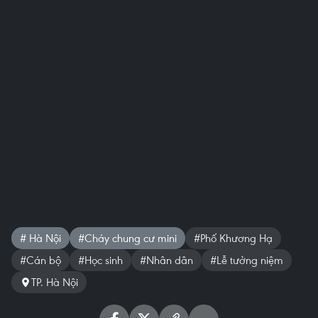
# Hà Nội
#Cháy chung cư mini
#Phố Khương Hạ
#Cán bộ
#Học sinh
#Nhân dân
#Lễ tưởng niệm
TP. Hà Nội