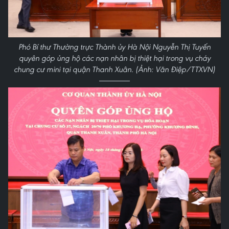
Phó Bí thư Thường trực Thành ủy Hà Nội Nguyễn Thị Tuyến
quyên góp ủng hộ các nạn nhân bị thiệt hại trong vụ cháy
chung cư mini tại quận Thanh Xuân. (Ảnh: Văn Điệp/TTXVN)