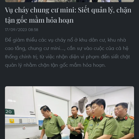
Vụ cháy chung cư mini: Siết quản lý, chặn
tận gốc mầm hỏa hoạn
17/09/2023 08:58
Để giảm thiểu các vụ cháy nổ ở khu dân cư, khu nhà
cao tầng, chung cư mini…, cần sự vào cuộc của cả hệ
thống chính trị; từ việc nhận diện vi phạm đến siết chặt
quản lý nhằm chặn tận gốc mầm hỏa hoạn.