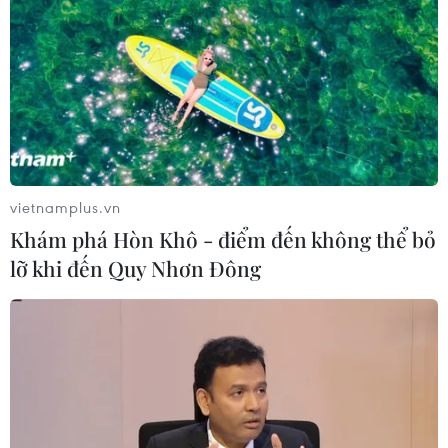
băng
05/08/2026 10:54
Dự luật trừng phạt Nga của
Mỹ có thể khiến châu Âu chịu tác
động ngược
05/08/2026 04:58
vietnamplus.vn
Khám phá Hòn Khô - điểm đến không thể bỏ
EU tuyên bố vượt qua “phép thử” an
lỡ khi đến Quy Nhơn Đông
ninh biên giới sau khủng hoảng
Ceuta
05/08/2026 00:37
Nga và Ukraine tiếp tục tấn
công qua lại, thương vong không