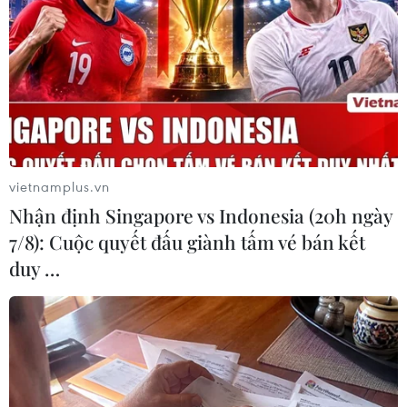
Anh: Ngân sách đầu tiên hậu Brexit sẽ
vietnamplus.vn
được công bố vào giữa tháng 3
Nhận định Singapore vs Indonesia (20h ngày
07/01/2020 06:51
7/8): Cuộc quyết đấu giành tấm vé bán kết
Bộ trưởng Tài chính Anh cho biết ngân sách sắp tới sẽ
duy …
“giải phóng tiềm năng của nước Anh, đoàn kết đất
nước, mở ra một chương mới cho nền kinh tế và báo
hiệu một thập kỷ của sự đổi mới."