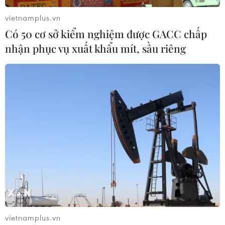
EU nêu các ưu tiên trong đàm phán quan
vietnamplus.vn
hệ song phương với Anh
Có 50 cơ sở kiểm nghiệm được GACC chấp
09/01/2020 13:31
nhận phục vụ xuất khẩu mít, sầu riêng
EU muốn ưu tiên xây dựng khả năng phối hợp với Anh
trên bình diện song phương và tại các tổ chức quốc tế,
tiếp đó là xây dựng một mối quan hệ hợp tác an ninh
"chặt chẽ."
vietnamplus.vn