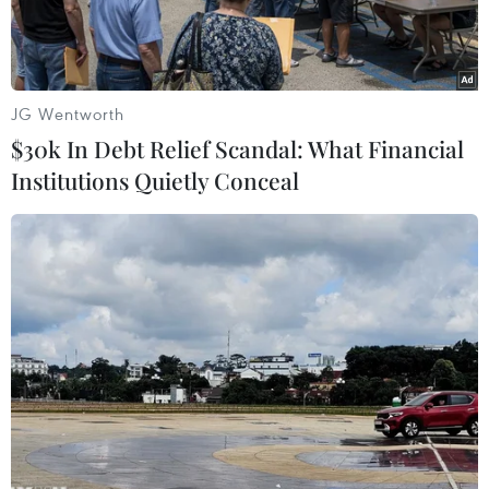
JG Wentworth
$30k In Debt Relief Scandal: What Financial
Institutions Quietly Conceal
Toàn cảnh phiên họp của Hạ viện Anh ở London. (Ảnh:
AFP/TTXVN)
Với 330 phiếu thuận và 231 phiếu chống, Hạ
viện Anh ngày 9/1 đã thông qua thỏa thuận của
Thủ tướng Boris Johnson về việc đưa nước Anh
rời khỏi Liên minh châu Âu (EU), qua đó dọn