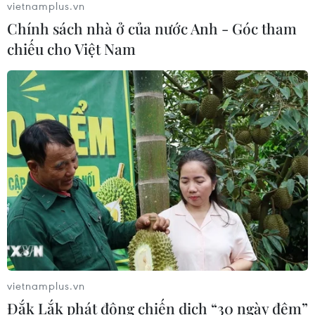
vietnamplus.vn
Chính sách nhà ở của nước Anh - Góc tham
CƠ QUAN CHỦ QUẢN: THÔNG TẤN XÃ VIỆT NAM
chiếu cho Việt Nam
Tổng Biên tập: TRẦN TIẾN DUẨN
Phó Tổng Biên tập: NGUYỄN THỊ TÁM, KHÚC THANH
THỦY
Sở hữu trí tuệ
Quy định sử dụng
RSS
Hỗ trợ
Ngôn ngữ
TTXVN
Dịch vụ tin
Quảng cáo
Liên hệ
vietnamplus.vn
Đắk Lắk phát động chiến dịch “30 ngày đêm”