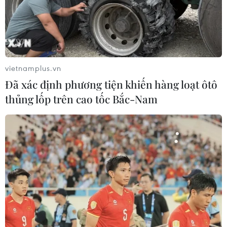
mại thân cận nhất sau năm 2020.
vietnamplus.vn
Đã xác định phương tiện khiến hàng loạt ôtô
thủng lốp trên cao tốc Bắc-Nam
Chính phủ Anh tìm kiếm thỏa thuận hậu
Brexit từng phần với EU