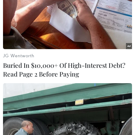
JG Wentworth
Buried In $10,000+ Of High-Interest Debt?
Read Page 2 Before Paying
Chủ tịch EC: Đàm phán thương mại với
Anh sẽ rất khó khăn
08/01/2020 15:05
Chủ tịch EC cảnh báo việc Anh kiên quyết không gia
hạn giai đoạn chuyển tiếp đồng nghĩa với việc Anh có
thể đánh mất quyền tự do tiếp cận với đối tác thương