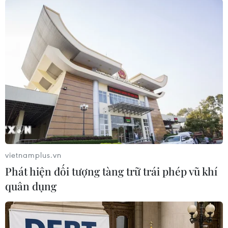
(TTXVN/Vietnam+)
vietnamplus.vn
Phát hiện đối tượng tàng trữ trái phép vũ khí
quân dụng
#Hạ viện Anh
#Thoả thuận
#Boris Johnson
#Brexit