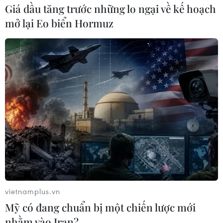
Giá dầu tăng trước những lo ngại về kế hoạch
mở lại Eo biển Hormuz
Thống đốc BoE: Các ngân hàng trung
ương khó vượt qua suy thoái mạnh
08/01/2020 10:16
Theo Thống đốc Ngân hàng Trung ương Anh, nếu xảy
ra tình trạng suy thoái sâu hơn và các ngân hàng cần
tung ra gói kích thích nhiều hơn, chính sách tiền tệ sẽ
không có đủ “không gian."
vietnamplus.vn
Mỹ có đang chuẩn bị một chiến lược mới
nhằm vào Iran?