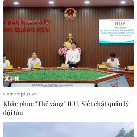
07/08/2026 08:14
Hạn hán nghiêm trọng đe dọa "huyết
mạch" kinh tế châu Âu
07/08/2026 07:58
Để trái sầu riêng đáp ứng yêu cầu
xuất khẩu bền vững
07/08/2026 07:34
vietnamplus.vn
Khắc phục "Thẻ vàng" IUU: Siết chặt quản lý
đội tàu
Tây Ninh thúc đẩy bình dân học vụ
số, tạo động lực phát triển kinh tế số
07/08/2026 07:17