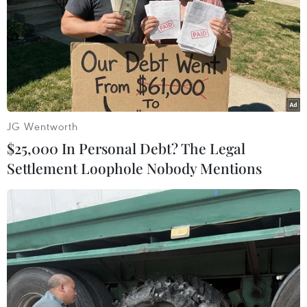
JG Wentworth
$25,000 In Personal Debt? The Legal
Settlement Loophole Nobody Mentions
Kinh tế Anh có thể phục hồi nhờ sự rõ nét
của kịch bản Brexit
06/01/2020 14:56
Sự phục hồi khiêm tốn về số việc làm mới tạo ra là tín
hiệu khác cho thấy điều kiện kinh doanh tại Anh có xu
hướng tốt lên trong những tháng tới.