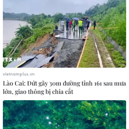
Hàn Quốc đầu tư xây “Thung lũng
K-Vietnam” gắn với hậu duệ dòng họ
Lý
07/08/2026 06:30
Liên kết "ba nhà": Động lực thúc đẩy
đổi mới sáng tạo và nâng cao chất
vietnamplus.vn
lượng FDI
Lào Cai: Đứt gãy 30m đường tỉnh 161 sau mưa
07/08/2026 05:48
lớn, giao thông bị chia cắt
BSR phối trộn thành công dầu Diesel
sinh học B5 và B10
07/08/2026 05:02