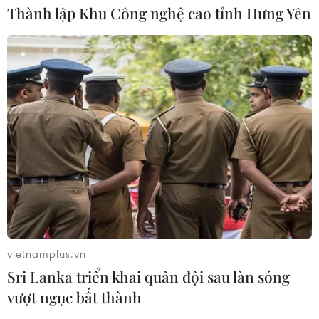
kế hoạch mở lại Eo biển Hormuz
Thành lập Khu Công nghệ cao tỉnh Hưng Yên
07/08/2026 08:58
Nhà đầu tư Anh đề xuất siêu dự án Tổ
hợp cảng biển 18 tỷ USD tại Quảng
Ninh
07/08/2026 08:33
Canh tác biển - động lực mới cho
kinh tế biển Việt Nam
07/08/2026 08:14
vietnamplus.vn
Sri Lanka triển khai quân đội sau làn sóng
Giá vàng hướng tới tuần tăng mạnh
vượt ngục bất thành
nhất kể từ tháng 1/2026