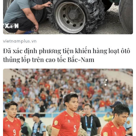
vietnamplus.vn
Đã xác định phương tiện khiến hàng loạt ôtô
thủng lốp trên cao tốc Bắc-Nam
Anh: Ngân sách đầu tiên hậu Brexit sẽ
được công bố vào giữa tháng 3
07/01/2020 06:51