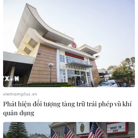
EU chưa từng đạt thỏa thuận thương mại với bất
kỳ đối tác nào trong vòng chưa đầy một năm./.
(TTXVN/Vietnam+)
vietnamplus.vn
Phát hiện đối tượng tàng trữ trái phép vũ khí
quân dụng