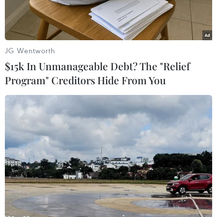
JG Wentworth
$15k In Unmanageable Debt? The "Relief
Program" Creditors Hide From You
(Nguồn: Europa.eu)
Ngày 8/1, Chủ tịch Ủy ban châu Âu (EC) Ursula
von der Leyen cảnh báo Anh có thể mất quyền
tiếp cận thị trường châu Âu nếu không gia hạn
thời gian đàm phán thỏa thuận thương mại song