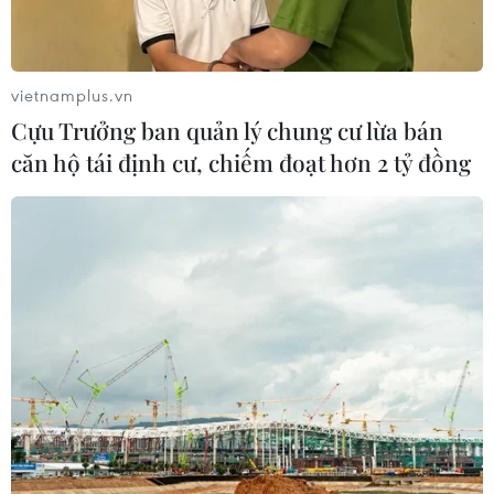
cổng trời Pha Đin
07/08/2026 08:31
vietnamplus.vn
Khám phá Hòn Khô - điểm đến
Cựu Trưởng ban quản lý chung cư lừa bán
không thể bỏ lỡ khi đến Quy Nhơn
căn hộ tái định cư, chiếm đoạt hơn 2 tỷ đồng
Đông
07/08/2026 07:46
Hàn Quốc đầu tư xây “Thung lũng
K-Vietnam” gắn với hậu duệ dòng họ
Lý
07/08/2026 06:30
APEC 2027 mở ra vận hội
mới cho Phú Quốc