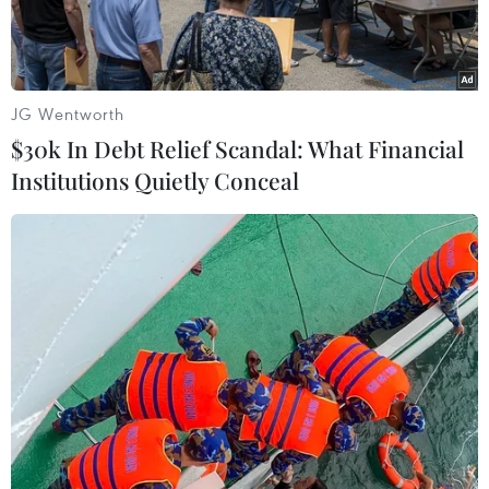
Long.
JG Wentworth
$30k In Debt Relief Scandal: What Financial
Institutions Quietly Conceal
Tàu Silver Muse cập cảng. (Ảnh: Văn Đức/TTXVN)
Sáng 27/10, Cảng tàu Du lịch Quốc tế Hòn Gai (thành phố Hạ Long,
tỉnh Quảng Ninh) đã đón hai tàu du lịch đưa du khách quốc tế đến
tham quan thành phố Hạ Long.
Tàu Viking Orion (quốc tịch Đức) chở 900 khách châu Âu và Mỹ do
Công ty Trách nhiệm hữu hạn Asia Outlook Travel (tại Thành phố Hồ Chí