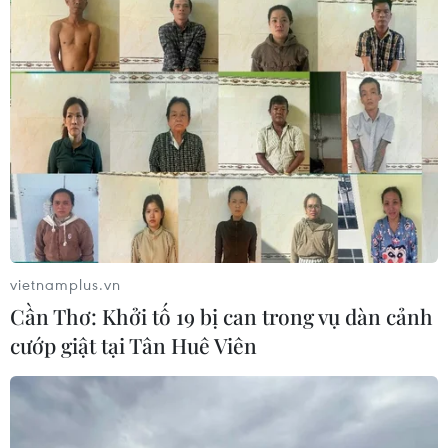
vietnamplus.vn
Cần Thơ: Khởi tố 19 bị can trong vụ dàn cảnh
cướp giật tại Tân Huê Viên