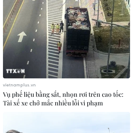
Đưa tinh hoa sông nước Cần Thơ
chinh phục du khách Thái Lan
05/08/2026 11:36
Đà Nẵng lần đầu đăng cai chung kết
Hoa hậu Di sản toàn cầu 2026
05/08/2026 11:01
vietnamplus.vn
Vụ phế liệu bằng sắt, nhọn rơi trên cao tốc:
Hà Nội nằm trong
Tài xế xe chở mắc nhiều lỗi vi phạm
nhóm 10 thành phố hàng đầu thế
giới về ẩm thực đường phố
05/08/2026 03:11