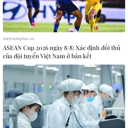
cấm chợ’ tới cạnh tranh điểm đến...
vietnamplus.vn
ASEAN Cup 2026 ngày 8/8: Xác định đối thủ
của đội tuyển Việt Nam ở bán kết
Khám phá 6 Di tích Quốc gia Đặc biệt của
tỉnh Quảng Ninh