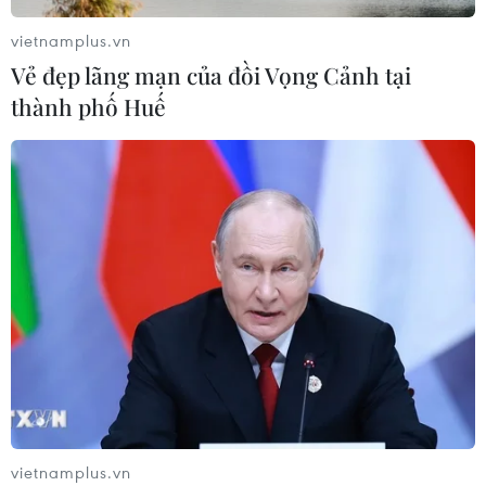
vietnamplus.vn
Vẻ đẹp lãng mạn của đồi Vọng Cảnh tại
thành phố Huế
CƠ QUAN CHỦ QUẢN: THÔNG TẤN XÃ VIỆT NAM
Tổng Biên tập: TRẦN TIẾN DUẨN
Phó Tổng Biên tập: NGUYỄN THỊ TÁM, KHÚC THANH
THỦY
Sở hữu trí tuệ
Quy định sử dụng
RSS
Hỗ trợ
Ngôn ngữ
TTXVN
Dịch vụ tin
Quảng cáo
vietnamplus.vn
Liên hệ