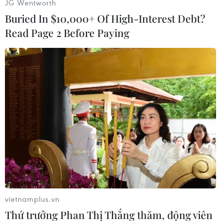
JG Wentworth
Buried In $10,000+ Of High-Interest Debt?
Read Page 2 Before Paying
Tàu Viking Orion cập cảng. (Ảnh: Văn Đức/TTXVN)
Bà Nguyễn Huyền Anh, Phó Giám đốc phụ trách Sở Du lịch tỉnh Quảng
Ninh, cho biết thị trường khách Ấn Độ là thị trường mới, có tiềm năng
nên tỉnh tổ chức nhiều hội nghị, hội thảo lấy ý kiến của doanh nghiệp lữ
hành, du lịch. Tới đây, tỉnh tiếp tục mời chuyên gia tập huấn kiến thức
cho người làm du lịch về văn hóa Hồi giáo, văn hóa Ấn Độ, từ đó cung
ứng dịch vụ chất lượng tốt hơn đối với dòng khách này.
Riêng khách du lịch đến bằng đường biển, bà Nguyễn Huyền Anh cho
hay dự kiến mùa du lịch 2023-2024, Quảng Ninh đón khoảng 20 tàu
biển du lịch quốc tế.
Việc hai tàu du lịch đầu tiên đưa 1.200 khách đến với Hạ Long là khởi
đầu tốt để Quảng Ninh sẵn sàng đón những đoàn khách quốc tế bằng
vietnamplus.vn
đường biển trong thời gian tới./.
Thứ trưởng Phan Thị Thắng thăm, động viên