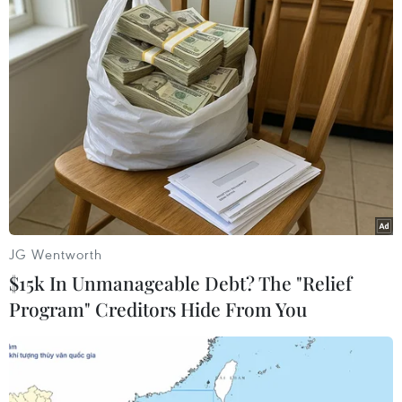
Vịnh Hạ Long lọt top 24
điểm đến lý tưởng nhất thế giới năm 2024
10/10/2023 09:06
Trên trang Forbes, các chuyên gia của mạng lưới đại lý
du lịch hạng sang OvationNetwork đề xuất 24 điểm đến
lý tưởng nhất trên khắp thế giới trong năm 2024, trong
đó có Vịnh Hạ Long của Việt Nam.
JG Wentworth
$15k In Unmanageable Debt? The "Relief
Program" Creditors Hide From You