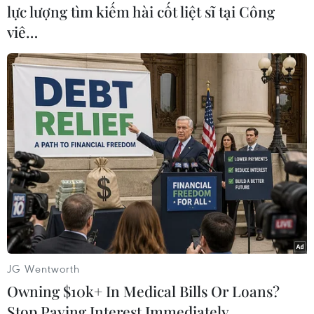
(TTXVN/Vietnam+)
lực lượng tìm kiếm hài cốt liệt sĩ tại Công
viê…
#Tàu du lịch
#Khách quốc tế
#Tham quan Hạ Long
#Viking Orion
#Tàu Silver Muse
Quảng Ninh
JG Wentworth
Owning $10k+ In Medical Bills Or Loans?
Stop Paying Interest Immediately