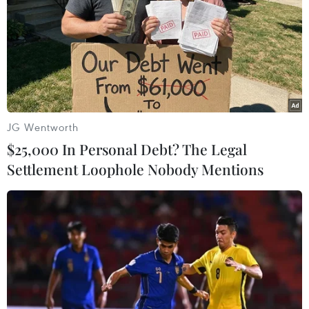
JG Wentworth
$25,000 In Personal Debt? The Legal
Settlement Loophole Nobody Mentions
Câu chuyện chưa từng có tiền lệ ở di sản
Vịnh Hạ Long-quần đảo Cát Bà
13/10/2023 06:33
Các chuyên gia lo ngại nếu không có ban quản lý
chung sẽ khó tránh khỏi sự cạnh tranh giữa hai bên
cùng nhiều bất cập từ việc nối dài chuyện ‘ngăn sông