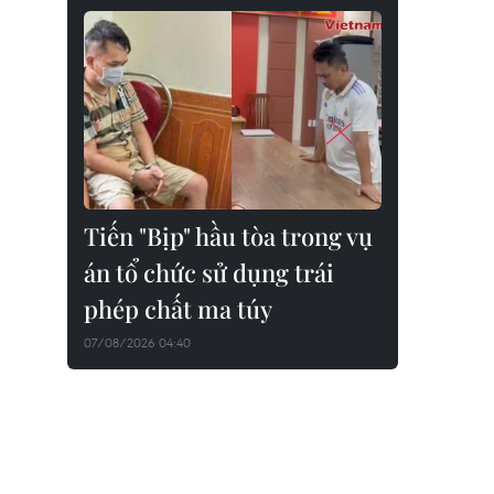
Tiến "Bịp" hầu tòa trong vụ
án tổ chức sử dụng trái
phép chất ma túy
07/08/2026 04:40