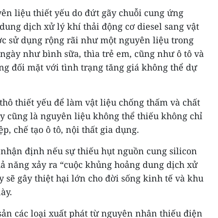
n liệu thiết yếu do đứt gãy chuỗi cung ứng
ng dịch xử lý khí thải động cơ diesel sang vật
được sử dụng rộng rãi như một nguyên liệu trong
 ngày như bình sữa, thìa trẻ em, cũng như ô tô và
ang đối mặt với tình trạng tăng giá không thể dự
thô thiết yếu để làm vật liệu chống thấm và chất
y cũng là nguyên liệu không thể thiếu không chỉ
p, chế tạo ô tô, nội thất gia dụng.
hận định nếu sự thiếu hụt nguồn cung silicon
hả năng xảy ra “cuộc khủng hoảng dung dịch xử
ày sẽ gây thiệt hại lớn cho đời sống kinh tế và khu
ày.
sản các loại xuất phát từ nguyên nhân thiếu điện