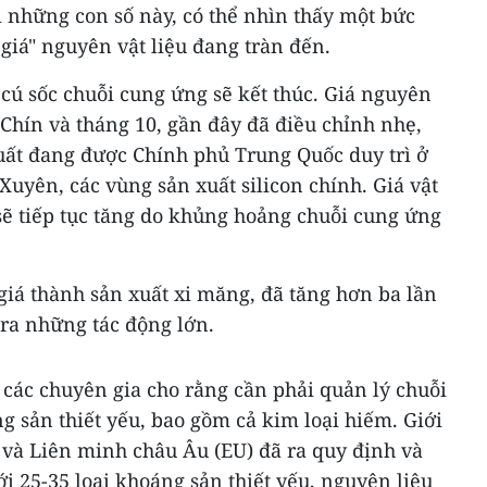
i những con số này, có thể nhìn thấy một bức
 giá" nguyên vật liệu đang tràn đến.
cú sốc chuỗi cung ứng sẽ kết thúc. Giá nguyên
g Chín và tháng 10, gần đây đã điều chỉnh nhẹ,
uất đang được Chính phủ Trung Quốc duy trì ở
uyên, các vùng sản xuất silicon chính. Giá vật
sẽ tiếp tục tăng do khủng hoảng chuỗi cung ứng
giá thành sản xuất xi măng, đã tăng hơn ba lần
ra những tác động lớn.
các chuyên gia cho rằng cần phải quản lý chuỗi
g sản thiết yếu, bao gồm cả kim loại hiếm. Giới
và Liên minh châu Âu (EU) đã ra quy định và
ới 25-35 loại khoáng sản thiết yếu, nguyên liệu