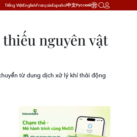
Tiếng Việt
English
Français
Español
中文
Русский
 thiếu nguyên vật
uyển từ dung dịch xử lý khí thải động