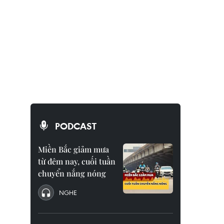
PODCAST
Miền Bắc giảm mưa
từ đêm nay, cuối tuần
chuyển nắng nóng
NGHE