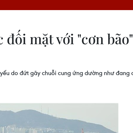
 đối mặt với "cơn bão"
 yếu do đứt gãy chuỗi cung ứng dường như đang ch