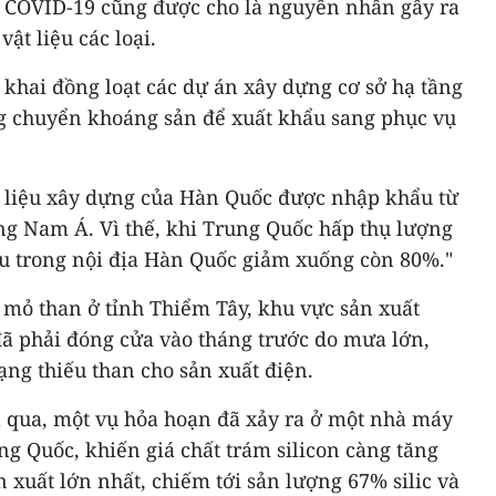
ch COVID-19 cũng được cho là nguyên nhân gây ra
ật liệu các loại.
khai đồng loạt các dự án xây dựng cơ sở hạ tầng
g chuyển khoáng sản để xuất khẩu sang phục vụ
ật liệu xây dựng của Hàn Quốc được nhập khẩu từ
g Nam Á. Vì thế, khi Trung Quốc hấp thụ lượng
ầu trong nội địa Hàn Quốc giảm xuống còn 80%."
 mỏ than ở tỉnh Thiểm Tây, khu vực sản xuất
đã phải đóng cửa vào tháng trước do mưa lớn,
ạng thiếu than cho sản xuất điện.
 qua, một vụ hỏa hoạn đã xảy ra ở một nhà máy
ung Quốc, khiến giá chất trám silicon càng tăng
 xuất lớn nhất, chiếm tới sản lượng 67% silic và