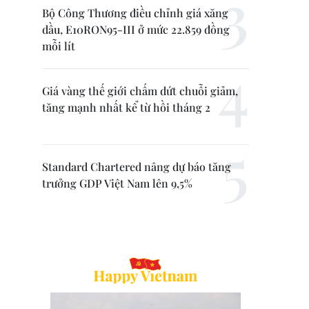
Bộ Công Thương điều chỉnh giá xăng
dầu, E10RON95-III ở mức 22.859 đồng
mỗi lít
Giá vàng thế giới chấm dứt chuỗi giảm,
tăng mạnh nhất kể từ hồi tháng 2
Standard Chartered nâng dự báo tăng
trưởng GDP Việt Nam lên 9,5%