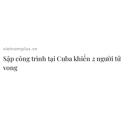
vietnamplus.vn
Sập công trình tại Cuba khiến 2 người tử
vong
TIN CÙNG CHUYÊN MỤC
Hàn Quốc áp dụng ưu đãi thuế hỗ
trợ 6 ngành công nghiệp chiến lược
07/08/2026 10:21