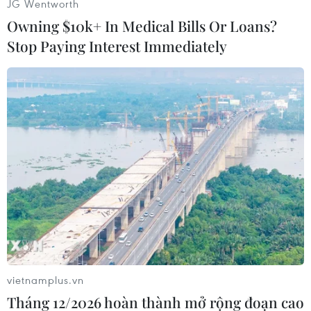
JG Wentworth
Owning $10k+ In Medical Bills Or Loans?
Stop Paying Interest Immediately
#Nhà ở
#Hàn Quốc
#Triều Tiên
#Trao đổi công dân
#tin tức
#tin tức mới nhất
#tin tức 24h
#tin tức mới nhất trong ngày
vietnamplus.vn
#tin tức thời sự
#tin tức hot
#tin tức an ninh
Tháng 12/2026 hoàn thành mở rộng đoạn cao
#tin tức hot
#an ninh
#an ninh nghệ an
#thời sự