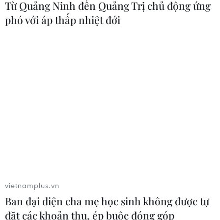
Từ Quảng Ninh đến Quảng Trị chủ động ứng
Sở hữu trí tuệ
Quy định sử dụng
phó với áp thấp nhiệt đới
RSS
Hỗ trợ
Ngôn ngữ
TTXVN
Dịch vụ tin
Quảng cáo
Liên hệ
Giấy phép số: 1374/GP-BTTTT do Bộ Thông tin và Truyền thông
cấp ngày 11/9/2008.
Quảng cáo: Phó TBT Nguyễn Thị Tám: 093.5958688, Email:
tamvna@gmail.com
vietnamplus.vn
Điện thoại: (024) 39411349 - (024) 39411348, Fax: (024)
39411348
Ban đại diện cha mẹ học sinh không được tự
Email:
vietnamplus2008@gmail.com
đặt các khoản thu, ép buộc đóng góp