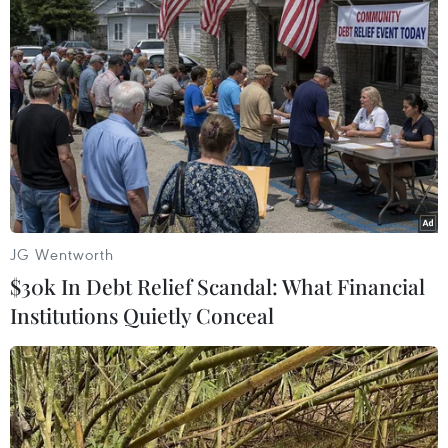
giữ từ tháng Chín vì vượt biên trái phép từ Trung Quốc
sang Triều Tiên.
JG Wentworth
$30k In Debt Relief Scandal: What Financial
Institutions Quietly Conceal
280 người Hàn Quốc rời khu công nghiệp
Kaesong về nước an toàn