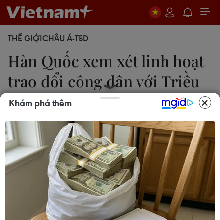
THẾ GIỚI
CHÂU Á-TBD
Hàn Quốc xem xét linh hoạt
trao đổi công dân với Triều
Tiên
Khám phá thêm
12/06/2017 03:55
Bộ trưởng Thống nhất Hàn Quốc ngày 12/6 đã
nhắc lại quan điểm của nước này rằng họ sẽ xem
xét một cách linh hoạt các yêu cầu trao đổi công
dân với Triều Tiên.