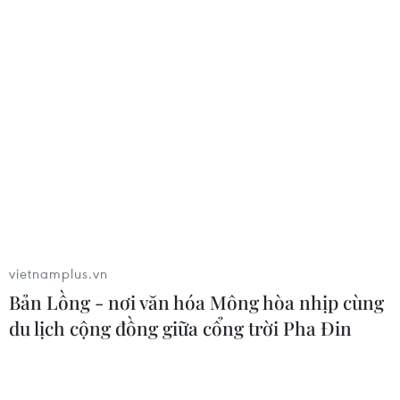
06/08/2026 08:29
Hàn Quốc tăng cường giải pháp
ngăn chặn đánh bạc trực tuyến trong
quân đội
06/08/2026 04:52
Tổng Bí thư, Chủ tịch nước Tô Lâm
sẽ thăm cấp Nhà nước tới Australia và
New Zealand
vietnamplus.vn
06/08/2026 04:30
Bản Lồng - nơi văn hóa Mông hòa nhịp cùng
du lịch cộng đồng giữa cổng trời Pha Đin
Mỹ phát tín hiệu ủng hộ ổn định
đồng won của Hàn Quốc
05/08/2026 23:26