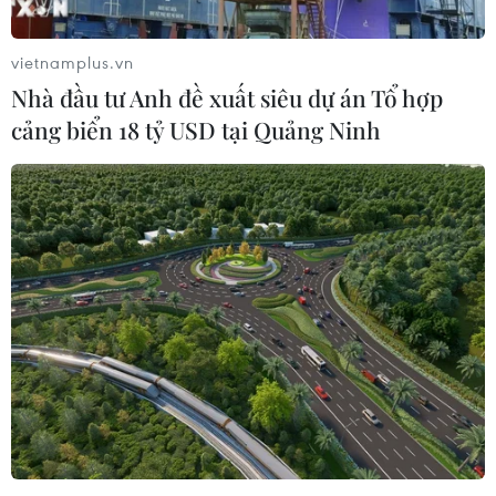
vietnamplus.vn
Nhà đầu tư Anh đề xuất siêu dự án Tổ hợp
cảng biển 18 tỷ USD tại Quảng Ninh
Đại sứ quán Hàn Quốc cảnh báo về khả
năng bị Triều Tiên tấn công
29/08/2016 04:21
Đại sứ quán Hàn Quốc tại Bắc Kinh cảnh báo công dân
ở Trung Quốc về khả năng Triều Tiên sẽ tấn công khủng
bố hay bắt cóc sau vụ đào tẩu gần đây của một nhà
ngoại giao Bình Nhưỡng.