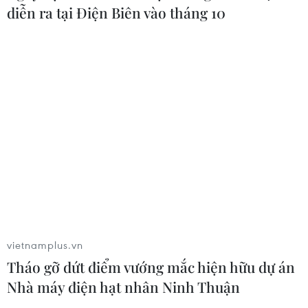
diễn ra tại Điện Biên vào tháng 10
06/08/2026 11:20
Hàn Quốc xác nhận Triều Tiên
phóng ít nhất 1 tên lửa đạn đạo tầm
ngắn
06/08/2026 09:41
Quân đội Hàn Quốc thông báo Triều
Tiên phóng vật thể chưa xác định
06/08/2026 08:31
vietnamplus.vn
Tháo gỡ dứt điểm vướng mắc hiện hữu dự án
Dấu mốc quan trọng trong quan hệ
Nhà máy điện hạt nhân Ninh Thuận
Việt Nam-Australia