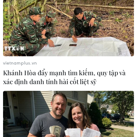
11/02/2016 23:22
Chính phủ Hàn Quốc cuối ngày 11/2 cho biết tất cả
công dân nước này làm việc tại khu công nghiệp chung
Kaesong, thuộc thành phố cùng tên nằm trên lãnh thổ
Triều Tiên, đã về nước an toàn.
vietnamplus.vn
Khánh Hòa đẩy mạnh tìm kiếm, quy tập và
xác định danh tính hài cốt liệt sỹ