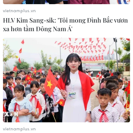
vietnamplus.vn
HLV Kim Sang-sik: 'Tôi mong Đình Bắc vươn
xa hơn tầm Đông Nam Á'
#Sữa Danlait
#Hội chợ đồ uống
#Hàng nhập khẩu
#Triển lãm SIAL
#sữa Venise Verte
Pháp
vietnamplus.vn