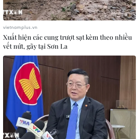
Giá vàng hướng tới tuần tăng mạnh
vietnamplus.vn
nhất kể từ tháng 1/2026
Xuất hiện các cung trượt sạt kèm theo nhiều
07/08/2026 08:14
vết nứt, gãy tại Sơn La
Hạn hán nghiêm trọng đe dọa "huyết
mạch" kinh tế châu Âu
07/08/2026 07:58
Để trái sầu riêng đáp ứng yêu cầu
xuất khẩu bền vững
07/08/2026 07:34