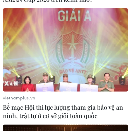
Starbucks quyết “đổi gió” với dòng đồ
uống pha chế từ trà độc đáo
20/09/2016 11:55
“Trải nghiệm trà mới mẻ của chúng tôi sẽ mang đến
những hương vị nhiều tầng lớp, được pha chế theo
cách chỉ có ở Starbucks,” đại diện Starbucks chia sẻ
trong lần "đổi gió" của thương hiệu này.
vietnamplus.vn
Bế mạc Hội thi lực lượng tham gia bảo vệ an
ninh, trật tự ở cơ sở giỏi toàn quốc