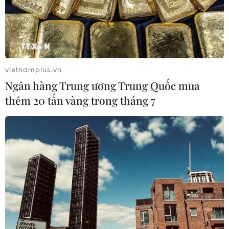
Động thái trên nằm trong chiến lược của PepsiCo nhằm
đưa ra thị trường nhiều hơn nữa các sản phẩm đồ uống
có lượng calo thấp hoặc bằng 0 và thay đổi công thức
của các sản phẩm hiện có.
vietnamplus.vn
Ngân hàng Trung ương Trung Quốc mua
thêm 20 tấn vàng trong tháng 7