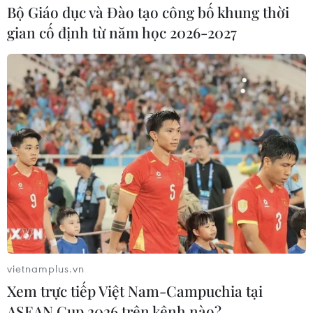
Bộ Giáo dục và Đào tạo công bố khung thời
gian cố định từ năm học 2026-2027
Theo dõi VietnamPlus
TIN LIÊN QUAN
vietnamplus.vn
Xem trực tiếp Việt Nam-Campuchia tại
ASEAN Cup 2026 trên kênh nào?