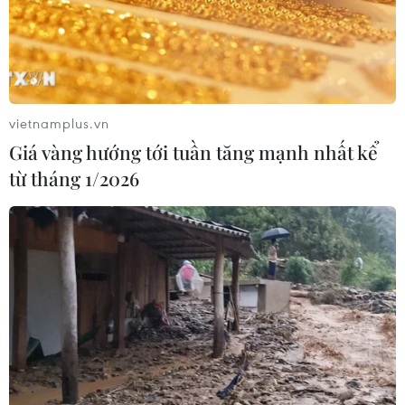
sầu riêng
07/08/2026 10:27
Giá dầu tăng trước những lo ngại về
kế hoạch mở lại Eo biển Hormuz
vietnamplus.vn
07/08/2026 08:58
Giá vàng hướng tới tuần tăng mạnh nhất kể
từ tháng 1/2026
Nhà đầu tư Anh đề xuất siêu dự án Tổ
hợp cảng biển 18 tỷ USD tại Quảng
Ninh
07/08/2026 08:33
Canh tác biển - động lực mới cho
kinh tế biển Việt Nam
07/08/2026 08:14