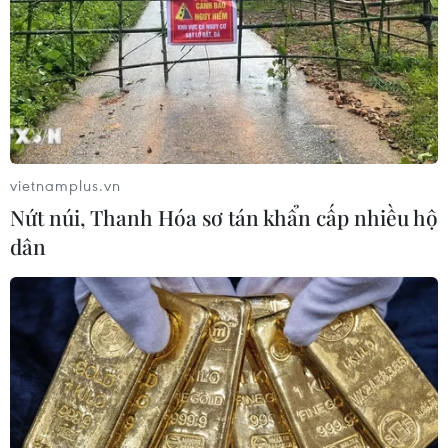
vietnamplus.vn
Nứt núi, Thanh Hóa sơ tán khẩn cấp nhiều hộ
dân
PepsiCo đặt mục tiêu mới về giảm lượng
đường trong đồ uống
17/10/2016 22:26