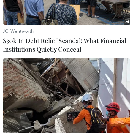
JG Wentworth
$30k In Debt Relief Scandal: What Financial
Institutions Quietly Conceal
Ông Đặng Quang Mạnh trao đổi với các đối tác Argentina.
(Ảnh: Tiến Nhất/Vietnam+)
Hội chợ thực phẩm và đồ uống SIAL đã diễn ra
từ ngày 16-20/10 tại Paris, Pháp, thu hút sự tham