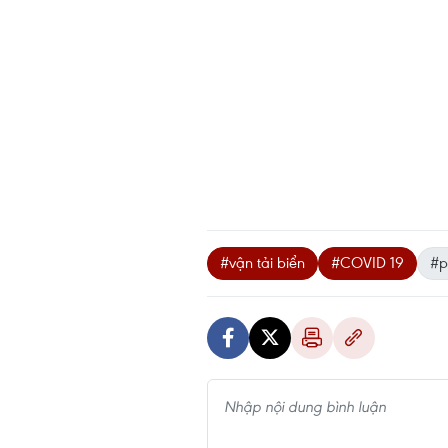
#vận tải biển
#COVID 19
#p