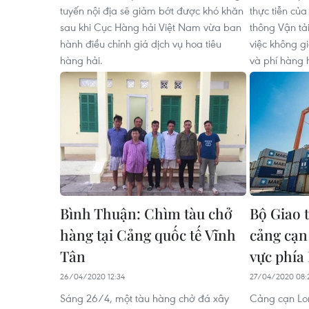
tuyến nội địa sẽ giảm bớt được khó khăn
thực tiễn củ
sau khi Cục Hàng hải Việt Nam vừa ban
thông Vận tả
hành điều chỉnh giá dịch vụ hoa tiêu
việc không g
hàng hải.
và phí hàng 
Bình Thuận: Chìm tàu chở
Bộ Giao 
hàng tại Cảng quốc tế Vĩnh
cảng cạn
Tân
vực phía
26/04/2020 12:34
27/04/2020 08:
Sáng 26/4, một tàu hàng chở đá xây
Cảng cạn Lon