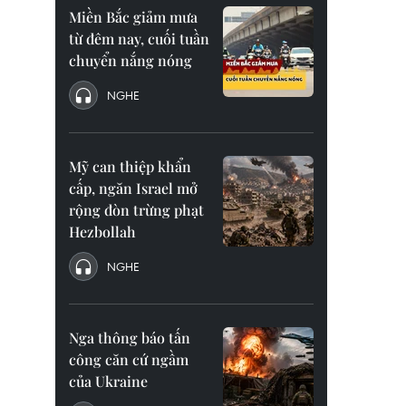
Miền Bắc giảm mưa
từ đêm nay, cuối tuần
chuyển nắng nóng
NGHE
Mỹ can thiệp khẩn
cấp, ngăn Israel mở
rộng đòn trừng phạt
Hezbollah
NGHE
Nga thông báo tấn
công căn cứ ngầm
của Ukraine