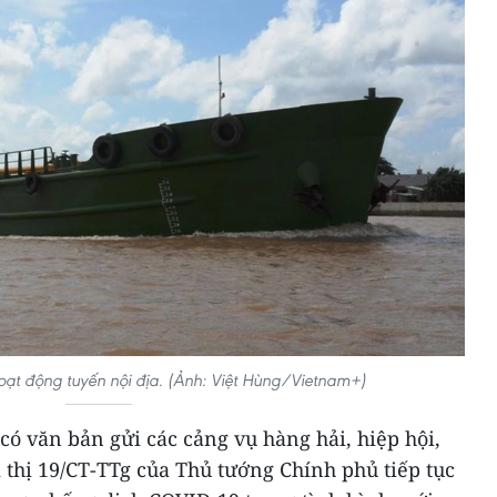
ạt động tuyến nội địa. (Ảnh: Việt Hùng/Vietnam+)
ó văn bản gửi các cảng vụ hàng hải, hiệp hội,
 thị 19/CT-TTg của Thủ tướng Chính phủ tiếp tục