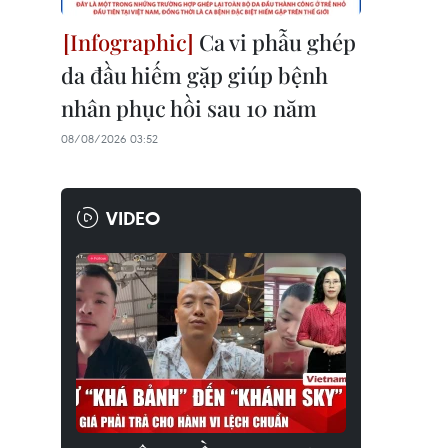
Ca vi phẫu ghép
da đầu hiếm gặp giúp bệnh
nhân phục hồi sau 10 năm
08/08/2026 03:52
VIDEO