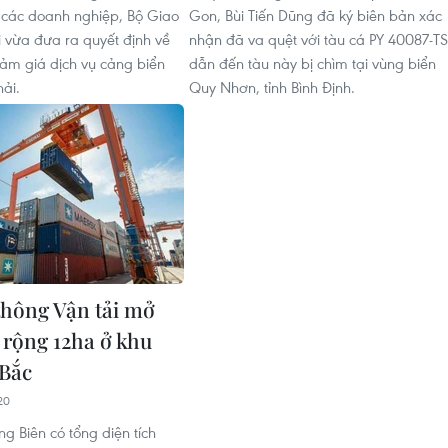
a các doanh nghiệp, Bộ Giao
Gon, Bùi Tiến Dũng đã ký biên bản xác
i vừa đưa ra quyết định về
nhận đã va quệt với tàu cá PY 40087-TS
iảm giá dịch vụ cảng biển
dẫn đến tàu này bị chìm tại vùng biển
hải.
Quy Nhơn, tỉnh Bình Định.
thông Vận tải mở
 rộng 12ha ở khu
 Bắc
20
g Biên có tổng diện tích