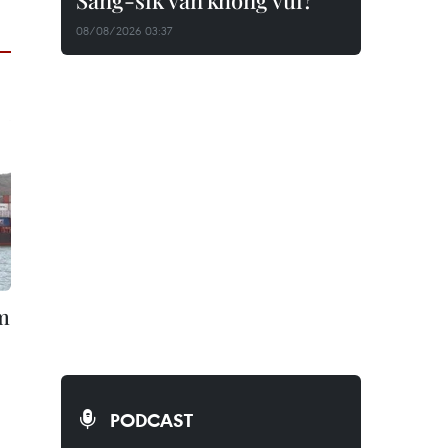
Sang-sik vẫn không vui?
08/08/2026 03:37
m
PODCAST