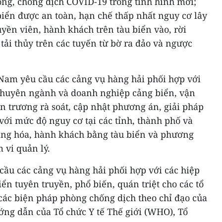
òng, chống dịch COVID-19 trong tình hình mới;
iển được an toàn, hạn chế thấp nhất nguy cơ lây
yền viên, hành khách trên tàu biển vào, rời
tải thủy trên các tuyến từ bờ ra đảo và ngược
 Nam yêu cầu các cảng vụ hàng hải phối hợp với
chuyên ngành và doanh nghiệp cảng biển, vận
ẩn trương rà soát, cập nhật phương án, giải pháp
ới mức độ nguy cơ tại các tỉnh, thành phố và
hàng hóa, hành khách bằng tàu biển và phương
 vi quản lý.
cầu các cảng vụ hàng hải phối hợp với các hiệp
ển tuyên truyền, phổ biến, quán triệt cho các tổ
các biện pháp phòng chống dịch theo chỉ đạo của
ớng dẫn của Tổ chức Y tế Thế giới (WHO), Tổ