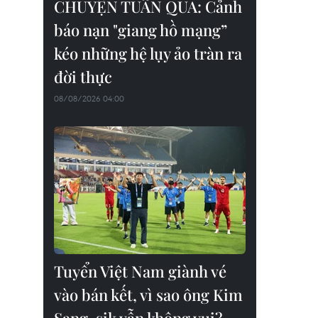
CHUYỆN TUẦN QUA: Cảnh
báo nạn "giang hồ mạng”
kéo những hệ lụy ảo tràn ra
đời thực
08/08/2026 04:00
Tuyển Việt Nam giành vé
vào bán kết, vì sao ông Kim