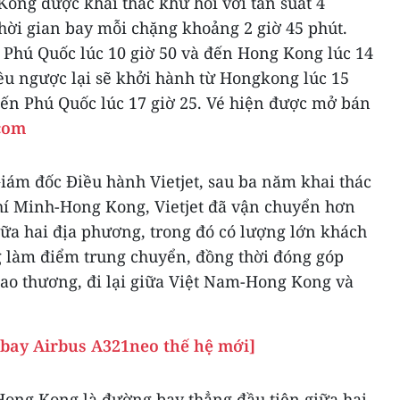
ng được khai thác khứ hồi với tần suất 4
hời gian bay mỗi chặng khoảng 2 giờ 45 phút.
 Phú Quốc lúc 10 giờ 50 và đến Hong Kong lúc 14
iều ngược lại sẽ khởi hành từ Hongkong lúc 15
đến Phú Quốc lúc 17 giờ 25. Vé hiện được mở bán
.com
ám đốc Điều hành Vietjet, sau ba năm khai thác
í Minh-Hong Kong, Vietjet đã vận chuyển hơn
iữa hai địa phương, trong đó có lượng lớn khách
 làm điểm trung chuyển, đồng thời đóng góp
giao thương, đi lại giữa Việt Nam-Hong Kong và
 bay Airbus A321neo thế hệ mới]
ong Kong là đường bay thẳng đầu tiên giữa hai