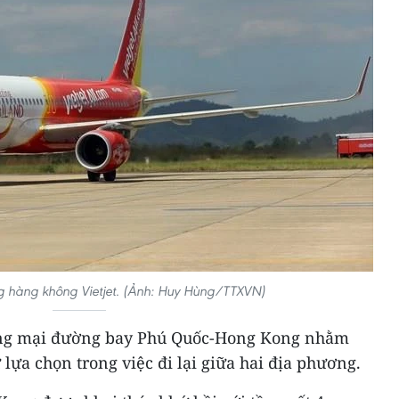
 hàng không Vietjet. (Ảnh: Huy Hùng/TTXVN)
ương mại đường bay Phú Quốc-Hong Kong nhằm
lựa chọn trong việc đi lại giữa hai địa phương.