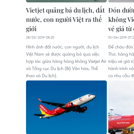
Vietjet quảng bá du lịch, đất
Đón đườn
nước, con người Việt ra thế
không Vie
giới
vé giá từ
28/03/2019 08:20
01/04/2019 07:
Hình ảnh đất nước, con người, du lịch
Để chào đón
Việt Nam sẽ được quảng bá qua việc
Thơ, hãng hàn
hợp tác giữa hãng hàng không Vietjet Air
triệu vé giá 
và Tổng cục Du lịch (Bộ Văn hóa, Thể
hành trình n
thao và Du lịch).
co nhu cầu đi 