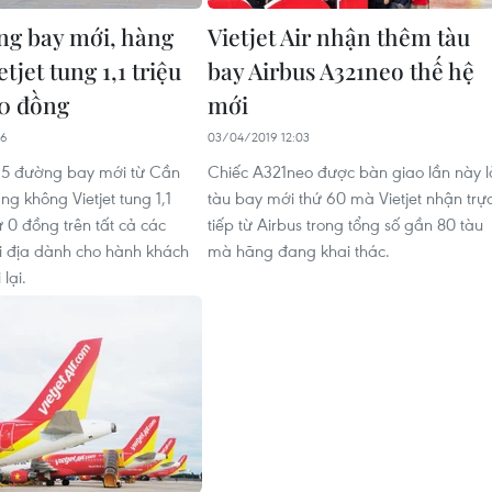
g bay mới, hàng
Vietjet Air nhận thêm tàu
tjet tung 1,1 triệu
bay Airbus A321neo thế hệ
 0 đồng
mới
26
03/04/2019 12:03
 5 đường bay mới từ Cần
Chiếc A321neo được bàn giao lần này l
g không Vietjet tung 1,1
tàu bay mới thứ 60 mà Vietjet nhận trự
từ 0 đồng trên tất cả các
tiếp từ Airbus trong tổng số gần 80 tàu
ội địa dành cho hành khách
mà hãng đang khai thác.
lại.