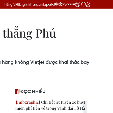
Tiếng Việt
English
Français
Español
中文
Русский
 thẳng Phú
 hàng không Vietjet được khai thác bay
ĐỌC NHIỀU
Chi tiết 45 tuyến xe buýt
miễn phí tiền vé trong Vành đai 1 ở Hà