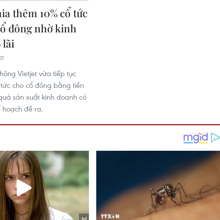
hia thêm 10% cổ tức
cổ đông nhờ kinh
 lãi
01
ông Vietjet vừa tiếp tục
 tức cho cổ đông bằng tiền
quả sản xuất kinh doanh có
ế hoạch đề ra.