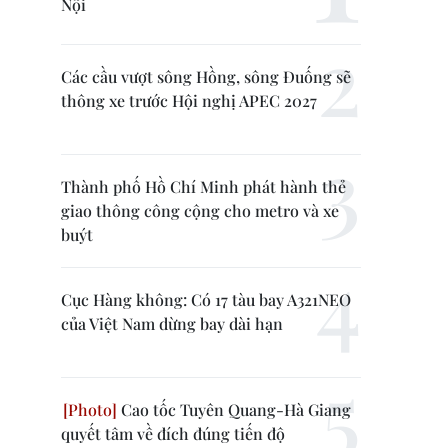
Nội
Các cầu vượt sông Hồng, sông Đuống sẽ
thông xe trước Hội nghị APEC 2027
Thành phố Hồ Chí Minh phát hành thẻ
giao thông công cộng cho metro và xe
buýt
Cục Hàng không: Có 17 tàu bay A321NEO
của Việt Nam dừng bay dài hạn
Cao tốc Tuyên Quang-Hà Giang
quyết tâm về đích đúng tiến độ