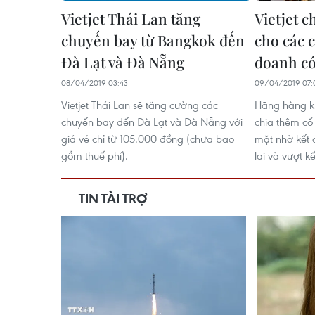
Vietjet Thái Lan tăng
Vietjet c
chuyến bay từ Bangkok đến
cho các 
Đà Lạt và Đà Nẵng
doanh có
08/04/2019 03:43
09/04/2019 07:
Vietjet Thái Lan sẽ tăng cường các
Hãng hàng kh
chuyến bay đến Đà Lạt và Đà Nẵng với
chia thêm cổ
giá vé chỉ từ 105.000 đồng (chưa bao
mặt nhờ kết 
gồm thuế phí).
lãi và vượt k