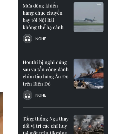
Mưa dông khiến
hàng chục chuyến
bay tới Nội Bài
không thể hạ cánh
NGHE
Houthi bị nghi đứng
sau vụ tấn công đánh
chìm tàu hàng Ấn Độ
trên Biển Đỏ
NGHE
Tổng thống Nga thay
đổi vị trí các chỉ huy
tại mặt trận Ukraine