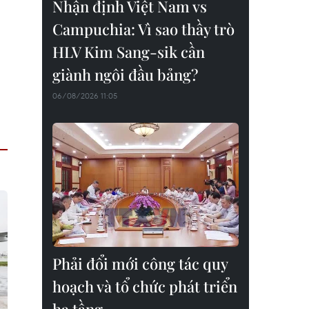
Nhận định Việt Nam vs
Campuchia: Vì sao thầy trò
HLV Kim Sang-sik cần
giành ngôi đầu bảng?
06/08/2026 11:05
Phải đổi mới công tác quy
hoạch và tổ chức phát triển