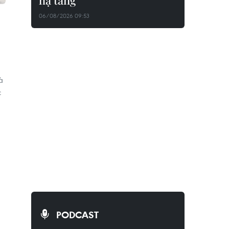
hạ tầng
06/08/2026 09:53
à
c
PODCAST