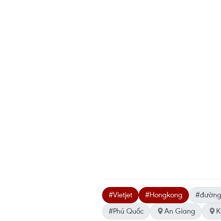
#Vietjet
#Hongkong
#đường
#Phú Quốc
An Giang
K