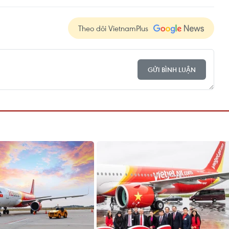
Theo dõi VietnamPlus
GỬI BÌNH LUẬN