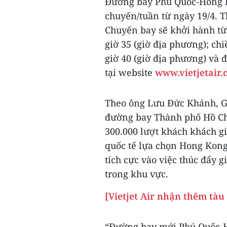
Đường bay Phú Quốc-Hong Ko
chuyến/tuần từ ngày 19/4. T
Chuyến bay sẽ khởi hành từ
giờ 35 (giờ địa phương); ch
giờ 40 (giờ địa phương) và 
tại website
www.vietjetair
Theo ông Lưu Đức Khánh, Gi
đường bay Thành phố Hồ Ch
300.000 lượt khách khách g
quốc tế lựa chọn Hong Kong
tích cực vào việc thúc đẩy 
trong khu vực.
[Vietjet Air nhận thêm tàu
“Đường bay mới Phú Quốc-H