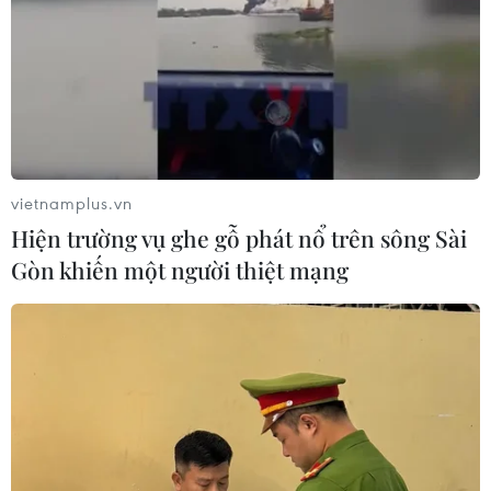
đầu tiên bán iPhone 17 trên thế giới
09/09/2025 22:49
Năm nay, Apple tiếp tục tạo bất ngờ khi chính thức cập
nhật lịch đặt hàng và bán ra iPhone 17 Series tại Việt
Nam theo lộ trình đặt trước từ ngày 12/9 và bán ra từ
ngày 19/9/2025.
vietnamplus.vn
Hiện trường vụ ghe gỗ phát nổ trên sông Sài
Gòn khiến một người thiệt mạng