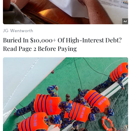
JG Wentworth
Buried In $10,000+ Of High-Interest Debt?
Read Page 2 Before Paying
Ảnh minh hoạ. (Ảnh: Di Động Việt)
Vào lúc 0 giờ ngày 10/9 (theo giờ Việt Nam),
Apple chính thức giới thiệu iPhone 17 series
cùng nhiều sản phẩm mới như Apple Watch
Series 11, Apple Watch Ultra 3, Apple Watch SE