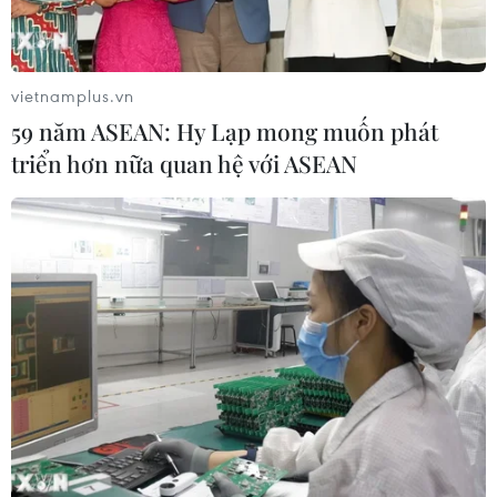
vietnamplus.vn
59 năm ASEAN: Hy Lạp mong muốn phát
triển hơn nữa quan hệ với ASEAN