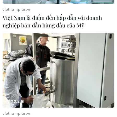
vietnamplus.vn
Việt Nam là điểm đến hấp dẫn với doanh
nghiệp bán dẫn hàng đầu của Mỹ
#giá bán iPhone 17 Việt Nam
#đặt cọc iPhone 17
#mở bán iPhone 17 Việt Nam
#đăng ký nhận thông tin iPhone 17
#các đại lý Apple chính hãng Việt Nam
vietnamplus.vn
#các chính sách ưu đãi iPhone 17