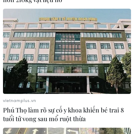
vietnamplus.vn
Phú Thọ làm rõ sự cố y khoa khiến bé trai 8
tuổi tử vong sau mổ ruột thừa