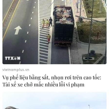
TIN CÙNG CHUYÊN MỤC
EU triển khai mạng vệ tinh riêng,
củng cố chủ quyền số
08/08/2026 04:15
Trung Quốc: E-Town Bắc Kinh
hướng tới trở thành trung tâm AI
toàn cầu năm 2030
08/08/2026 02:11
vietnamplus.vn
Vụ phế liệu bằng sắt, nhọn rơi trên cao tốc:
Việt Nam vượt xa mức trung bình
Tài xế xe chở mắc nhiều lỗi vi phạm
toàn cầu về ứng dụng AI trong công
việc
07/08/2026 23:38