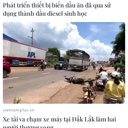
Phát triển thiết bị biến dầu ăn đã qua sử
#cấu hình iPhone 17 mới nhất
dụng thành dầu diesel sinh học
#các phiên bản iPhone 17 Pro Max
#công nghệ Wi-Fi 7 trên iPhone 17
#thị trường điện thoại Việt Nam 2025
Theo dõi VietnamPlus
vietnamplus.vn
TIN LIÊN QUAN
Xe tải va chạm xe máy tại Đắk Lắk làm hai
người thương vong