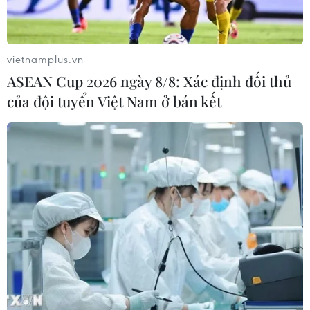
lượng khách hàng năm nay có thể tăng mạnh,"
một chuyên gia cho biết./.
vietnamplus.vn
Loạt sản phẩm mới được
ASEAN Cup 2026 ngày 8/8: Xác định đối thủ
của đội tuyển Việt Nam ở bán kết
ra mắt của Apple: iPhone
17 Air là điểm nhấn
Apple đã giới thiệu thế hệ iPhone
17 Series với những thay đổi lớn về
ngoại hình, camera, pin cũng như
giá bán. Đồng thời hàng loạt sản
phẩm như Apple Watch, AirPods
Pro thế hệ mới cũng được ra mắt.
(Vietnam+)