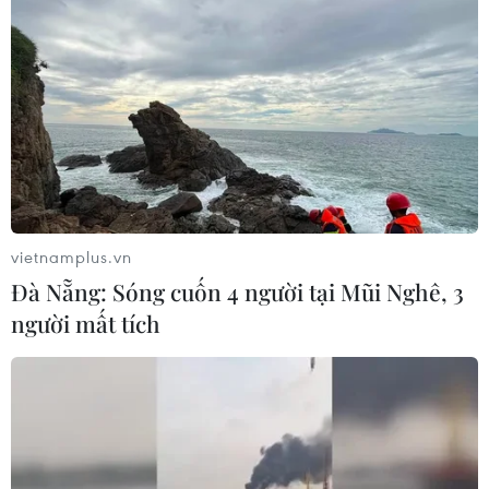
dòng iPhone Air với độ mỏng nhất từ trước đến nay của
hãng cũng như trọng lượng siêu nhẹ.
vietnamplus.vn
Đà Nẵng: Sóng cuốn 4 người tại Mũi Nghê, 3
người mất tích
Việt Nam là một trong những quốc gia