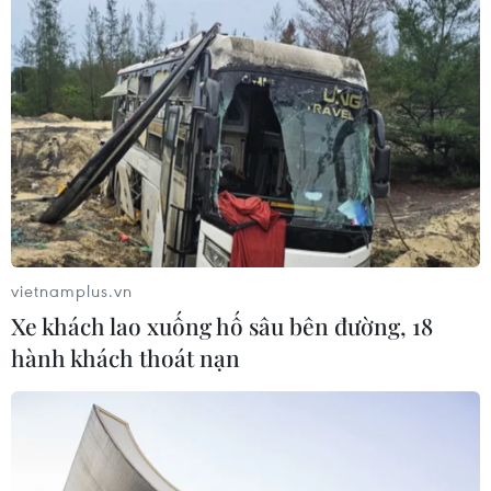
Công nghệ Robot Da Vinci
nâng cao năng lực phẫu thuật
chuyên sâu tại Bệnh viện K
06/08/2026 02:13
Chọn đúng đầu tàu: Danh mục
doanh nghiệp nhà nước mạnh và bài
toán giao nhiệm vụ
vietnamplus.vn
06/08/2026 00:56
Xe khách lao xuống hố sâu bên đường, 18
hành khách thoát nạn
Xem thêm