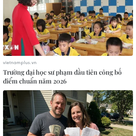
Bayern dưới tay Flick nhanh chóng tìm thấy
nhau và trở thành một tập thể mặc dù ông có
những thay đổi đáng kể về mặt nhân sự.
vietnamplus.vn
Trường đại học sư phạm đầu tiên công bố
điểm chuẩn năm 2026
Rummenigge-Salihamidzic cần gì phải tìm ai nữa khi mà họ
đang có trong tay Flick. (Nguồn: BFW)