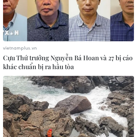
vietnamplus.vn
Cựu Thứ trưởng Nguyễn Bá Hoan và 27 bị cáo
khác chuẩn bị ra hầu tòa
Pochettino sẽ đi về đâu sau khi rời khỏi
Tottenham Hotspur?
20/11/2019 09:23
Sau khi Tottenham Hotspur bất ngờ đưa ra quyết định
"trảm tướng" đối với Mauricio Pochettino, ngay lập tức