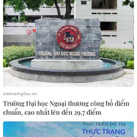
Bayern Munich thắng hủy diệt 4-0 trước
Borussia Dortmund
09/11/2019 23:57
Robert Lewandowski tiếp tục thăng hoa để giúp Bayern
Munich giành chiến thắng hủy diệt 4-0 trước Borussia
Dortmund ở trận kinh điển Đức.
vietnamplus.vn
Trường Đại học Ngoại thương công bố điểm
chuẩn, cao nhất lên đến 29,7 điểm