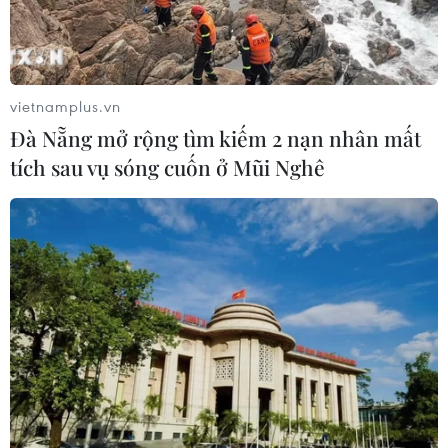
đã có nhiều lời đồn đoán về điểm dừng chân tiếp theo
của chiến lược gia người Argentina.
vietnamplus.vn
Đà Nẵng mở rộng tìm kiếm 2 nạn nhân mất
tích sau vụ sóng cuốn ở Mũi Nghê