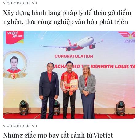
vietnamplus.vn
Lịch thi đấu ASEAN Cup 2026 ngày
Xây dựng hành lang pháp lý để tháo gỡ điểm
7/8: Việt Nam hướng đến ngôi đầu
nghẽn, đưa công nghiệp văn hóa phát triển
07/08/2026 00:07
Công Phượng gặp thử thách lớn
trong ngày tái xuất V-League 2026/27
06/08/2026 11:49
Nhận định Việt Nam vs
Campuchia: Vì sao thầy trò HLV Kim
Sang-sik cần giành ngôi đầu bảng?
06/08/2026 11:05
vietnamplus.vn
Những giấc mơ bay cất cánh từ Vietjet