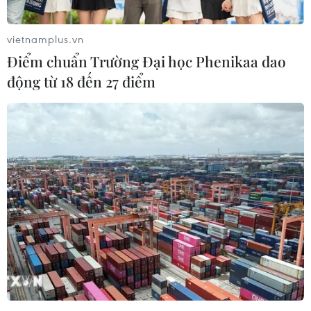
vietnamplus.vn
Điểm chuẩn Trường Đại học Phenikaa dao
động từ 18 đến 27 điểm
#Bayern Munich
#Hansi Flick
#Huấn luyện viên trưởng
#Mauricio Pochettino
#Erik ten Hag
Đức
Theo dõi VietnamPlus