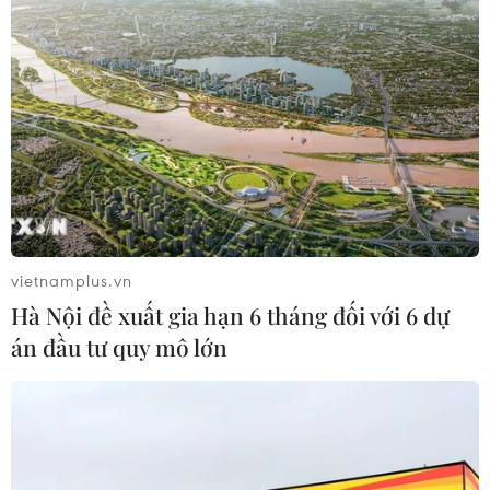
vietnamplus.vn
Hà Nội đề xuất gia hạn 6 tháng đối với 6 dự
án đầu tư quy mô lớn
TIN CÙNG CHUYÊN MỤC
Truyền thông Hàn Quốc đánh giá
cao đội tuyển Việt Nam với chuỗi 22
trận bất bại