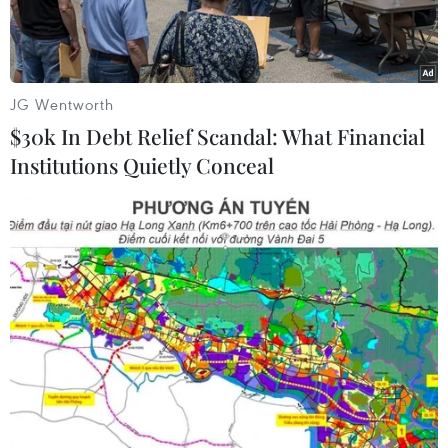
thành huấn luyện viên chính thức?
JG Wentworth
$30k In Debt Relief Scandal: What Financial
Institutions Quietly Conceal
Hansi Flick xứng đáng được trao cơ hội. (Nguồn: Sky)
Bayern Munich đang thi đấu thăng hoa dưới
thời huấn luyện viên tạm quyền Hansi Flick -
thắng cả 4 trận, ghi được 16 bàn và Manuel
Neuer không một lần phải vào lưới nhặt bóng.