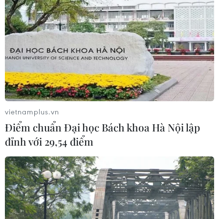
thưởng 2 tỷ đồng sau thắng lợi trước
Indonesia
04/08/2026 04:16
Tuyển thủ Indonesia cúi đầu thành
khẩn xin lỗi người hâm mộ xứ vạn
đảo
04/08/2026 03:17
vietnamplus.vn
Điểm chuẩn Đại học Bách khoa Hà Nội lập
ASEAN Cup 2026: "Chìa khóa" giúp
đỉnh với 29,54 điểm
tuyển Việt Nam quật ngã Indonesia
04/08/2026 03:05
ASEAN Cup 2026: Đội tuyển Việt
Nam tạo "cơn địa chấn" trên truyền