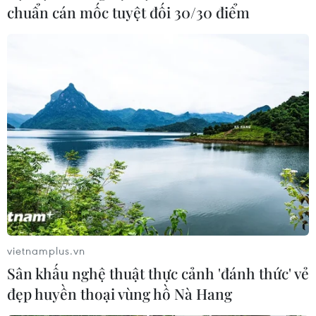
chuẩn cán mốc tuyệt đối 30/30 điểm
Lothar Matthäus nói gì về Bayern,
Dortmund và trận cầu kinh điển Đức?
09/11/2019 01:06
Trước cuộc chạm trán giữa Bayern và Dortmund, Lothar
Matthäus đã đưa ra những nhận định về hai đội bóng
cũng như trận cầu kinh điển của nước Đức.
vietnamplus.vn
Sân khấu nghệ thuật thực cảnh 'đánh thức' vẻ
đẹp huyền thoại vùng hồ Nà Hang