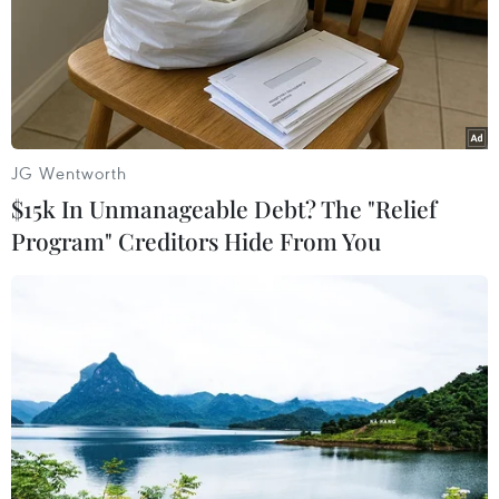
07/08/2026 14:52
Kinh tế Mỹ bất ngờ mất 23.000 việc
làm trong tháng 7
JG Wentworth
07/08/2026 13:57
$15k In Unmanageable Debt? The "Relief
Program" Creditors Hide From You
Tổng thống Mỹ Donald Trump nói
còn quá sớm để bàn về người kế
nhiệm
07/08/2026 06:29
Meta bồi thường gần 600 triệu USD
vì gây tổn hại sức khỏe tâm thần trẻ