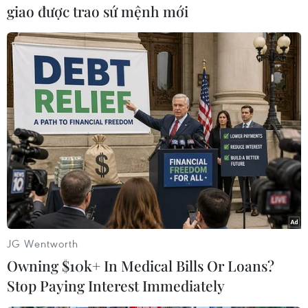
giao được trao sứ mệnh mới
#Hội nghị Mỹ Latinh-Iberia
#Tuyên bố chung
#Vai trò Nhà nước
#Suy thoái kinh tế
Mỹ
JG Wentworth
Owning $10k+ In Medical Bills Or Loans?
Theo dõi VietnamPlus
Stop Paying Interest Immediately