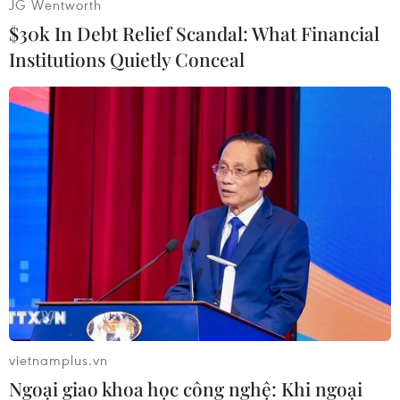
JG Wentworth
Ban Nha.
$30k In Debt Relief Scandal: What Financial
Institutions Quietly Conceal
Được coi là một trongnhững diễn đàn quan
trọng trong quan hệ giữa Mỹ Latinh và châu Âu,
Hộinghị thượng đỉnh Mỹ Latinh-Iberia được
thành lập năm 1991 và hiện có22 nước thành
viên chính thức. Từ năm 2009, Philippines và
Guinea Xích đạocũng tham dự với tư cách đối
tác, trong khi Timor Leste, Haiti,
Belize,Morocco, Bỉ và Italy cũng đang đề nghị
được tham gia cuộc gặp cấp caonày./.
(TTXVN/Vietnam+)
vietnamplus.vn
Ngoại giao khoa học công nghệ: Khi ngoại