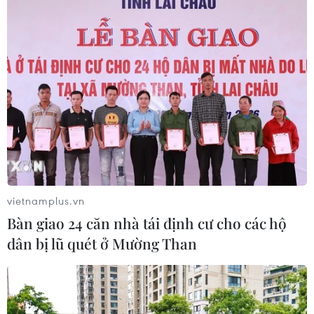
Xem thêm
CƠ QUAN CHỦ QUẢN: THÔNG TẤN XÃ VIỆT NAM
Tổng Biên tập: TRẦN TIẾN DUẨN
Phó Tổng Biên tập: NGUYỄN THỊ TÁM, KHÚC THANH
THỦY
vietnamplus.vn
Bàn giao 24 căn nhà tái định cư cho các hộ
Sở hữu trí tuệ
Quy định sử dụng
dân bị lũ quét ở Mường Than
RSS
Hỗ trợ
Ngôn ngữ
TTXVN