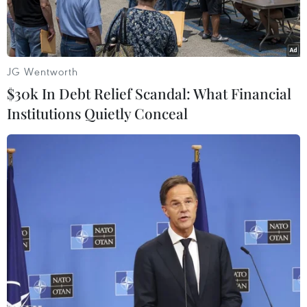
hồi sản xuất.
JG Wentworth
$30k In Debt Relief Scandal: What Financial
Institutions Quietly Conceal
Công đoàn cơ sở hỗ trợ người dân di chuyển gia súc trong đợt
lũ do ảnh hưởng bão số 3 tại huyện Phúc Thọ, Hà Nội. (Ảnh:
TTXVN phát)