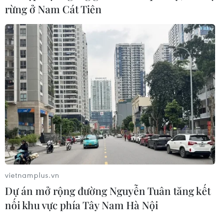
rừng ở Nam Cát Tiên
TIN CÙNG CHUYÊN MỤC
Việt Nam tiếp tục là thị trường trọng
điểm của doanh nghiệp thực phẩm
Ba Lan
06/08/2026 14:03
Lâm Đồng vào cao điểm vụ cá Nam,
vietnamplus.vn
ngư dân phấn khởi vươn khơi
Dự án mở rộng đường Nguyễn Tuân tăng kết
06/08/2026 09:06
nối khu vực phía Tây Nam Hà Nội