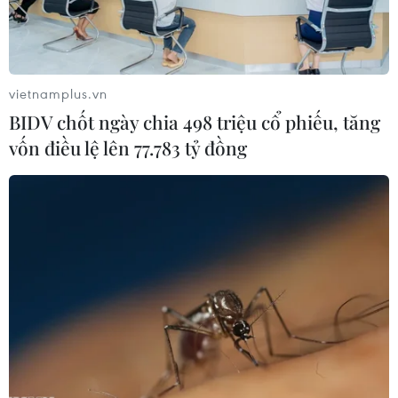
vietnamplus.vn
BIDV chốt ngày chia 498 triệu cổ phiếu, tăng
vốn điều lệ lên 77.783 tỷ đồng
#Bão số 3
#Thiệt hại do bão lũ
#Khôi phục đàn gia súc
#gia cầm
#Hộ chăn nuôi
#Khôi phục sản xuất
#Tiêu độc khử trùng
Theo dõi VietnamPlus