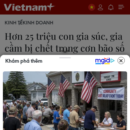
KINH TẾ
KINH DOANH
Hơn 25 triệu con gia súc, gia
cầm bị chết trong cơn bão số
3
Khám phá thêm
Ngọc Trần
19/09/2024 13:02
Để giải quyết nguồn cung thực phẩm từ nay đến
cuối năm, Bộ NN&PTNT sẽ chỉ đạo các doanh
nghiệp, hiệp hội ngành hàng vào cuộc để hỗ trợ
người dân con giống, thức ăn, vật tư… sớm phục