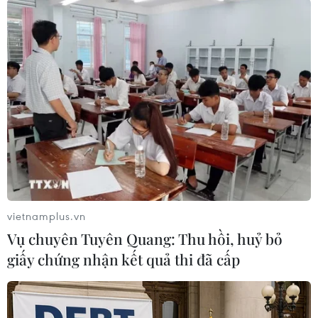
chỉ đạo các cơ quan chuyên môn của địa
phương hướng dẫn, kiểm tra việc thực hiện các
hoạt động chủ động khắc phục, khôi phục chăn
nuôi sau cơn bão số 3 (Công văn số 6671/BNN-
CN ngày 09/9/2025 của Bộ Nông nghiệp và Phát
triển nông thôn).
vietnamplus.vn
Vụ chuyên Tuyên Quang: Thu hồi, huỷ bỏ
giấy chứng nhận kết quả thi đã cấp