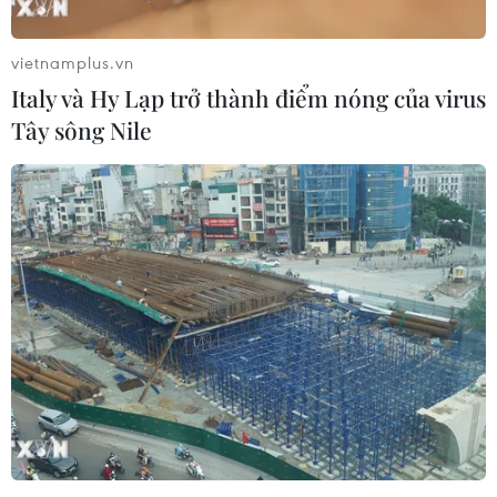
Thiên tai bão lũ
vietnamplus.vn
Mưa lớn gây ngập lụt, chia cắt nhiều khu vực ở
Italy và Hy Lạp trở thành điểm nóng của virus
Nghệ An
Tây sông Nile
Tuyên Quang khẩn trương khắc phục sạt lở trên
các tuyến giao thông
Cảnh báo mưa cường độ lớn trên 100mm tại
Bắc Bộ, Thanh Hóa và Nghệ An
Mưa lớn kéo dài gây nhiều thiệt hại về nhà ở,
giao thông tại tỉnh Sơn La
Cảnh báo lũ quét, sạt lở đất ở 8 tỉnh khu vực
Bắc Bộ và Thanh Hóa