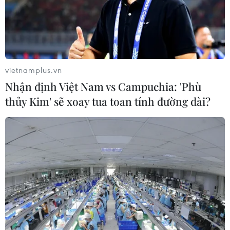
doanh thu quý kỷ lục
06/08/2026 03:33
Làm giàu từ cây na ở vùng cao tại
vietnamplus.vn
Ninh Bình
Nhận định Việt Nam vs Campuchia: 'Phù
06/08/2026 02:50
thủy Kim' sẽ xoay tua toan tính đường dài?
Mỹ chuẩn bị áp thuế 15% nguyên liệu
then chốt sản xuất pin mặt trời
06/08/2026 02:12
Giá vàng trong nước tiếp tục tăng,
SJC lên ngưỡng 143,3 triệu đồng mỗi