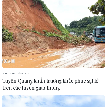
"Cấp bách khôi phục sản xuất, đảm bảo đủ
thực phẩm cho cuối năm"
17/09/2024 02:37
Bộ Nông nghiệp và Phát triển Nông thôn đề nghị với
Chính phủ sẽ có một nghị quyết chuyên đề về hỗ trợ
phục hồi sản xuất sau cơn bão số 3.
vietnamplus.vn
Tuyên Quang khẩn trương khắc phục sạt lở
trên các tuyến giao thông