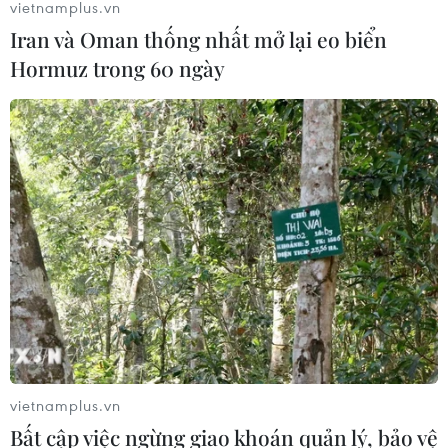
vietnamplus.vn
Iran và Oman thống nhất mở lại eo biển
Hormuz trong 60 ngày
vietnamplus.vn
Bất cập việc ngừng giao khoán quản lý, bảo vệ