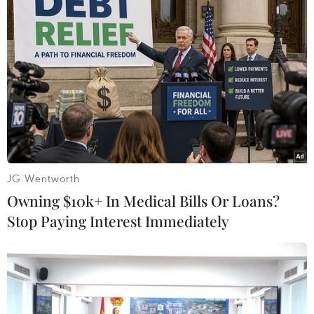
Chăm sóc đàn lợn giống ở tại huyện Ba Vì, Hà Nội. (Ảnh: Vũ
Sinh/TTXVN)
Bộ Nông nghiệp và Phát triển nông thôn mong
muốn các các cơ quan, đơn vị, các tổ chức
chung tay hỗ trợ người dân, cơ sở sản xuất chăn
nuôi tiền mặt, thực phẩm, con giống, thức ăn
chăn nuôi, vật tư chăn nuôi, thuốc thú y, hóa
chất khử trùng chuồng trại, chế phẩm xử lý môi
JG Wentworth
trường chăn nuôi và các vật tư khác để khắc
Owning $10k+ In Medical Bills Or Loans?
phục thiệt hại, sớm khôi phục sản xuất.
Stop Paying Interest Immediately
Để giải quyết nguồn cung thực phẩm từ nay đến
cuối năm, đặc biệt vào dịp trước, trong và sau
Tết Nguyên đán, Bộ Nông nghiệp và Phát triển
nông thôn sẽ chỉ đạo các doanh nghiệp, hiệp hội