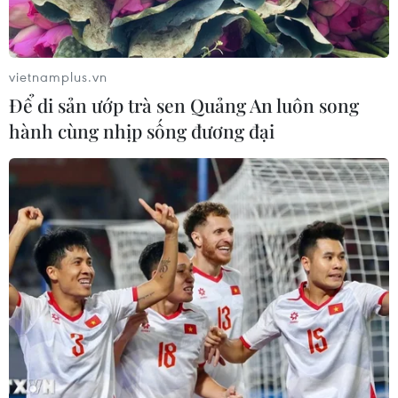
Lâm Đồng vào cao điểm vụ cá Nam,
ngư dân phấn khởi vươn khơi
06/08/2026 09:06
vietnamplus.vn
Để di sản ướp trà sen Quảng An luôn song
hành cùng nhịp sống đương đại
Xem thêm
CƠ QUAN CHỦ QUẢN: THÔNG TẤN XÃ VIỆT NAM
Tổng Biên tập: TRẦN TIẾN DUẨN
Phó Tổng Biên tập: NGUYỄN THỊ TÁM, KHÚC THANH
THỦY