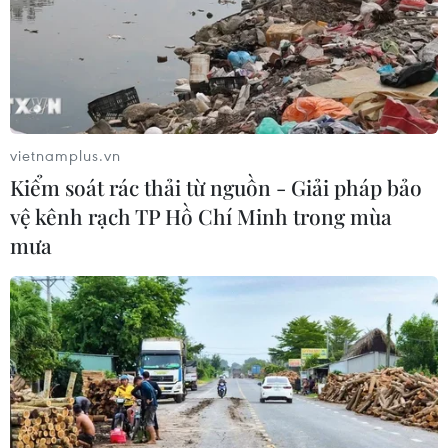
#VCCI
#Bộ Tài chính
Anh
Theo dõi VietnamPlus
vietnamplus.vn
Kiểm soát rác thải từ nguồn - Giải pháp bảo
vệ kênh rạch TP Hồ Chí Minh trong mùa
mưa
TIN CÙNG CHUYÊN MỤC
BSR phối trộn thành công dầu Diesel
sinh học B5 và B10
07/08/2026 05:02