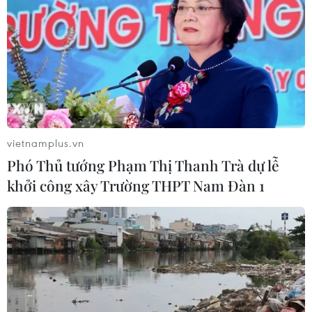
Trong đó, không ít ý kiến từ phía doanh nghiệp
được ông Tuấn đề nghị gửi thẳng văn bản lên
Bộ Tài chính để ông trực tiếp giải quyết trong
thời gian đầu tháng 11./.
vietnamplus.vn
Phó Thủ tướng Phạm Thị Thanh Trà dự lễ
khởi công xây Trường THPT Nam Đàn 1
#thuế
#thủ tục hải quan
#Hải Phòng
#Cục Thuế