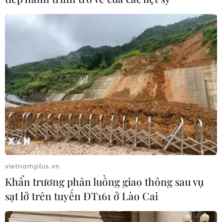
07/08/2026 00:31
Mexico triển khai hàng nghìn binh sỹ
bảo vệ các vùng trồng bơ trọng điểm
07/08/2026 00:09
Mỹ: Lãi suất thế chấp tăng lên mức
cao nhất kể từ tháng Bảy năm ngoái
07/08/2026 00:05
vietnamplus.vn
Khẩn trương phân luồng giao thông sau vụ
Chứng khoán Mỹ rời đỉnh khi giá
sạt lở trên tuyến ĐT161 ở Lào Cai
năng lượng leo thang
06/08/2026 23:58