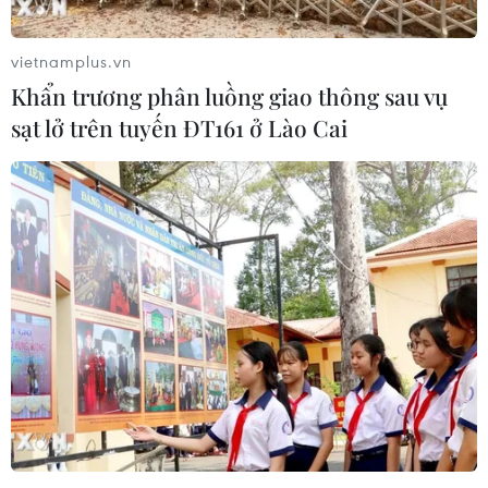
là khách Hàn Quốc, Pháp, Mỹ.
vietnamplus.vn
Khẩn trương phân luồng giao thông sau vụ
sạt lở trên tuyến ĐT161 ở Lào Cai
Dàn xe cổ Volkswagen diễu hành mừng
Festival Huế lần thứ X