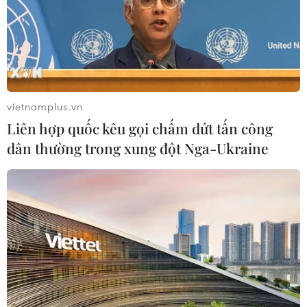
#Cầu Trường Tiền
#Sông Hương
#Festival Huế
#Đèn Led
#Studio Due-Italy
#Festival Nghề truyền thống Huế
#Hệ thống chiếu sáng nghệ thuật
TP. Huế
vietnamplus.vn
Liên hợp quốc kêu gọi chấm dứt tấn công
dân thường trong xung đột Nga-Ukraine
Theo dõi VietnamPlus
TIN LIÊN QUAN