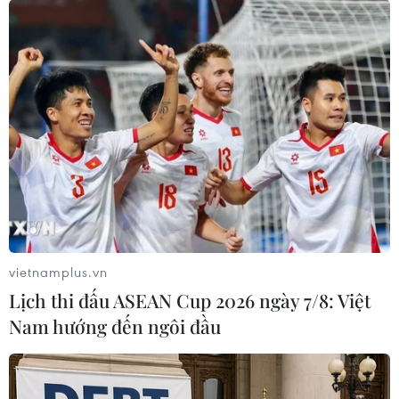
Huế đưa vào sử dụng tuyến đường đi bộ
dọc sông Hương từ 15/9
22/08/2018 10:25
Tuyến đường đi bộ phía Nam sông Hương, thành phố
Huế, có mặt sàn rộng 4m, dài 400m, được lát bằng gỗ
lim sẽ được đưa vào sử dụng từ 15/9.
vietnamplus.vn
Lịch thi đấu ASEAN Cup 2026 ngày 7/8: Việt
Nam hướng đến ngôi đầu