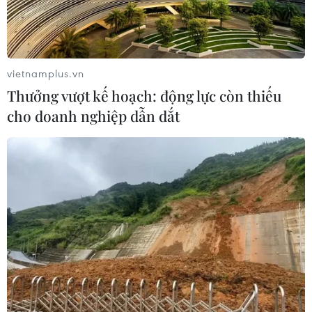
vietnamplus.vn
Thưởng vượt kế hoạch: động lực còn thiếu
cho doanh nghiệp dẫn dắt
Khách du lịch đến Huế và du lịch biển
tăng cao dịp 30/4 và 1/5
02/05/2017 13:15
Dịp 30/4 và 1/5, Huế đã đón 280.000 lượt khách đến
tham quan, du lịch; trong đó có 68.000 lượt khách nước
ngoài, tăng 25% so với cùng kỳ năm ngoái, chủ yếu vẫn