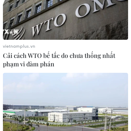
Đà Nẵng lần đầu đăng cai chung kết
Hoa hậu Di sản toàn cầu 2026
05/08/2026 11:01
vietnamplus.vn
Hà Nội nằm trong
Cải cách WTO bế tắc do chưa thống nhất
nhóm 10 thành phố hàng đầu thế
phạm vi đàm phán
giới về ẩm thực đường phố
05/08/2026 03:11
Nét quê mộc mạc ở chợ
phường Vị Thanh giữa lòng thành
phố Cần Thơ
05/08/2026 02:00