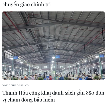
chuyển giao chính trị
Hàn Quốc dẫn đầu về thị trường khách
nước ngoài đến Huế
04/07/2018 01:00
Trong sáu tháng đầu năm 2018, tỉnh Thừa Thiên-Huế
đón 2,38 triệu lượt khách du lịch, tăng 36,36%, trong đó
có 1,01 triệu lượt khách nước ngoài, tăng 65,98%.
vietnamplus.vn
Thanh Hóa công khai danh sách gần 880 đơn
vị chậm đóng bảo hiểm