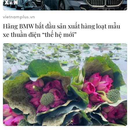
vietnamplus.vn
Hãng BMW bắt đầu sản xuất hàng loạt mẫu
xe thuần điện “thế hệ mới”