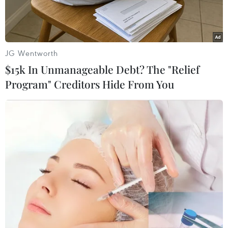
tới).
JG Wentworth
$15k In Unmanageable Debt? The "Relief
Program" Creditors Hide From You
Cầu Trường Tiền lung linh về đêm dưới hiệu ứng chiếu sáng từ
hệ thống đèn Led mới. (Ảnh: Hồ Cầu/TTXVN)
Ông Nguyễn Văn Thành, Chủ tịch Ủy ban Nhân
dân thành phố Huế cho biết, từ ngày 21/4 tới,
thành phố Huế đưa hệ thống chiếu sáng nghệ