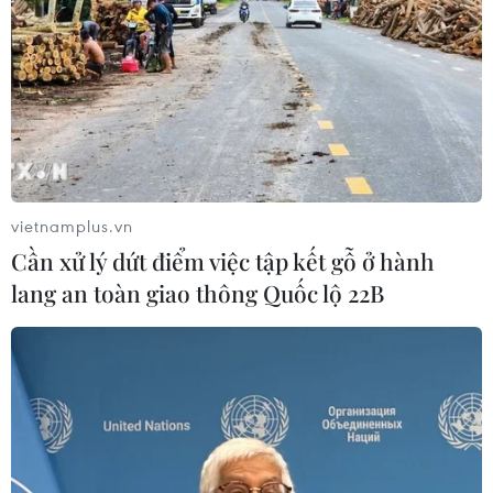
chữ "Cầu Tràng Tiền" thay cho "cầu Trường
Tiền" gây nhiều tranh luận về sự thiếu thống
nhất và tên gọi cây cầu.../.
(TTXVN/Vietnam+)
vietnamplus.vn
Cần xử lý dứt điểm việc tập kết gỗ ở hành
lang an toàn giao thông Quốc lộ 22B