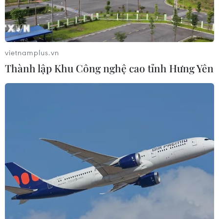
Điểm hẹn ngắm băng trôi và cá voi ở
Canada
05/08/2026 01:08
vietnamplus.vn
Thành lập Khu Công nghệ cao tỉnh Hưng Yên
Lễ hội Văn hóa, Du lịch Mường Lò
năm 2026 sẽ diễn ra từ ngày 25/9 đến
2/10
04/08/2026 14:37
Ninh Bình được đề cử hạng mục
Điểm đến mới nổi hàng đầu châu Á
2026
04/08/2026 09:14