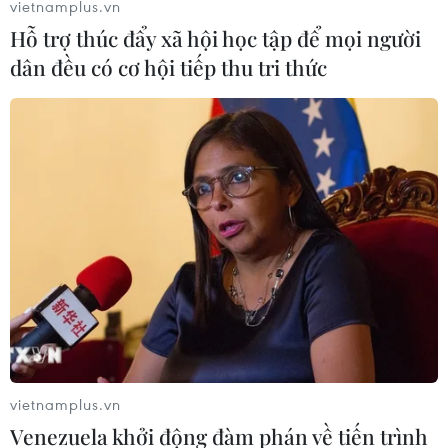
vietnamplus.vn
27/04/2018 14:29
Hỗ trợ thúc đẩy xã hội học tập để mọi người
Sáng 27/4, Sở Du lịch tỉnh Thừa Thiên - Huế phối hợp
dân đều có cơ hội tiếp thu tri thức
với Câu lạc bộ Volkswagen Việt Nam và Câu lạc bộ xe
Vespa cổ Huế tổ chức chương trình diễu hành nhằm
hưởng ứng Festival Huế lần thứ X- 2018.
vietnamplus.vn
Venezuela khởi động đàm phán về tiến trình