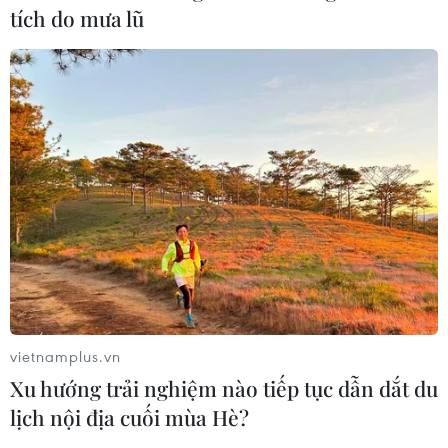
tích do mưa lũ
TIN CÙNG CHUYÊN MỤC
APEC 2027 mở ra vận hội
mới cho Phú Quốc
07/08/2026 04:43
vietnamplus.vn
Bảo tàng Cát Tottori của Nhật
Xu hướng trải nghiệm nào tiếp tục dẫn dắt du
Bản - nơi cát trở thành nghệ thuật
lịch nội địa cuối mùa Hè?
độc đáo