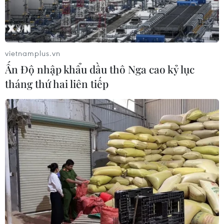
Giải quyết "điểm nghẽn" pháp luật
nhằm thiết lập khung pháp lý hoàn
thiện
vietnamplus.vn
10/08/2026 12:29
Ấn Độ nhập khẩu dầu thô Nga cao kỷ lục
tháng thứ hai liên tiếp
Phát huy vai trò KOL, KOC trong xây
dựng không gian mạng văn minh, an
toàn
10/08/2026 12:15
Quy định nguyên tắc hoạt động của
Ban Chỉ đạo Trung ương phòng,
chống ma túy
10/08/2026 12:00