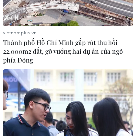
Bảo mẫu tại cơ sở mầm non thừa
nhận hành vi bạo hành hai trẻ
vietnamplus.vn
07/08/2026 12:27
Thành phố Hồ Chí Minh gấp rút thu hồi
22.000m2 đất, gỡ vướng hai dự án cửa ngõ
phía Đông
Phát hiện đối tượng tàng trữ trái
phép vũ khí quân dụng
07/08/2026 12:25
Tây Ninh cảnh báo giả mạo cơ quan
đăng ký kinh doanh để lừa đảo
doanh nghiệp
07/08/2026 08:38