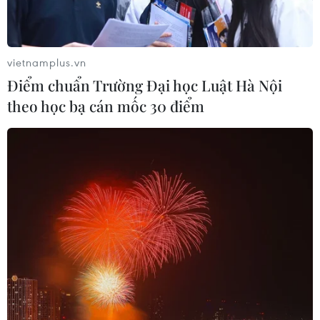
Xem thêm
vietnamplus.vn
Điểm chuẩn Trường Đại học Luật Hà Nội
theo học bạ cán mốc 30 điểm
CƠ QUAN CHỦ QUẢN: THÔNG TẤN XÃ VIỆT NAM
Tổng Biên tập: TRẦN TIẾN DUẨN
Phó Tổng Biên tập: NGUYỄN THỊ TÁM, KHÚC THANH
THỦY
Sở hữu trí tuệ
Quy định sử dụng
RSS
Hỗ trợ
Ngôn ngữ
TTXVN