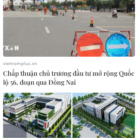
tượng làm giả các giấy tờ, nhập khẩu trái phép phế
liệu..
vietnamplus.vn
Chấp thuận chủ trương đầu tư mở rộng Quốc
lộ 56, đoạn qua Đồng Nai
Phải xử phạt hình sự với hành vi làm giả