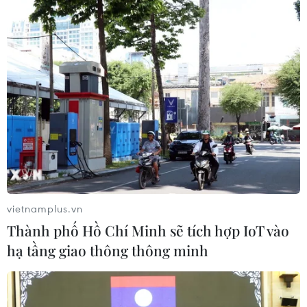
#Hưng Yên
#Mỹ Hào
#Làm giả giấy tờ
#Bệnh viện
Hưng Yên
Theo dõi VietnamPlus
vietnamplus.vn
Thành phố Hồ Chí Minh sẽ tích hợp IoT vào
hạ tầng giao thông thông minh
TIN LIÊN QUAN