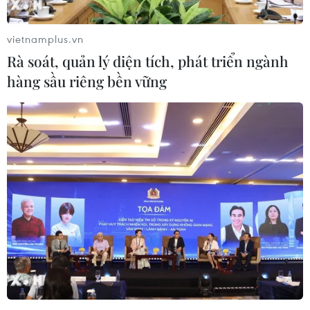
vietnamplus.vn
Rà soát, quản lý diện tích, phát triển ngành
hàng sầu riêng bền vững
Khởi tố hình sự vụ án làm giả giấy tờ Bệnh
viện Bạch Mai
24/04/2019 13:16
Công an thị xã Từ Sơn, tỉnh Bắc Ninh xác nhận đã khởi
tố hình sự vụ án làm giả giấy tờ Bệnh viện Bạch Mai,
đồng thời khởi tố, ra lệnh tạm giam hình sự đối với 2 bị
can.