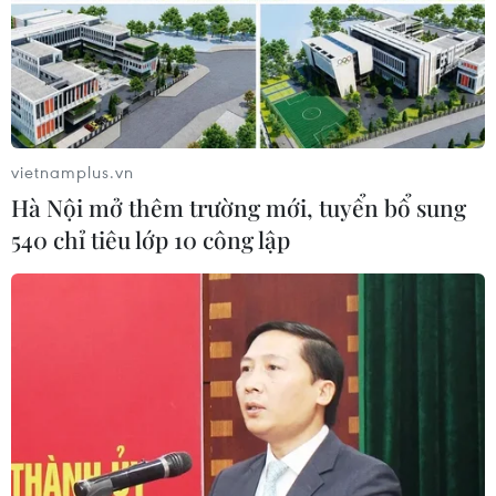
hồ sơ trục lợi bảo hiểm
25/12/2018 06:52
Một số hành vi làm giả hồ sơ, giấy tờ để trục lợi chế độ
bảo hiểm xã hội, bảo hiểm thất nghiệp cần bị xử lý hình
sự chứ không xử phạt vi phạm hành chính.
vietnamplus.vn
Hà Nội mở thêm trường mới, tuyển bổ sung
540 chỉ tiêu lớp 10 công lập