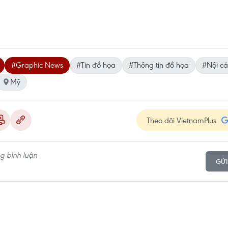
#Graphic News
#Tin đồ họa
#Thông tin đồ họa
#Nội c
Mỹ
Theo dõi VietnamPlus
GỬI