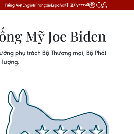
Tiếng Việt
English
Français
Español
中文
Русский
hống Mỹ Joe Biden
trưởng phụ trách Bộ Thương mại, Bộ Phát
g lượng.