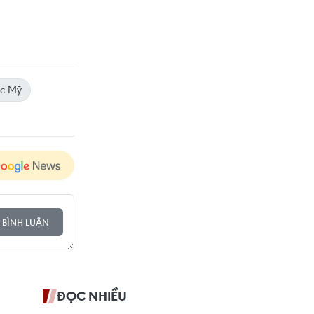
ác Mỹ
 BÌNH LUẬN
ĐỌC NHIỀU