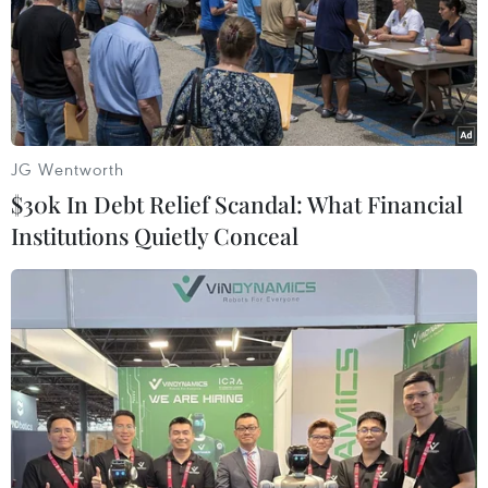
JG Wentworth
$30k In Debt Relief Scandal: What Financial
Institutions Quietly Conceal
Tháo 'điểm nghẽn' để ngành game tại Việt
Nam phát triển
31/12/2022 03:00
Được đánh giá là có nhiều tiềm năng nhưng thị trường
game Việt Nam đang gặp nhiều vướng mắc trong việc
đưa ra những bộ quy tắc và quy định pháp luật phù
hợp để phát triển.