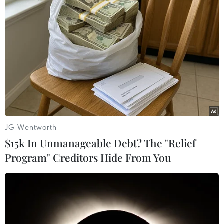
Việt Nam tham dự giải đấu thể thao điện
tử tiền SEA Games 31
15/04/2022 07:00
Giải đấu thu hút 6 đội khách mời đến từ 3 quốc gia,
gồm Team Vietnam, NextPlay Esports (Việt Nam);
Idonotsleep Esports, Catty Gang (Thái Lan) và
JG Wentworth
Niightmare Esports, Idonotsleep Prince (Lào).
$15k In Unmanageable Debt? The "Relief
Program" Creditors Hide From You