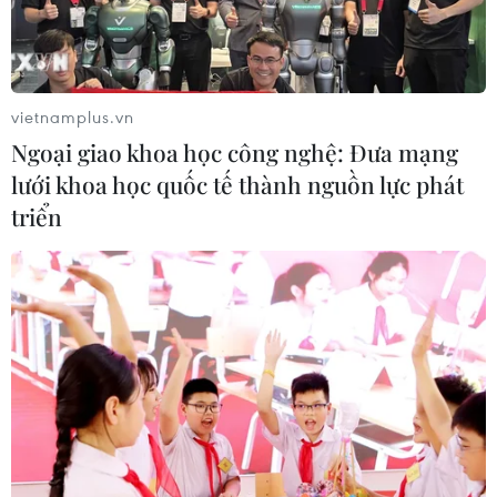
vietnamplus.vn
Ngoại giao khoa học công nghệ: Đưa mạng
lưới khoa học quốc tế thành nguồn lực phát
triển
Đội tuyển eSports Việt Nam chờ cú đột
phá tại SEA Games 32
27/04/2023 14:54