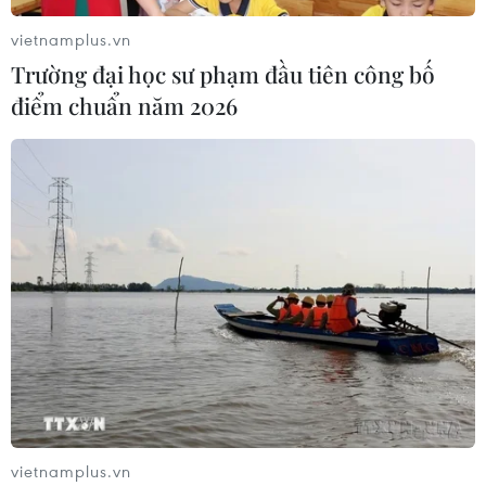
Tuyển Việt Nam giành vé vào
vietnamplus.vn
bán kết, vì sao ông Kim Sang-sik vẫn
Trường đại học sư phạm đầu tiên công bố
không vui?
điểm chuẩn năm 2026
08/08/2026 03:37
66 đoàn võ thuật lần đầu tiên
hội tụ tại Festival Võ thuật quốc tế Hà
Nội 2026
08/08/2026 02:26
Ông Kim Sang-sik trăn trở gì về
hàng phòng ngự trước bán kết
ASEAN Cup?
08/08/2026 00:13
vietnamplus.vn