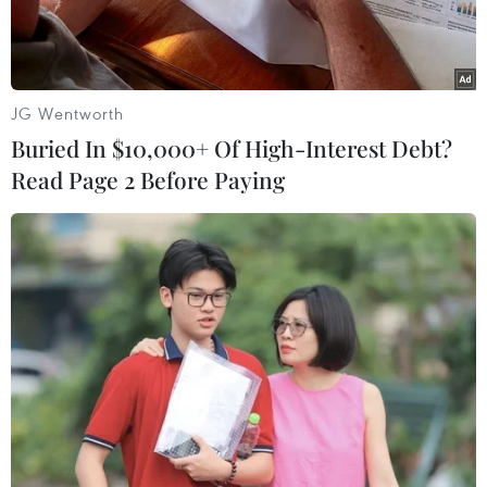
JG Wentworth
Buried In $10,000+ Of High-Interest Debt?
Read Page 2 Before Paying
Chủ tịch Ủy ban Olympic Quốc tế (IOC) Thomas Bach. (Nguồn:
Gameishard)
Chủ tịch Ủy ban Olympic Quốc tế (IOC) Thomas
Bach ngày 14/10 cho biết cơ quan này này đang
nghiên cứu khả năng tổ chức Thế vận hội Thể
thao Điện tử (Olympic eSports Games).