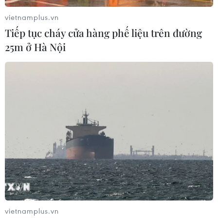
ASIAD 19: Hàn Quốc thể hiện vị thế hàng
vietnamplus.vn
đầu ở môn Thể thao điện tử
Tiếp tục cháy cửa hàng phế liệu trên đường
29/09/2023 03:15
25m ở Hà Nội
Việc đưa eSports vào tranh huy chương ở ASIAD là cơ
hội để giới thiệu vị thế ngành công nghiệp game Hàn
Quốc với thế giới, vì các trò chơi do các công ty game
nước này sản xuất được chọn để thi đấu.
vietnamplus.vn