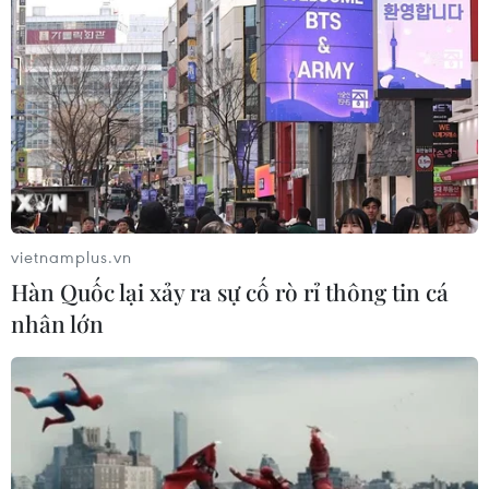
vietnamplus.vn
Hàn Quốc lại xảy ra sự cố rò rỉ thông tin cá
nhân lớn