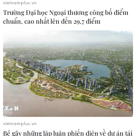
vietnamplus.vn
Trường Đại học Ngoại thương công bố điểm
chuẩn, cao nhất lên đến 29,7 điểm
CƠ QUAN CHỦ QUẢN: THÔNG TẤN XÃ VIỆT NAM
Tổng Biên tập: TRẦN TIẾN DUẨN
Phó Tổng Biên tập: NGUYỄN THỊ TÁM, KHÚC THANH
THỦY
Sở hữu trí tuệ
Quy định sử dụng
RSS
Hỗ trợ
Ngôn ngữ
TTXVN
Dịch vụ tin
Quảng cáo
Liên hệ
vietnamplus.vn
Bẻ gãy những lập luận phiến diện về dự án tái