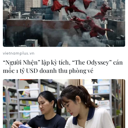
vietnamplus.vn
“Người Nhện” lập kỳ tích, “The Odyssey” cán
mốc 1 tỷ USD doanh thu phòng vé