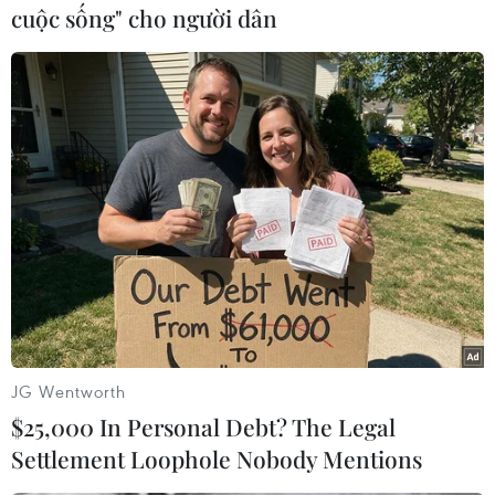
cuộc sống" cho người dân
#Ủy ban Olympic Quốc tế
#Thể thao điện tử
#Olympic eSports Games
#Trò chơi điện tử
JG Wentworth
$25,000 In Personal Debt? The Legal
#Chủ tịch IOC
Settlement Loophole Nobody Mentions