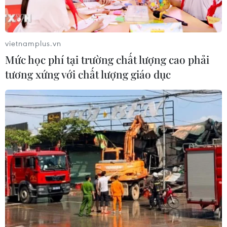
Năm ngoái, eSports Việt Nam giành bốn huy chương
Vàng và ba huy chương Bạc tại SEA Games 31 trên sân
nhà, năm nay các tuyển thủ Việt Nam kỳ vọng có thể
vietnamplus.vn
phá kỷ lục do chính họ tạo ra.
Mức học phí tại trường chất lượng cao phải
tương xứng với chất lượng giáo dục