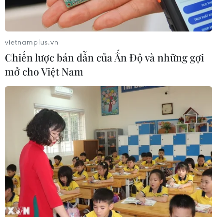
Đội tuyển Việt Nam đối đầu Malaysia
tại bán kết ASEAN Cup 2026
vietnamplus.vn
08/08/2026 15:53
Chiến lược bán dẫn của Ấn Độ và những gợi
mở cho Việt Nam
Chủ sân Azteca lỗ hơn 47 triệu USD vì
World Cup 2026
08/08/2026 06:43
ASEAN Cup 2026 ngày 8/8: Xác định
đối thủ của đội tuyển Việt Nam ở bán
kết
08/08/2026 03:50