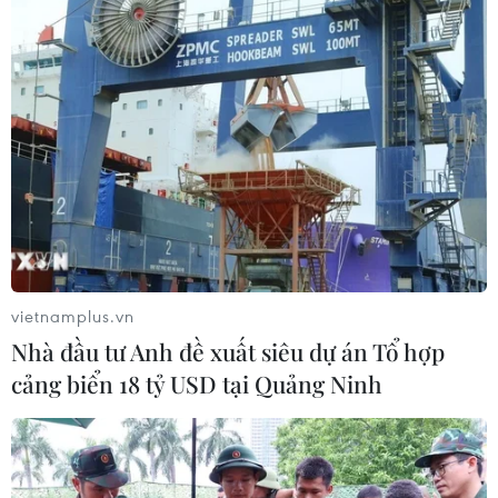
vietnamplus.vn
Nhà đầu tư Anh đề xuất siêu dự án Tổ hợp
cảng biển 18 tỷ USD tại Quảng Ninh