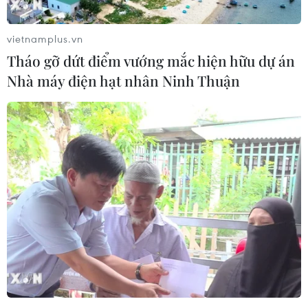
vietnamplus.vn
Tháo gỡ dứt điểm vướng mắc hiện hữu dự án
Nhà máy điện hạt nhân Ninh Thuận
Bahrain xác nhận 3 ca nhiễm SARS-CoV-2
mới, đều đã bay qua Iran
26/02/2020 07:35
Số ca nhiễm SARS-CoV-2 tại Bahrain lên tới 26 ca sau