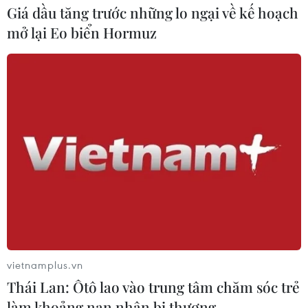
Giá dầu tăng trước những lo ngại về kế hoạch
Xung đột Hamas-Israel: Israel chưa
mở lại Eo biển Hormuz
chấp thuận kế hoạch về Dải Gaza
06/08/2026 03:45
Mỹ dỡ bỏ lệnh trừng phạt đối với
hãng hàng không Iraq
06/08/2026 03:34
Iran và Oman đạt thỏa thuận về
tuyến vận tải thương mại qua eo biển
Hormuz
vietnamplus.vn
05/08/2026 22:43
Thái Lan: Ôtô lao vào trung tâm chăm sóc trẻ
làm khoảng nạn nhân bị thương