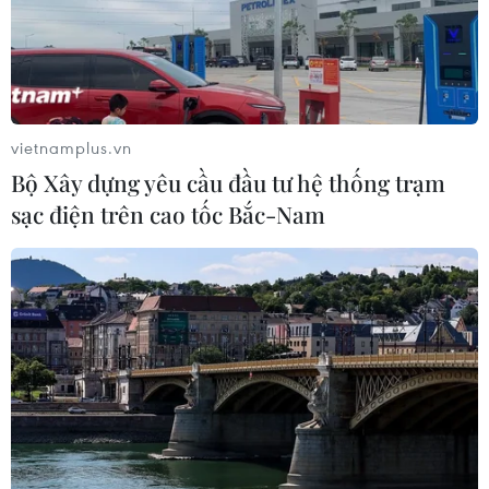
Mỹ can thiệp khẩn cấp, ngăn
Israel mở rộng đòn trừng phạt
Hezbollah
vietnamplus.vn
07/08/2026 02:31
Bộ Xây dựng yêu cầu đầu tư hệ thống trạm
sạc điện trên cao tốc Bắc-Nam
Syria: Nổ xe buýt gần thủ đô
Damascus khiến 2 người chết và 13
người bị thương
07/08/2026 00:50
Lực lượng Houthi tấn công quân đội
Yemen, ít nhất 45 binh sỹ thương
vong
06/08/2026 23:57