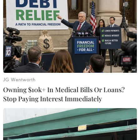
Thứ trưởng Y tế Iran dương tính
với virus SARS-CoV-2
25/02/2020 12:29
Hãng thông tấn Fars đăng tải đoạn video do Thứ trưởng
Bộ Y tế Iraj Harirchi đăng tải, trong đó quan chức này
lạc quan rằng mình sẽ đánh bại được virus SARS-CoV-2
JG Wentworth
Owning $10k+ In Medical Bills Or Loans?
Stop Paying Interest Immediately