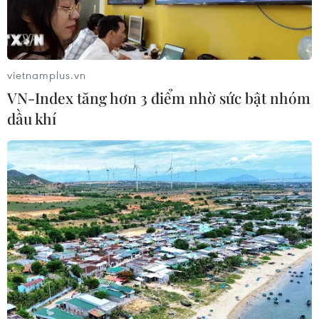
vietnamplus.vn
VN-Index tăng hơn 3 điểm nhờ sức bật nhóm
dầu khí
Iran khử trùng xe buýt, tàu điện
ngầm chống dịch COVID-19
26/02/2020 03:21
Iran hiện là quốc gia có số người chết vì COVID-19 lớn
thứ hai thế giới, với 15 nạn nhân; có gần 100 người
nhiễm bệnh trong đó có một Thứ trưởng Bộ Y tế.