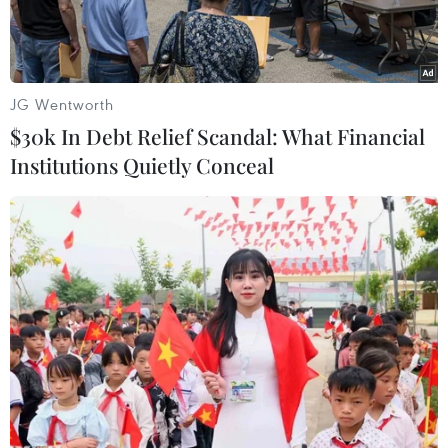
JG Wentworth
$30k In Debt Relief Scandal: What Financial
Institutions Quietly Conceal
Người dân đeo khẩu trang để phòng tránh lây nhiễm COVID-19
tại Tehran, Iran, ngày 23/2/2020. (Ảnh: THX/ TTXVN)
Theo Reuters, trang tin chính thức của Phủ Tổng
thống Iran, Tổng thống Hassan Rouhani ngày
26/2 tuyên bố chủng mới của virus corona