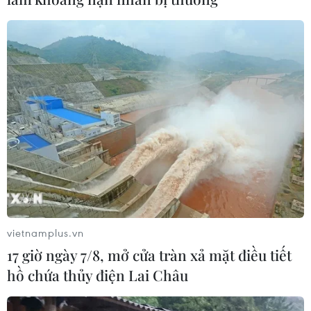
Houthi bị nghi đứng sau vụ
tấn công đánh chìm tàu hàng Ấn Độ
trên Biển Đỏ
05/08/2026 15:29
Israel và Liban không đạt tiến triển
trong ngày đàm phán đầu tiên
05/08/2026 15:01
Xung đột tại Trung Đông: Tàu hàng
Ấn Độ bị đánh chìm trên Biển Đỏ
vietnamplus.vn
05/08/2026 04:40
17 giờ ngày 7/8, mở cửa tràn xả mặt điều tiết
hồ chứa thủy điện Lai Châu
Israel phát triển xét nghiệm máu đơn