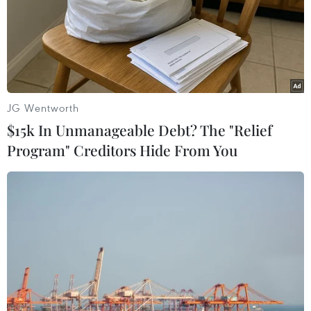
nhiều thương vong ở châu
09/08/2026 03:02
Phi
09/08/2026 03:15
JG Wentworth
$15k In Unmanageable Debt? The "Relief
Program" Creditors Hide From You
Thái Lan xây dựng tiêu
Khủng hoảng nắng nóng
chuẩn an toàn trường học
đẩy 34 tỉnh của Pháp vào
quốc gia sau vụ xả súng
mức nguy cơ cháy rừng cao
09/08/2026 02:26
08/08/2026 23:59