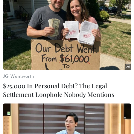
Australia điều tra vụ hai
Chiến dịch siết nhập cư
máy bay suýt va chạm tại
của Mỹ tăng tốc, ICE bắt
sân bay Sydney
giữ 51.000 người
09/08/2026 07:04
09/08/2026 06:56
JG Wentworth
$25,000 In Personal Debt? The Legal
Settlement Loophole Nobody Mentions
Cháy rừng nghiêm trọng
Màn pháo hoa mừng Quốc
tại Canada, cảnh báo lũ
khánh Mỹ lập kỷ lục
quét ở Đông Nam nước Mỹ
Guinness thế giới
09/08/2026 06:28
09/08/2026 06:28