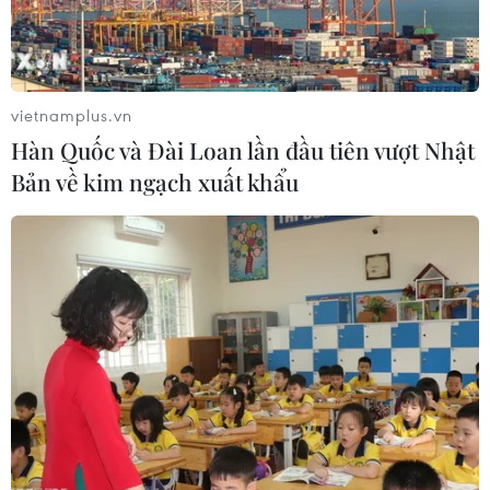
Những lý do khiến du
Cộng hòa Dân chủ Congo
khách Ấn Độ chuyển
ghi nhận hơn 300 trẻ em
hướng sang Việt Nam
tử vong do Ebola
vietnamplus.vn
08/08/2026 23:58
08/08/2026 15:21
Hàn Quốc và Đài Loan lần đầu tiên vượt Nhật
Bản về kim ngạch xuất khẩu
Đà Nẵng: Hỗ trợ 700 triệu
Vùng 3 Hải quân cứu thành
đồng cho đồng bào nghèo
công 1 nạn nhân bị sóng
xã Hùng Sơn
cuốn tại Mũi Nghê
08/08/2026 09:58
08/08/2026 08:43