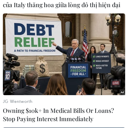
của Italy thăng hoa giữa lòng đô thị hiện đại
#COVID-19
#khử trùng
#Hồi giáo dòng Shiite
#xe buýt
#tàu điện ngầm
Iran
JG Wentworth
Owning $10k+ In Medical Bills Or Loans?
Stop Paying Interest Immediately