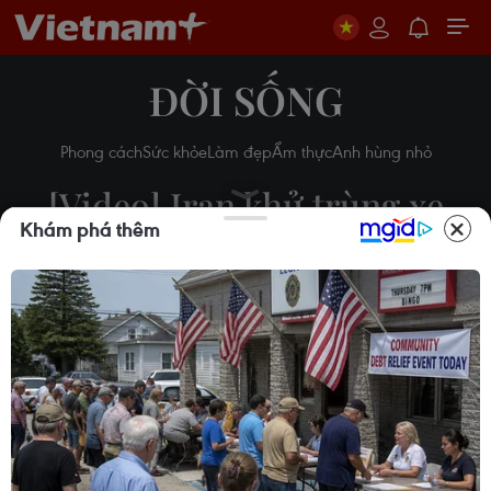
ĐỜI SỐNG
Phong cách
Sức khỏe
Làm đẹp
Ẩm thực
Anh hùng nhỏ
[Video] Iran khử trùng xe
Khám phá thêm
buýt, tàu điện ngầm chống
dịch COVID-19
Tường Linh
26/02/2020 03:21