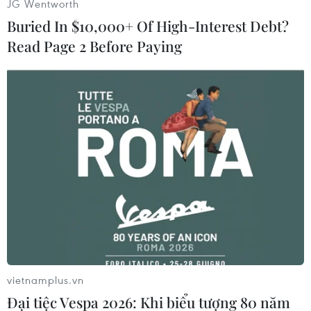
JG Wentworth
Buried In $10,000+ Of High-Interest Debt?
Các bệnh nhân của Iran đang tập trung ở thành
Read Page 2 Before Paying
phố Qom. Đây cũng là thánh địa của Hồi giáo
dòng Shiite./.
Tường Linh
(Vietnam+)
vietnamplus.vn
Đại tiệc Vespa 2026: Khi biểu tượng 80 năm