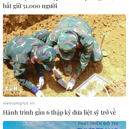
Tòa án Mỹ chỉ định hội đồng thẩm
bắt giữ 51.000 người
phán xét xử các vụ kiện về thuế quan
Mục 301
06/08/2026 02:23
Cuba nỗ lực khôi phục hệ thống điện
sau các sự cố toàn quốc
05/08/2026 23:16
Hội đồng Bảo an đánh giá về mối đe
dọa của IS đối với hòa bình, an ninh
quốc tế
vietnamplus.vn
05/08/2026 23:15
Hành trình gần 6 thập kỷ đưa liệt sỹ trở về
Mỹ hoàn trả khoảng 100 tỷ USD thuế