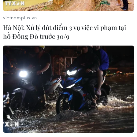
vietnamplus.vn
Hà Nội: Xử lý dứt điểm 3 vụ việc vi phạm tại
hồ Đồng Đò trước 30/9