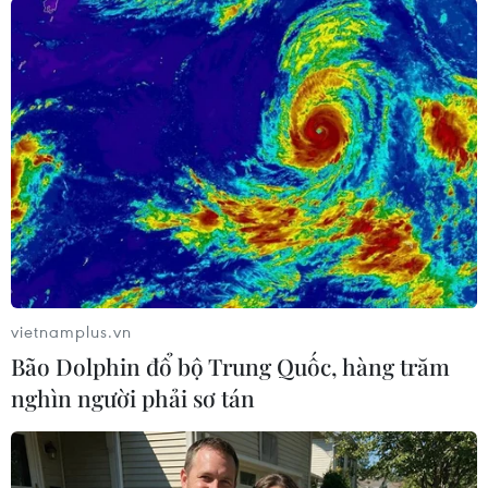
Theo dõi VietnamPlus
TIN LIÊN QUAN
vietnamplus.vn
Bão Dolphin đổ bộ Trung Quốc, hàng trăm
nghìn người phải sơ tán