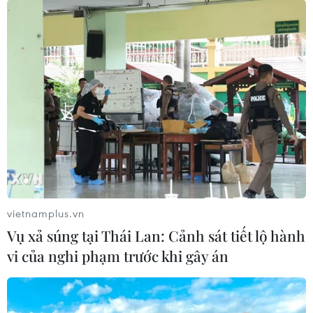
Vợ của trùm khủng bố al-Baghdadi khai
nhiều bí mật của IS
07/11/2019 12:23
vietnamplus.vn
Vợ của al-Baghdadi tự khai tên là Rania Mahmoud,
Vụ xả súng tại Thái Lan: Cảnh sát tiết lộ hành
nhưng trên thực tế được nhận dạng là Asma Fawzi
vi của nghi phạm trước khi gây án
Muhammad Al-Qubaysi đã tự nguyện khai báo một loạt
thông tin về chồng của bà.