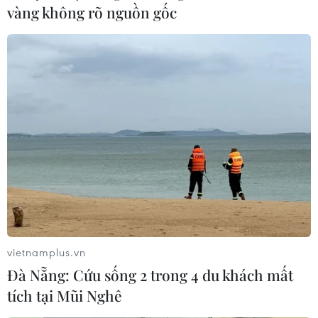
vàng không rõ nguồn gốc
Vụ bắt chị của thủ lĩnh IS sẽ mang
tới tin tình báo quan trọng
05/11/2019 08:32
Giới chức Thổ Nhĩ Kỳ cho rằng việc bắt giữ Rasmiya
Awad, chị gái của thủ lĩnh IS Abu Bakr al-Baghdadi, sẽ
cung cấp những thông tin tình báo hết sức quan trọng
liên quan đến nhóm khủng bố này.
vietnamplus.vn
Đà Nẵng: Cứu sống 2 trong 4 du khách mất
tích tại Mũi Nghê