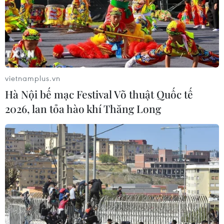
vietnamplus.vn
Hà Nội bế mạc Festival Võ thuật Quốc tế
2026, lan tỏa hào khí Thăng Long