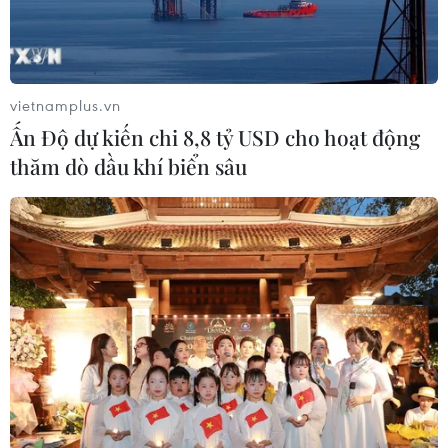
về cái chết của thủ lĩnh Abu Bakr al-Baghdadi, đồng thời
công bố danh tính của kẻ đứng đầu mới.
vietnamplus.vn
Ấn Độ dự kiến chi 8,8 tỷ USD cho hoạt động
thăm dò dầu khí biển sâu
IS thông báo lựa chọn Ibrahim al-
Quraishi làm thủ lĩnh mới