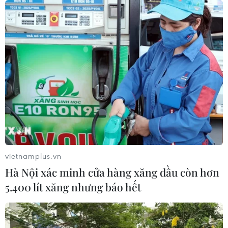
pháp Mỹ
08/08/2026 23:28
Thượng viện Mỹ thông qua luật ngân
sách tránh nguy cơ chính phủ đóng
cửa
08/08/2026 13:31
Thượng viện Mỹ thông qua dự luật
trừng phạt Nga
vietnamplus.vn
08/08/2026 03:50
Hà Nội xác minh cửa hàng xăng dầu còn hơn
5.400 lít xăng nhưng báo hết
Canada, Mỹ đàm phán thỏa thuận
thương mại tạm thời nhằm hạ nhiệt