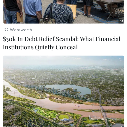
JG Wentworth
$30k In Debt Relief Scandal: What Financial
Institutions Quietly Conceal
Các tay súng IS tại tỉnh Salahuddin, Iraq, ngày 11/6/2014.
(Ảnh: AFP/TTXVN)
Trợ lý Bộ trưởng Tài chính Mỹ về vấn đề khủng
bố Marshall Billingslea nhận định nguồn cung
cấp tài chính của tổ chức Nhà nước Hồi giáo (IS)
tự xưng có thể sẽ chuyển từ hệ thống "tập trung