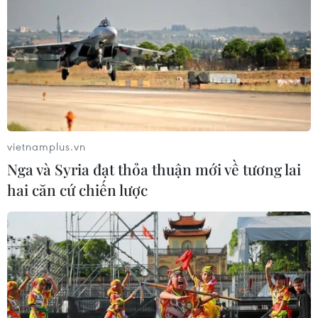
vietnamplus.vn
Nga và Syria đạt thỏa thuận mới về tương lai
hai căn cứ chiến lược