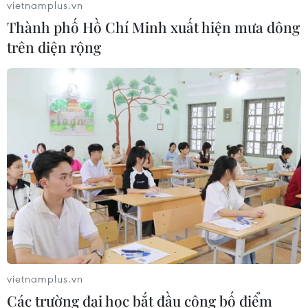
vietnamplus.vn
Thành phố Hồ Chí Minh xuất hiện mưa dông
trên diện rộng
TIN CÙNG CHUYÊN MỤC
WHO lên tiếng sau vụ phá hủy kho
vật tư y tế tại Ukraine
09/08/2026 15:11
vietnamplus.vn
Các trường đại học bắt đầu công bố điểm
Cơ hội và bài toán chính sách cho