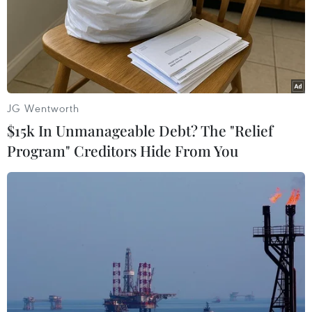
JG Wentworth
$15k In Unmanageable Debt? The "Relief
Program" Creditors Hide From You
IS công bố tên thủ lĩnh mới sau cái chết
của al-Baghdadi
31/10/2019 22:42
Tổ chức Nhà nước Hồi giáo (IS) đã lên tiếng xác nhận