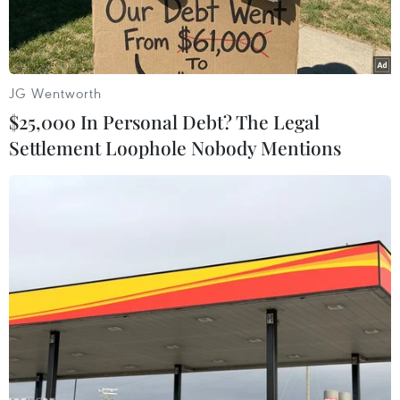
tiếp.
JG Wentworth
$25,000 In Personal Debt? The Legal
Settlement Loophole Nobody Mentions
Bức tranh
"Portrait of a Lady"
. (Nguồn: cbc.ca)
Một bức tranh của họa sỹ người Áo Gustav Klimt
bị đánh cắp cách đây hơn 2 thập kỷ đã được