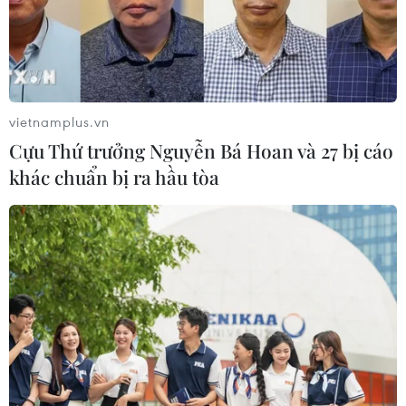
vietnamplus.vn
Cựu Thứ trưởng Nguyễn Bá Hoan và 27 bị cáo
khác chuẩn bị ra hầu tòa
Quan tài bằng vàng nghìn năm tuổi bị
đánh cắp được trả về Ai Cập
02/10/2019 02:22
Chiếc quan tài 2.000 năm tuổi được làm bằng vàng
theo hình xác ướp của thầy tế Nedjemankh ở triều đại
Ptolemaic vốn bị đánh cắp khỏi Ai Cập từ năm 2011 nay
đã được "hồi hương."