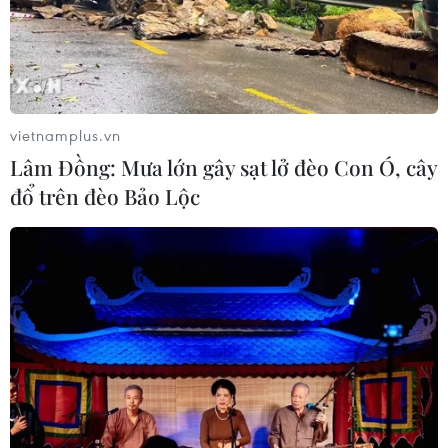
vietnamplus.vn
Lâm Đồng: Mưa lớn gây sạt lở đèo Con Ó, cây
đổ trên đèo Bảo Lộc
TIN CÙNG CHUYÊN MỤC