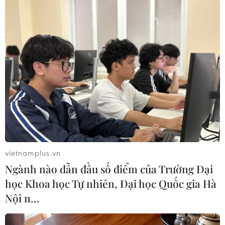
#Italy
#Bức tranh bị đánh cắp
#Portrait of a Lady
#Trưng bày
#Triển lãm nghệ thuật
#tranh sơn dầu
vietnamplus.vn
Italy
Ngành nào dẫn đầu số điểm của Trường Đại
học Khoa học Tự nhiên, Đại học Quốc gia Hà
Nội n…
Theo dõi VietnamPlus