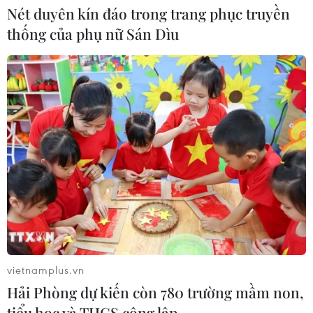
Nét duyên kín đáo trong trang phục truyền
thống của phụ nữ Sán Dìu
CƠ QUAN CHỦ QUẢN: THÔNG TẤN XÃ VIỆT NAM
Tổng Biên tập: TRẦN TIẾN DUẨN
Phó Tổng Biên tập: NGUYỄN THỊ TÁM, KHÚC THANH
THỦY
Sở hữu trí tuệ
Quy định sử dụng
RSS
Hỗ trợ
Ngôn ngữ
TTXVN
Dịch vụ tin
Quảng cáo
Liên hệ
vietnamplus.vn
Hải Phòng dự kiến còn 780 trường mầm non,
tiểu học và THCS công lập