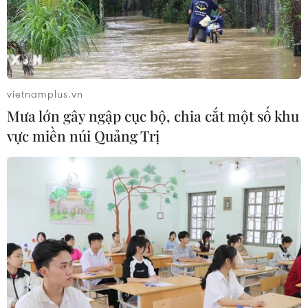
hàng đầu khu vực
06/08/2026 23:33
Buổi hòa nhạc kéo dài 639 năm vừa
mới hoàn thành 4% hành trình
vietnamplus.vn
06/08/2026 11:54
Mưa lớn gây ngập cục bộ, chia cắt một số khu
vực miền núi Quảng Trị
Dự thảo Luật Kiến trúc: Bổ sung quy
định nhận diện bản sắc văn hóa dân
tộc
06/08/2026 11:29
Khởi động xét chọn Doanh nghiệp
đạt chuẩn văn hóa kinh doanh Việt
Nam 2026