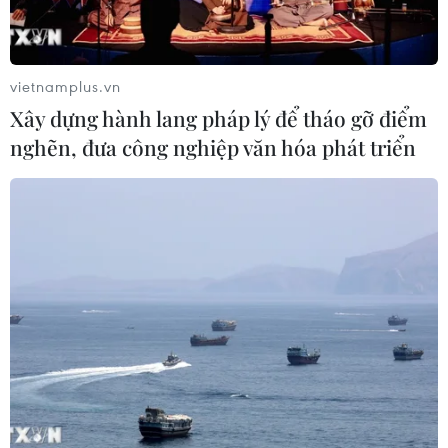
Sân khấu nghệ thuật thực cảnh
'đánh thức' vẻ đẹp huyền thoại vùng
hồ Nà Hang
vietnamplus.vn
09/08/2026 09:17
Xây dựng hành lang pháp lý để tháo gỡ điểm
nghẽn, đưa công nghiệp văn hóa phát triển
Hình thành ba vòng kiểm soát chặt
chẽ để nâng cao chất lượng ngành
xuất bản
09/08/2026 07:57
Nét duyên kín đáo trong trang phục
truyền thống của phụ nữ Sán Dìu
09/08/2026 07:18