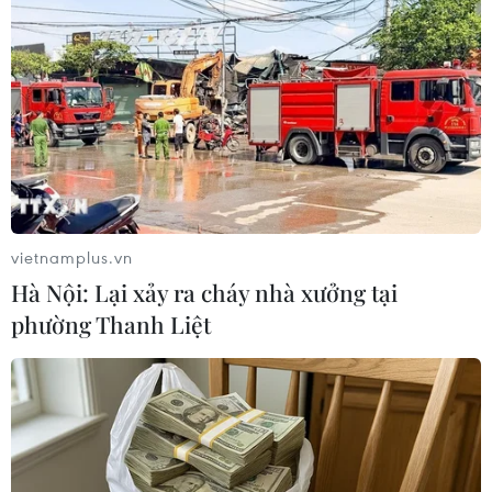
Pháp xem xét trả lại nhiều tác phẩm nghệ
thuật cho các nước châu Phi
23/11/2018 11:10
Giám đốc các bảo tàng ở nhiều nước châu Phi hoan
nghênh báo cáo kêu gọi Pháp trao trả hàng nghìn tác
phẩm nghệ thuật bị đưa ra khỏi châu lục trong thời kỳ
thuộc địa trước đây.
vietnamplus.vn
Hà Nội: Lại xảy ra cháy nhà xưởng tại
phường Thanh Liệt