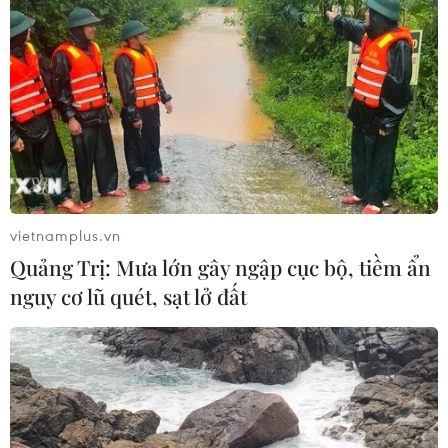
vietnamplus.vn
Quảng Trị: Mưa lớn gây ngập cục bộ, tiềm ẩn
nguy cơ lũ quét, sạt lở đất