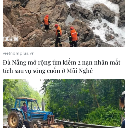
vietnamplus.vn
Đà Nẵng mở rộng tìm kiếm 2 nạn nhân mất
tích sau vụ sóng cuốn ở Mũi Nghê