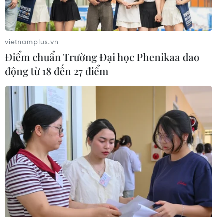
vietnamplus.vn
Điểm chuẩn Trường Đại học Phenikaa dao
động từ 18 đến 27 điểm
Chiếc nhẫn vàng của đại văn hào Ireland
"tái xuất" sau gần 20 năm
19/11/2019 07:54
Năm 1876, ông Wilde và bạn học Reginald Harding đã