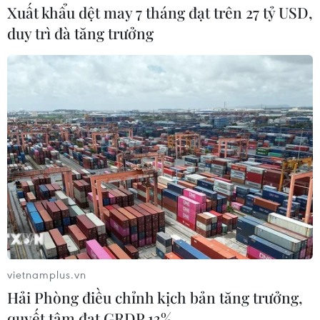
Xuất khẩu dệt may 7 tháng đạt trên 27 tỷ USD,
25/11/2019 12:49
duy trì đà tăng trưởng
Theo Cảnh sát Đức, bảo tàng Green Vault tại Cung điện
Hoàng gia ở thành phố Dresden, nơi trưng bày khoảng
4.000 cổ vật quý giá làm bằng ngà, vàng, bạc và đá
quý, đã bị trộm "ghé thăm."
vietnamplus.vn
Hải Phòng điều chỉnh kịch bản tăng trưởng,
quyết tâm đạt GRDP 13%