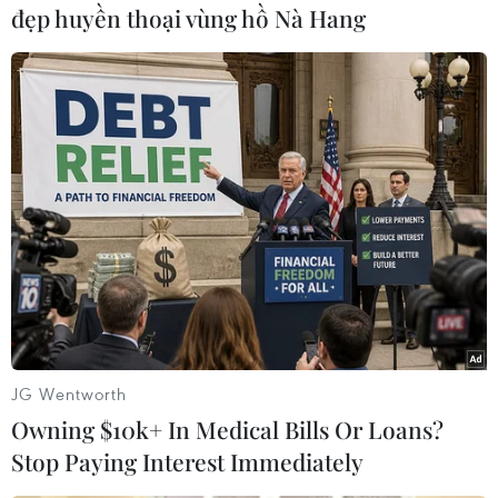
Trước đó, các hãng truyền thông đưa tin một
đẹp huyền thoại vùng hồ Nà Hang
người làm vườn đã phát hiện ra bức tranh
"Portrait of a Lady"
khi dọn cây thường xuân ra
khỏi bức tường bên ngoài phòng trưng bày
nghệ thuật Ricci Oddi.
Bức tranh được bọc trong túi nylong màu đen
và dường như không bị hư hại gì.
Theo cảnh sát Italy, kiệt tác hội họa này trị giá
60 triệu euro và đã “bốc hơi” khi chưa kịp ra
mắt trước công chúng./.
(TTXVN/Vietnam+)
JG Wentworth
Owning $10k+ In Medical Bills Or Loans?
Stop Paying Interest Immediately