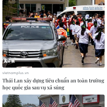
#bảo tàng Green Vault
#sưu tập cổ vật quý
#thời Baroque
#đánh cắp
#đá sapphire 648cara
Đức
Theo dõi VietnamPlus
vietnamplus.vn
Thái Lan xây dựng tiêu chuẩn an toàn trường
học quốc gia sau vụ xả súng
TIN LIÊN QUAN