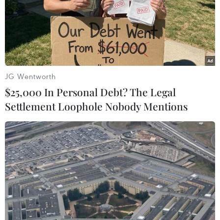
Chiếc quan tài 2.000 năm tuổi được làm bằng vàng
theo hình xác ướp của thầy tế Nedjemankh ở triều đại
Ptolemaic vốn bị đánh cắp khỏi Ai Cập từ năm 2011 nay
đã được "hồi hương."
JG Wentworth
$25,000 In Personal Debt? The Legal
Settlement Loophole Nobody Mentions