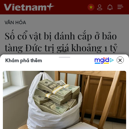
VĂN HÓA
Số cổ vật bị đánh cắp ở bảo
tàng Đức trị giá khoảng 1 tỷ
euro
Khám phá thêm
Phan An
25/11/2019 12:49
Theo Cảnh sát Đức, bảo tàng Green Vault tại Cung
điện Hoàng gia ở thành phố Dresden, nơi trưng
bày khoảng 4.000 cổ vật quý giá làm bằng ngà,
vàng, bạc và đá quý, đã bị trộm "ghé thăm."