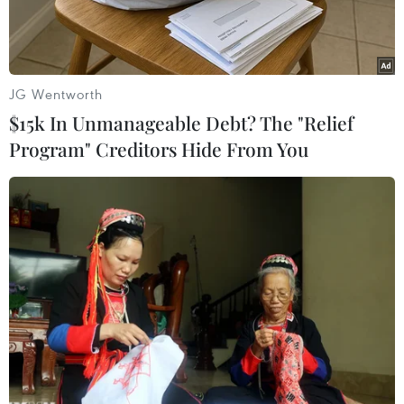
JG Wentworth
$15k In Unmanageable Debt? The "Relief
Program" Creditors Hide From You
Bảo tàng Green Vault tại Cung điện Hoàng gia ở thành phố
Dresden. (Nguồn: EPA-EFE)
Một bảo tàng quốc gia ở Đức - sở hữu một trong
những bộ sưu tập cổ vật quý có từ thời Baroque
lớn nhất châu Âu - đã bị trộm đột nhập và đánh
cắp số hiện vật ước tính trị giá hàng tỷ euro.