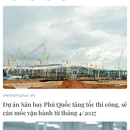
nhan sắc khác biệt với dấu ấn công
nghệ
07/08/2026 07:40
Nhịp điệu Samulnori vang
dội, Áo dài - Hanbok 'khoe sắc' bên
sông Hàn
07/08/2026 04:39
Để di sản ướp trà sen Quảng An luôn
song hành cùng nhịp sống đương
vietnamplus.vn
đại
Dự án Sân bay Phú Quốc tăng tốc thi công, sẽ
07/08/2026 03:40
cán mốc vận hành từ tháng 4/2027
Nghệ nhân Đặng Văn Hậu