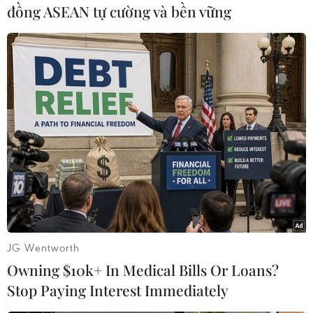
năm gần đây.
đồng ASEAN tự cường và bền vững
Trước đó, năm 2017, một đồng tiền vàng khổng
lồ 24carat nặng 100kg tại bảo tàng Bode ở thủ
đô Berlin cũng đã "không cánh mà bay"./.
(TTXVN/Vietnam+)
JG Wentworth
Owning $10k+ In Medical Bills Or Loans?
Stop Paying Interest Immediately