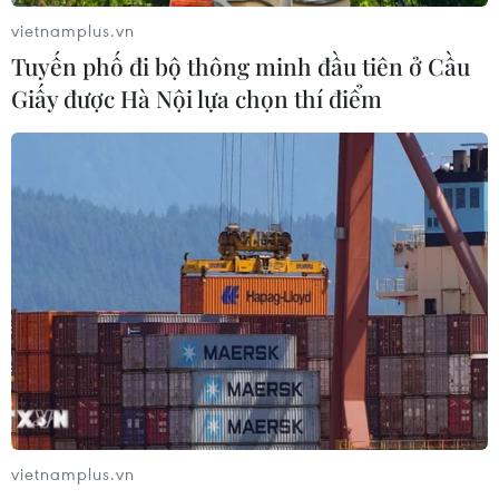
vietnamplus.vn
Tuyến phố đi bộ thông minh đầu tiên ở Cầu
Giấy được Hà Nội lựa chọn thí điểm
3 đối tượng thực hiện vụ trộm táo tợn tại
nhà thờ, lấy đi nhiều cổ vật
04/11/2019 12:51
Một số tay trộm đã cưa các chấn song sắt và đột nhập
vào nhà thờ ở Pháp, đánh cắp một số cổ vật quý hiếm
bằng vàng và bạc cùng một bức tranh Chúa Jesu vẽ từ
thế kỷ thứ 17 và một bộ sưu tập lễ phục.
vietnamplus.vn