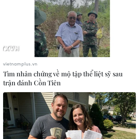
vietnamplus.vn
Tìm nhân chứng về mộ tập thể liệt sỹ sau
trận đánh Cồn Tiên
Quan tài bằng vàng nghìn năm tuổi bị
đánh cắp được trả về Ai Cập
02/10/2019 02:22